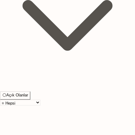
⚪
Açık Olanlar