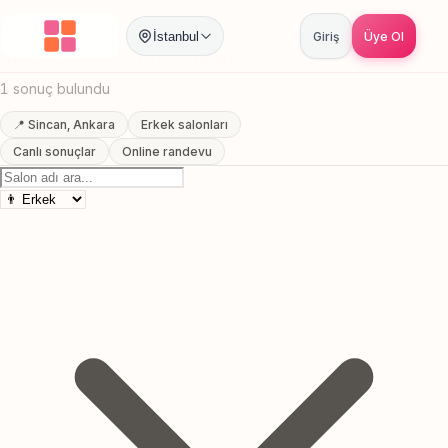
Anasayfa
/
Ankara
/
Sincan
/
Erkek Berberi
İstanbul
Giriş
Üye Ol
Sincan, Ankara Erkek Berberi
1 sonuç bulundu
📍 Sincan, Ankara
Erkek salonları
Canlı sonuçlar
Online randevu