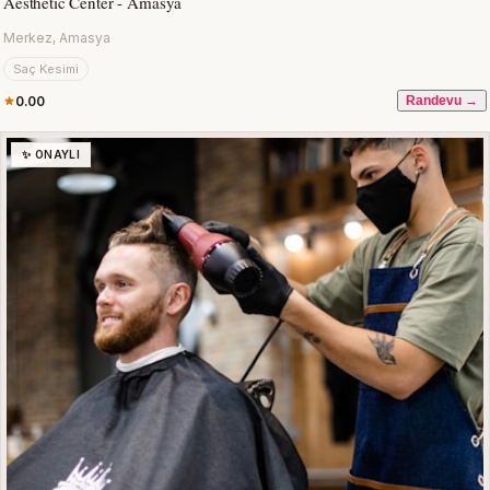
Aesthetic Center - Amasya
Merkez, Amasya
Saç Kesimi
0.00
Randevu →
✨ ONAYLI