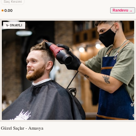
Saç Kesimi
0.00
Randevu →
✨ ONAYLI
Güzel Saçlar - Amasya