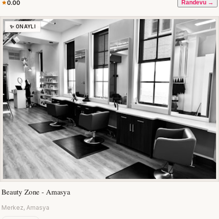
0.00
Randevu →
✨ ONAYLI
Beauty Zone - Amasya
Merkez, Amasya