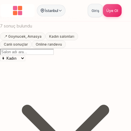
Anasayfa
/
Amasya
/
Goynucek
/
Kadın Kuaförü
İstanbul
Giriş
Üye Ol
Goynucek, Amasya Kadın Kuaförü
7 sonuç bulundu
📍 Goynucek, Amasya
Kadın salonları
Canlı sonuçlar
Online randevu