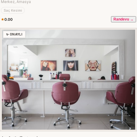
Merkez, Amasya
Saç Kesimi
0.00
Randevu →
✨ ONAYLI