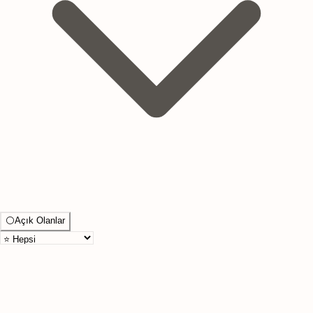
⚪
Açık Olanlar