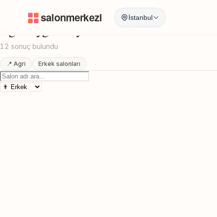
Anasayfa
/
Agri
/
Uygun Fiyatli Berber
İstanbul
Agri Uygun Fiyatli Berber
12 sonuç bulundu
📍 Agri
Erkek salonları