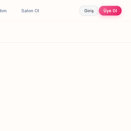
dım
Salon Ol
Giriş
Üye Ol
Canlı sonuçlar
Online randevu