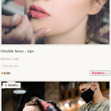
Güzellik Sarayı - Ağrı
Merkez, Ağrı
Saç Kesimi
0.00
Randevu →
✨ ONAYLI