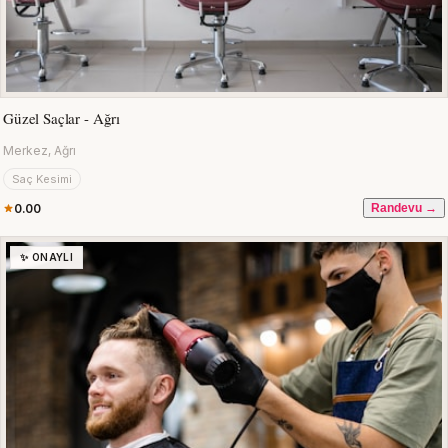
Güzel Saçlar - Ağrı
Merkez, Ağrı
Saç Kesimi
0.00
Randevu →
✨ ONAYLI