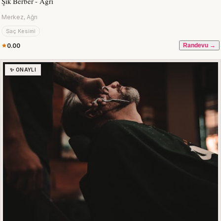
Şık Berber - Ağrı
Merkez, Ağrı
Saç Kesimi
0.00
Randevu →
✨ ONAYLI