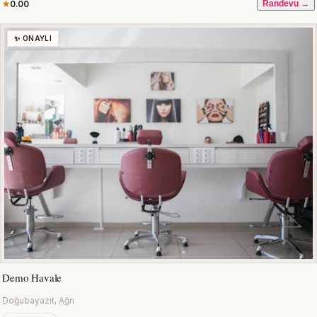
0.00
Randevu →
✨ ONAYLI
Demo Havale
Doğubayazıt, Ağrı