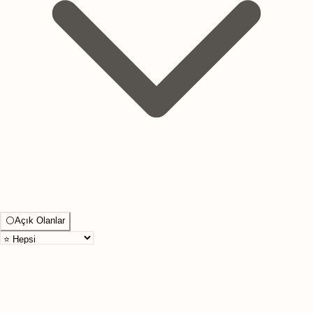
⚪
Açık Olanlar