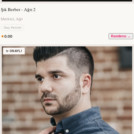
Şık Berber - Ağrı 2
Merkez, Ağrı
Saç Kesimi
0.00
Randevu →
✨ ONAYLI