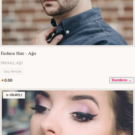
Fashion Hair - Ağrı
Merkez, Ağrı
Saç Kesimi
0.00
Randevu →
✨ ONAYLI