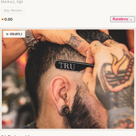
Merkez, Ağrı
Saç Kesimi
0.00
Randevu →
✨ ONAYLI