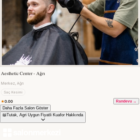
Aesthetic Center - Ağrı
Merkez, Ağrı
Saç Kesimi
0.00
Randevu →
Daha Fazla Salon Göster
📖
Tutak, Agri Uygun Fiyatli Kuafor Hakkında