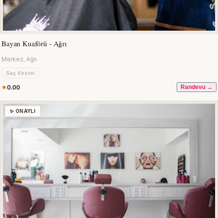
Bayan Kuaförü - Ağrı
Merkez, Ağrı
Saç Kesimi
0.00
Randevu →
✨ ONAYLI