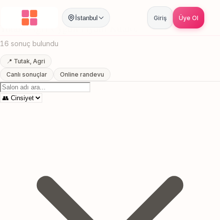
Anasayfa
/
Agri
/
Tutak
/
Uygun Fiyatli Kuafor
İstanbul
Giriş
Üye Ol
Tutak, Agri Uygun Fiyatli Kuafor
16 sonuç bulundu
📍 Tutak, Agri
Canlı sonuçlar
Online randevu