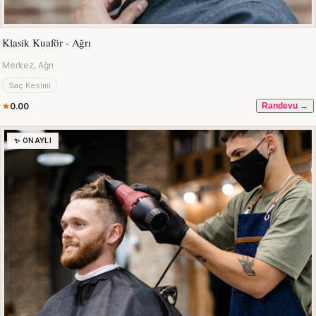
Klasik Kuaför - Ağrı
Merkez, Ağrı
Saç Kesimi
0.00
Randevu →
✨ ONAYLI