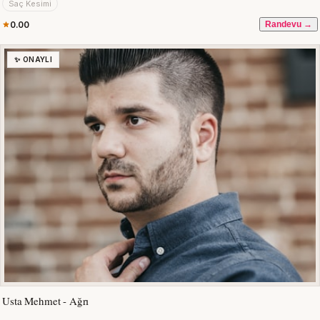
Saç Kesimi
0.00
Randevu →
✨ ONAYLI
Usta Mehmet - Ağrı