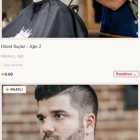
Güzel Saçlar - Ağrı 2
Merkez, Ağrı
Saç Kesimi
0.00
Randevu →
✨ ONAYLI