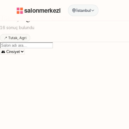
Anasayfa
/
Agri
/
Tutak
/
Pet Kuaforu
İstanbul
Tutak, Agri Pet Kuaforu
16 sonuç bulundu
📍 Tutak, Agri