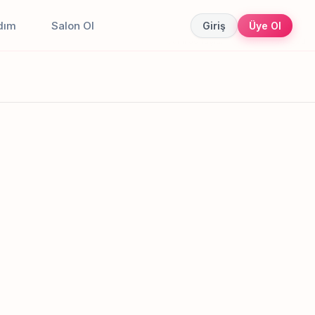
dım
Salon Ol
Giriş
Üye Ol
Canlı sonuçlar
Online randevu