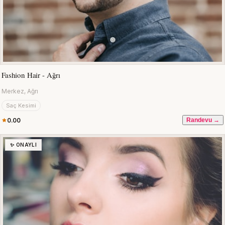
Fashion Hair - Ağrı
Merkez, Ağrı
Saç Kesimi
0.00
Randevu →
✨ ONAYLI