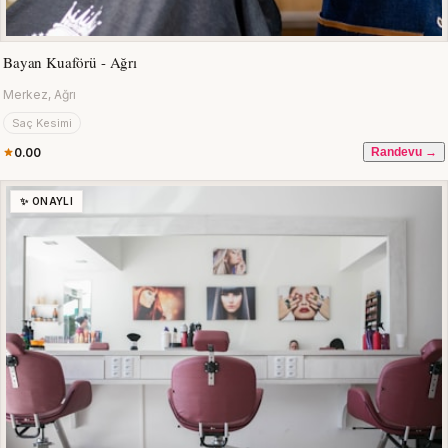
Bayan Kuaförü - Ağrı
Merkez, Ağrı
Saç Kesimi
0.00
Randevu →
✨ ONAYLI