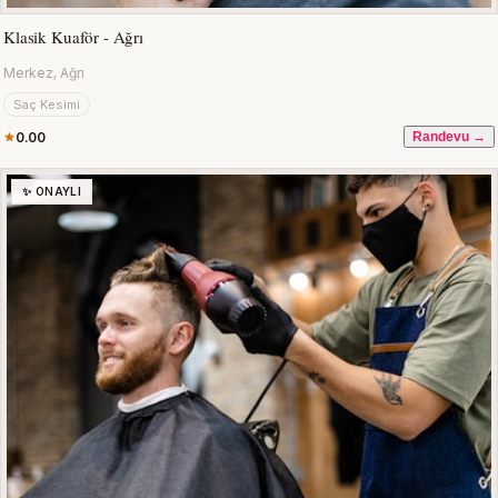
Klasik Kuaför - Ağrı
Merkez, Ağrı
Saç Kesimi
0.00
Randevu →
✨ ONAYLI