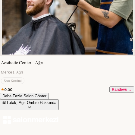
Aesthetic Center - Ağrı
Merkez, Ağrı
Saç Kesimi
0.00
Randevu →
Daha Fazla Salon Göster
📖
Tutak, Agri Ombre Hakkında