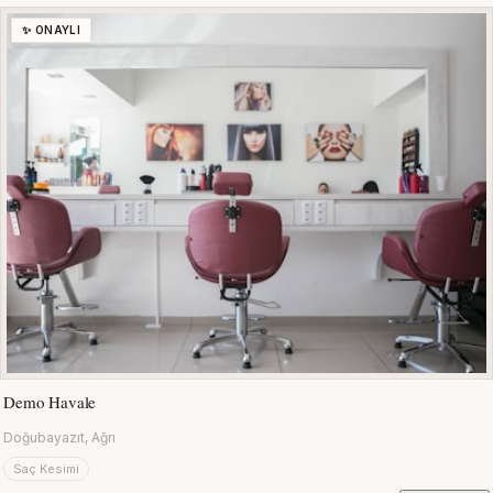
✨ ONAYLI
Demo Havale
Doğubayazıt, Ağrı
Saç Kesimi