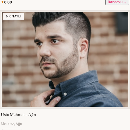
0.00
Randevu →
✨ ONAYLI
Usta Mehmet - Ağrı
Merkez, Ağrı