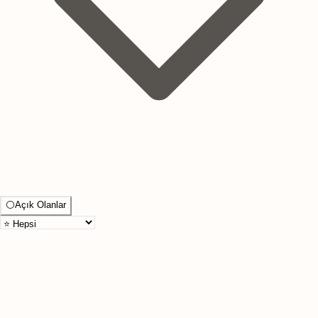
⚪
Açık Olanlar