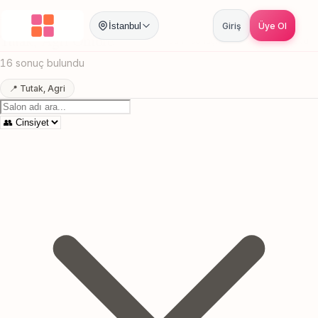
Anasayfa
/
Agri
/
Tutak
/
Ombre
İstanbul
Giriş
Üye Ol
Tutak, Agri Ombre
Canlı sonuçlar
Online randevu
16 sonuç bulundu
📍 Tutak, Agri