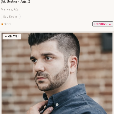
Şık Berber - Ağrı 2
Merkez, Ağrı
Saç Kesimi
0.00
Randevu →
✨ ONAYLI