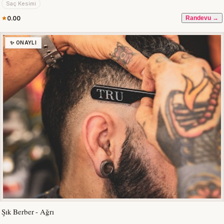
Saç Kesimi
0.00
Randevu →
✨ ONAYLI
Şık Berber - Ağrı