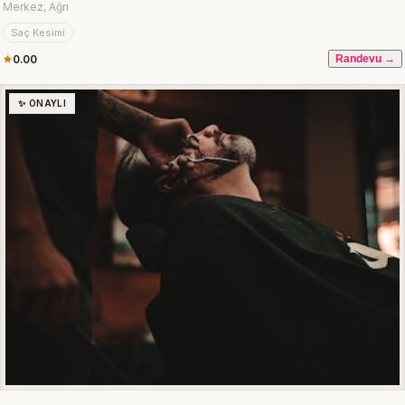
Merkez, Ağrı
Saç Kesimi
0.00
Randevu →
✨ ONAYLI