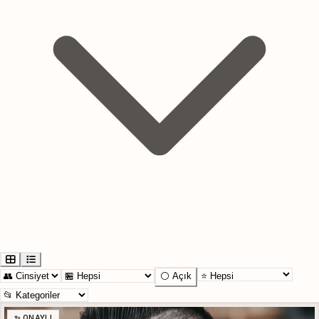
⚪ Açık
✨ ONAYLI