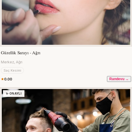
Güzellik Sarayı - Ağrı
Merkez, Ağrı
Saç Kesimi
0.00
Randevu →
✨ ONAYLI