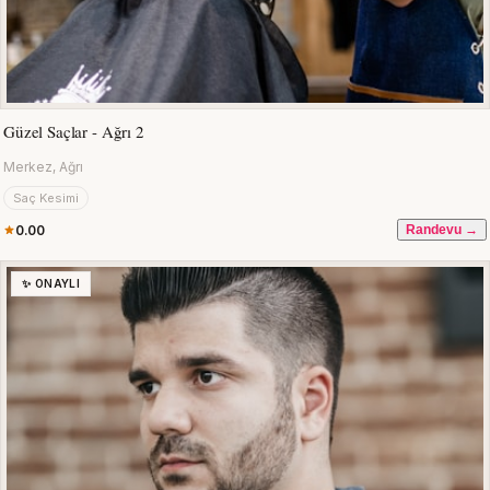
Güzel Saçlar - Ağrı 2
Merkez, Ağrı
Saç Kesimi
0.00
Randevu →
✨ ONAYLI