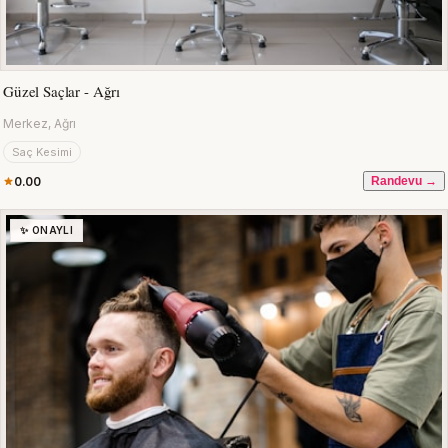
Güzel Saçlar - Ağrı
Merkez, Ağrı
Saç Kesimi
0.00
Randevu →
✨ ONAYLI