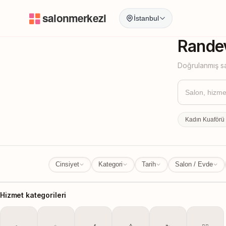
İstanbul
İstanbul
İl Değ
Randev
Doğrulanmış sa
Kadın Kuaförü
Cinsiyet
Kategori
Tarih
Salon / Evde
Hizmet kategorileri