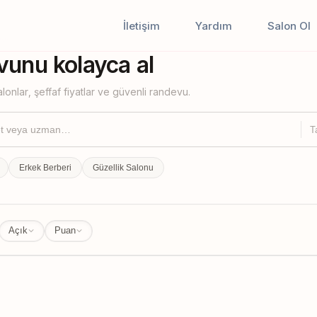
İletişim
Yardım
Salon Ol
iştir
unu kolayca al
lonlar, şeffaf fiyatlar ve güvenli randevu.
T
Erkek Berberi
Güzellik Salonu
Açık
Puan