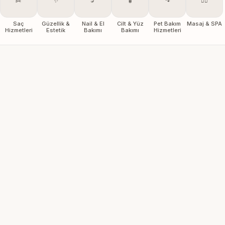
✂️
✨
💅
🧴
🐾
💆‍♀️
Saç
Güzellik &
Nail & El
Cilt & Yüz
Pet Bakım
Masaj & SPA
Hizmetleri
Estetik
Bakımı
Bakımı
Hizmetleri