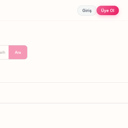
Giriş
Üye Ol
arih
Ara