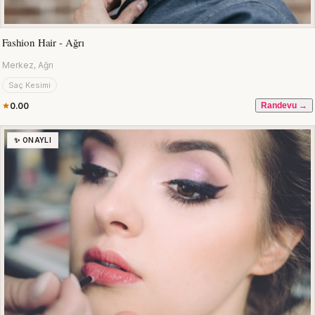
Fashion Hair - Ağrı
Merkez, Ağrı
Saç Kesimi
0.00
Randevu →
✨ ONAYLI