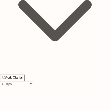
⚪
Açık Olanlar