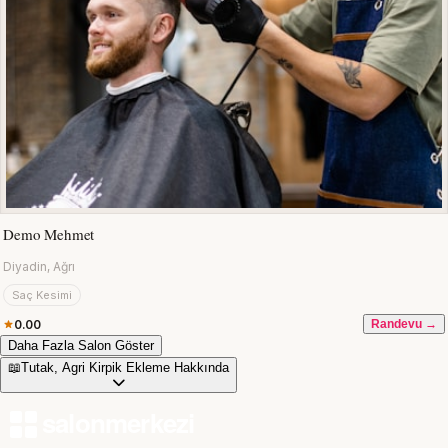
Demo Mehmet
Diyadin, Ağrı
Saç Kesimi
0.00
Randevu →
Daha Fazla Salon Göster
📖
Tutak, Agri Kirpik Ekleme Hakkında