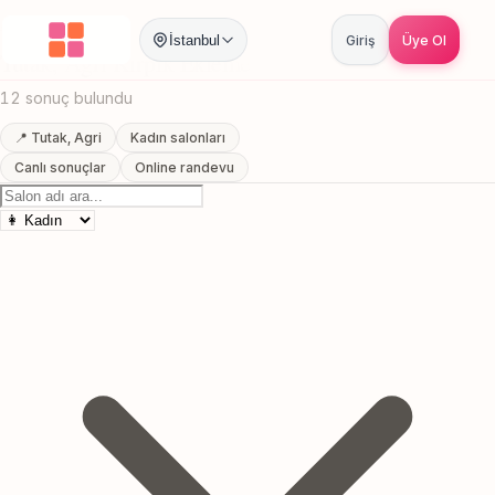
Anasayfa
/
Agri
/
Tutak
/
Kirpik Ekleme
İstanbul
Giriş
Üye Ol
Tutak, Agri Kirpik Ekleme
12 sonuç bulundu
📍 Tutak, Agri
Kadın salonları
Canlı sonuçlar
Online randevu