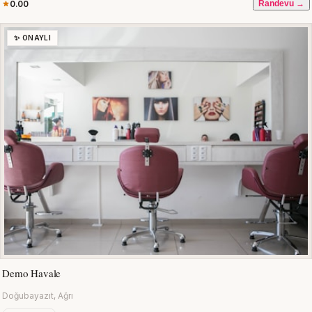
0.00
Randevu →
✨ ONAYLI
Demo Havale
Doğubayazıt, Ağrı