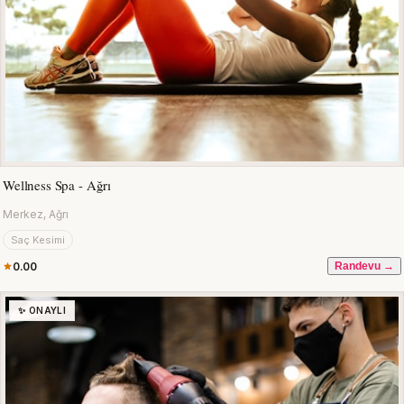
Wellness Spa - Ağrı
Merkez, Ağrı
Saç Kesimi
0.00
Randevu →
✨ ONAYLI