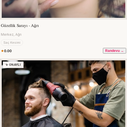
Güzellik Sarayı - Ağrı
Merkez, Ağrı
Saç Kesimi
0.00
Randevu →
✨ ONAYLI