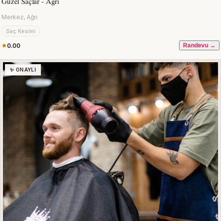
Güzel Saçlar - Ağrı
Merkez, Ağrı
Saç Kesimi
0.00
Randevu →
✨ ONAYLI