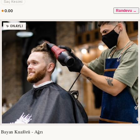
Saç Kesimi
0.00
Randevu →
✨ ONAYLI
Bayan Kuaförü - Ağrı