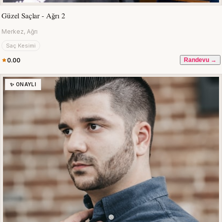
Güzel Saçlar - Ağrı 2
Merkez, Ağrı
Saç Kesimi
0.00
Randevu →
✨ ONAYLI