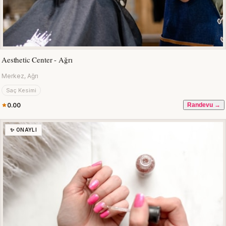
Aesthetic Center - Ağrı
Merkez, Ağrı
Saç Kesimi
0.00
Randevu →
✨ ONAYLI