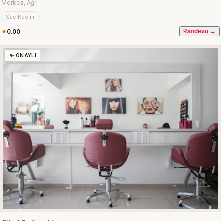
Merkez, Ağrı
Saç Kesimi
0.00
Randevu →
✨ ONAYLI