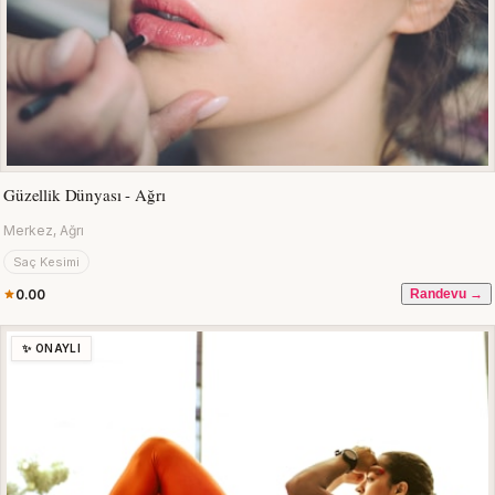
Güzellik Dünyası - Ağrı
Merkez, Ağrı
Saç Kesimi
0.00
Randevu →
✨ ONAYLI