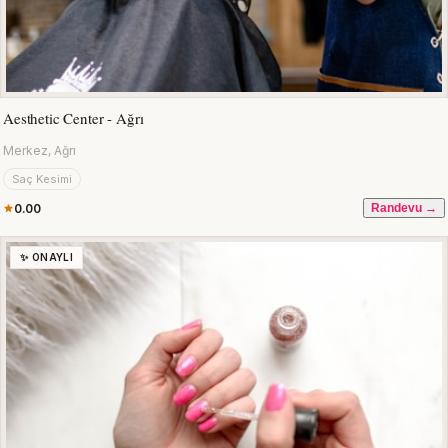
Aesthetic Center - Ağrı
Merkez, Ağrı
Saç Kesimi
0.00
Randevu →
✨ ONAYLI