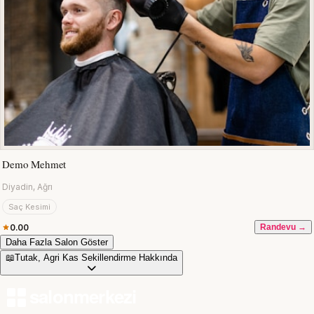
Demo Mehmet
Diyadin, Ağrı
Saç Kesimi
0.00
Randevu →
Daha Fazla Salon Göster
📖
Tutak, Agri Kas Sekillendirme Hakkında