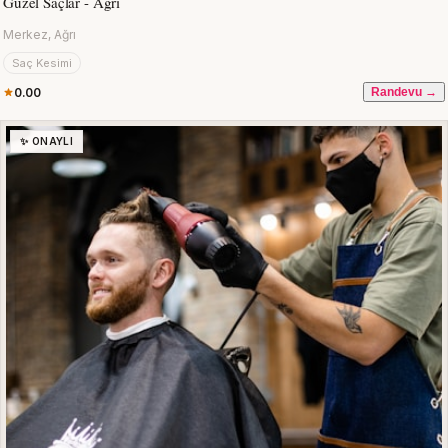
Güzel Saçlar - Ağrı
Merkez, Ağrı
Saç Kesimi
0.00
Randevu →
✨ ONAYLI