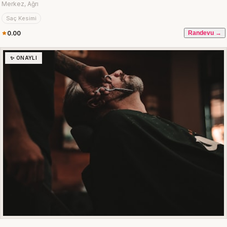
Merkez, Ağrı
Saç Kesimi
0.00
Randevu →
✨ ONAYLI