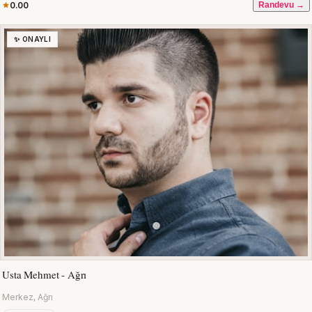
0.00
Randevu →
✨ ONAYLI
Usta Mehmet - Ağrı
Merkez, Ağrı