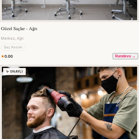
Güzel Saçlar - Ağrı
Merkez, Ağrı
Saç Kesimi
0.00
Randevu →
✨ ONAYLI