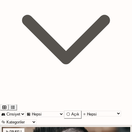
⚪ Açık
✨ ONAYLI