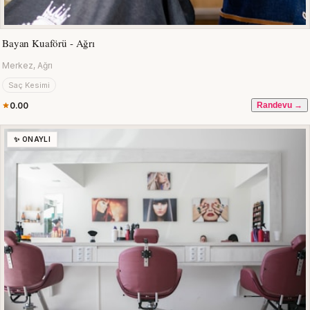
Bayan Kuaförü - Ağrı
Merkez, Ağrı
Saç Kesimi
0.00
Randevu →
✨ ONAYLI