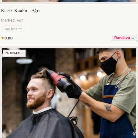
Klasik Kuaför - Ağrı
Merkez, Ağrı
Saç Kesimi
0.00
Randevu →
✨ ONAYLI