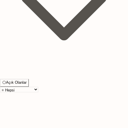
⚪
Açık Olanlar