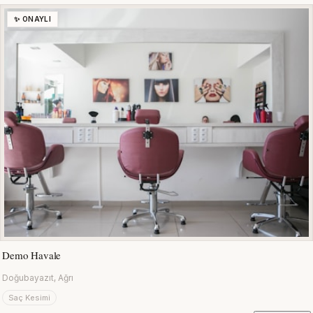
✨ ONAYLI
Demo Havale
Doğubayazıt, Ağrı
Saç Kesimi