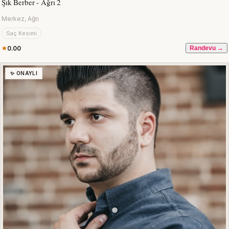
Şık Berber - Ağrı 2
Merkez, Ağrı
Saç Kesimi
0.00
Randevu →
✨ ONAYLI