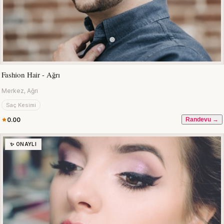
Fashion Hair - Ağrı
Merkez, Ağrı
Saç Kesimi
0.00
Randevu →
✨ ONAYLI