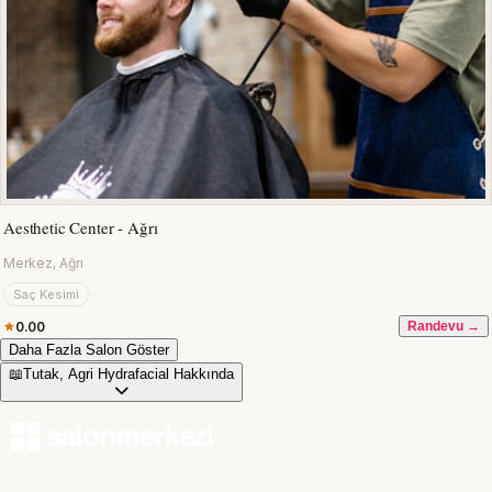
Aesthetic Center - Ağrı
Merkez, Ağrı
Saç Kesimi
0.00
Randevu →
Daha Fazla Salon Göster
📖
Tutak, Agri Hydrafacial Hakkında