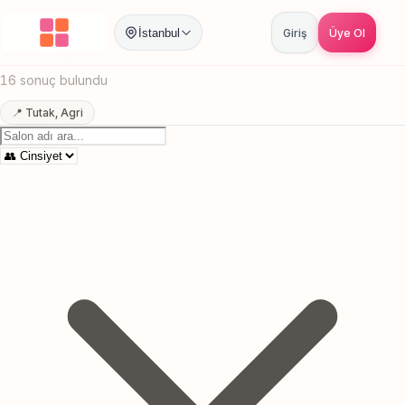
Anasayfa
/
Agri
/
Tutak
/
Hydrafacial
İstanbul
Giriş
Üye Ol
Tutak, Agri Hydrafacial
Canlı sonuçlar
Online randevu
16 sonuç bulundu
📍 Tutak, Agri