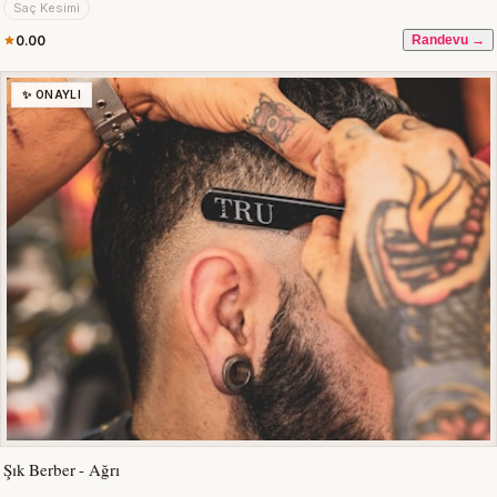
Saç Kesimi
0.00
Randevu →
✨ ONAYLI
Şık Berber - Ağrı