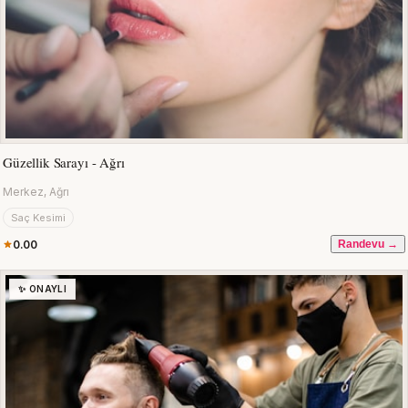
Güzellik Sarayı - Ağrı
Merkez, Ağrı
Saç Kesimi
0.00
Randevu →
✨ ONAYLI