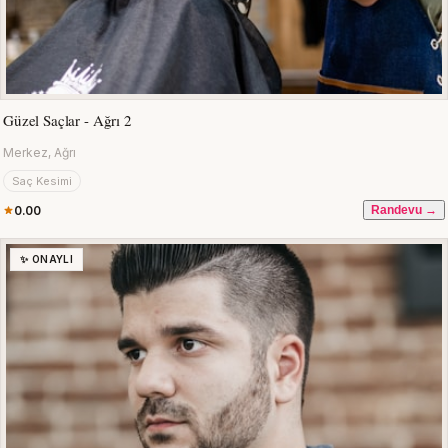
Güzel Saçlar - Ağrı 2
Merkez, Ağrı
Saç Kesimi
0.00
Randevu →
✨ ONAYLI