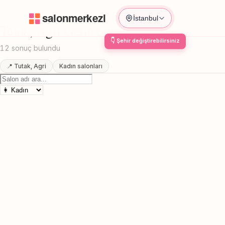
Anasayfa
/
Agri
/
Tutak
/
Gelin Saci
İstanbul
Tutak, Agri Gelin Saci
12 sonuç bulundu
📍 Tutak, Agri
Kadın salonları