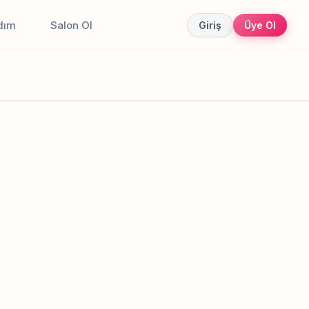
dım
Salon Ol
Giriş
Üye Ol
Canlı sonuçlar
Online randevu