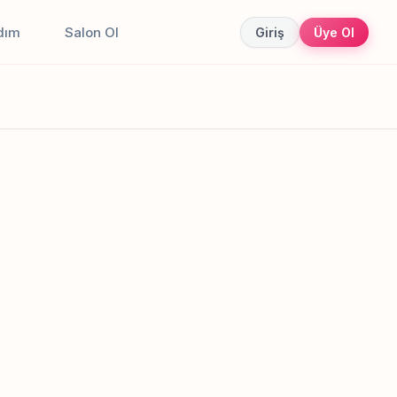
dım
Salon Ol
Giriş
Üye Ol
Canlı sonuçlar
Online randevu