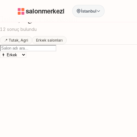
Anasayfa
/
Agri
/
Tutak
/
Fade Kesim
İstanbul
Tutak, Agri Fade Kesim
12 sonuç bulundu
📍 Tutak, Agri
Erkek salonları