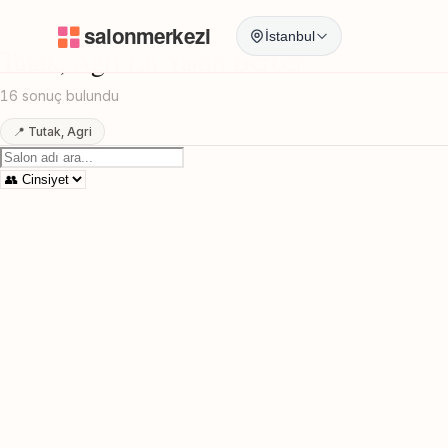
Anasayfa
/
Agri
/
Tutak
/
En Yakin Berber
İstanbul
Tutak, Agri En Yakin Berber
16 sonuç bulundu
📍 Tutak, Agri