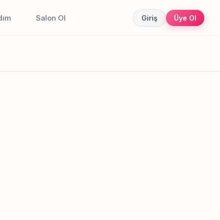
dım
Salon Ol
Giriş
Üye Ol
Canlı sonuçlar
Online randevu