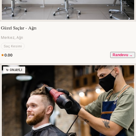
Güzel Saçlar - Ağrı
Merkez, Ağrı
Saç Kesimi
0.00
Randevu →
✨ ONAYLI