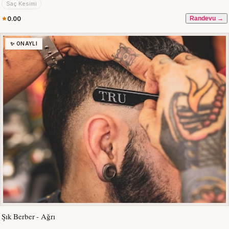
Saç Kesimi
0.00
Randevu →
✨ ONAYLI
Şık Berber - Ağrı