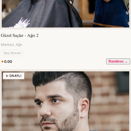
Güzel Saçlar - Ağrı 2
Merkez, Ağrı
Saç Kesimi
0.00
Randevu →
✨ ONAYLI