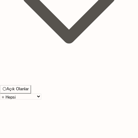
⚪
Açık Olanlar