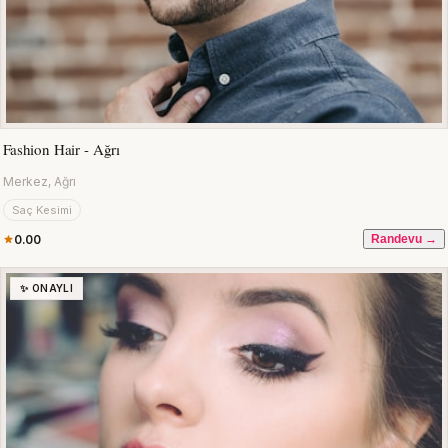
Fashion Hair - Ağrı
Merkez, Ağrı
Saç Kesimi
0.00
Randevu →
✨ ONAYLI