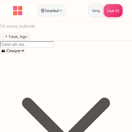
Anasayfa
/
Agri
/
Tutak
/
Balyaj
İstanbul
Giriş
Üye Ol
Tutak, Agri Balyaj
Canlı sonuçlar
Online randevu
16 sonuç bulundu
📍 Tutak, Agri