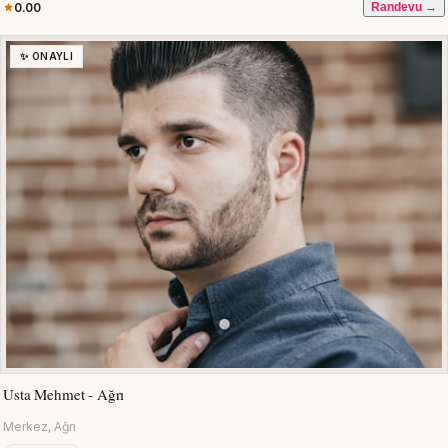
0.00
Randevu →
✨ ONAYLI
Usta Mehmet - Ağrı
Merkez, Ağrı