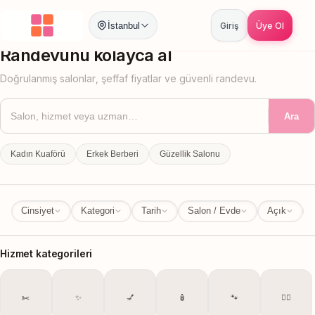
İstanbul
Giriş
Üye Ol
İstanbul
İl Değiştir
Randevunu kolayca al
Doğrulanmış salonlar, şeffaf fiyatlar ve güvenli randevu.
Ara
Kadın Kuaförü
Erkek Berberi
Güzellik Salonu
Cinsiyet
Kategori
Tarih
Salon / Evde
Açık
Hizmet kategorileri
✂️
✨
💅
🧴
🐾
💆‍♀️