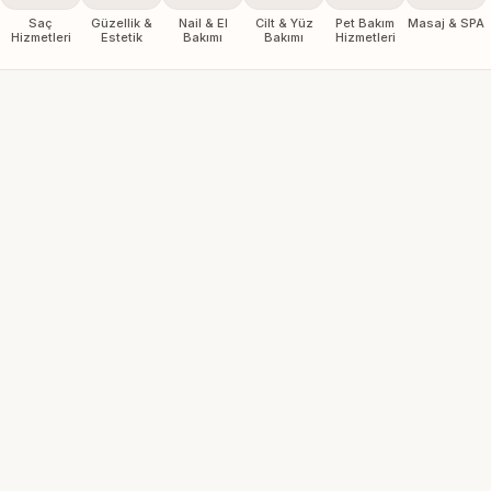
Saç
Güzellik &
Nail & El
Cilt & Yüz
Pet Bakım
Masaj & SPA
Hizmetleri
Estetik
Bakımı
Bakımı
Hizmetleri