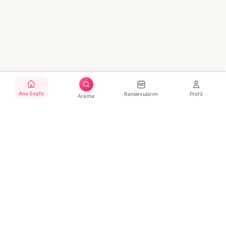
Ana Sayfa
Randevularım
Profil
Arama
Türkiye'nin güvenilir güzellik randevu platformu. Binlerce
salon, tek tıkla randevu.