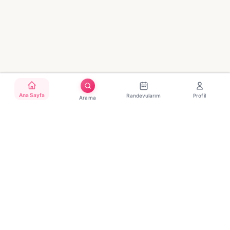
Ana Sayfa
Randevularım
Profil
Arama
Türkiye'nin güvenilir güzellik randevu platformu. Binlerce
salon, tek tıkla randevu.