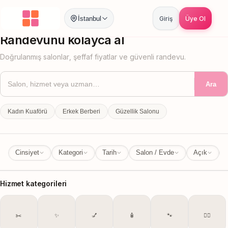
İstanbul
Giriş
Üye Ol
İstanbul
İl Değiştir
Randevunu kolayca al
Doğrulanmış salonlar, şeffaf fiyatlar ve güvenli randevu.
Ara
Kadın Kuaförü
Erkek Berberi
Güzellik Salonu
Cinsiyet
Kategori
Tarih
Salon / Evde
Açık
Hizmet kategorileri
✂️
✨
💅
🧴
🐾
💆‍♀️