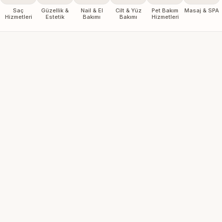
Saç
Güzellik &
Nail & El
Cilt & Yüz
Pet Bakım
Masaj & SPA
Hizmetleri
Estetik
Bakımı
Bakımı
Hizmetleri