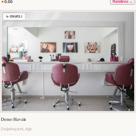
0.00
Randevu →
✨ ONAYLI
Demo Havale
Doğubayazıt, Ağrı