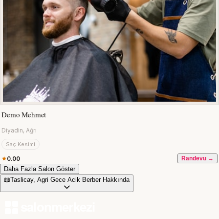
Demo Mehmet
Diyadin, Ağrı
Saç Kesimi
0.00
Randevu →
Daha Fazla Salon Göster
📖
Taslicay, Agri Gece Acik Berber Hakkında