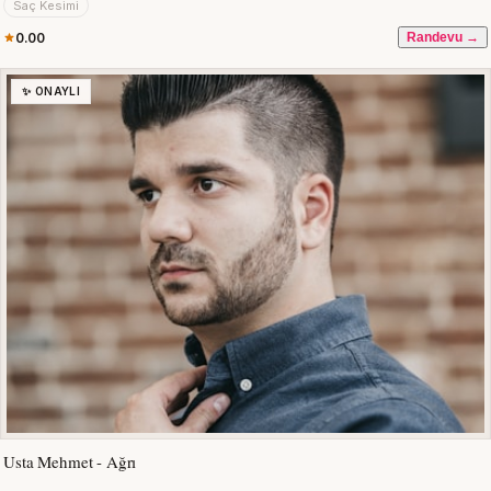
Saç Kesimi
0.00
Randevu →
✨ ONAYLI
Usta Mehmet - Ağrı