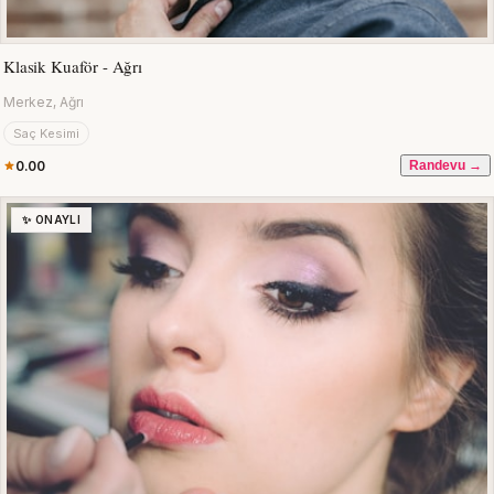
Klasik Kuaför - Ağrı
Merkez, Ağrı
Saç Kesimi
0.00
Randevu →
✨ ONAYLI