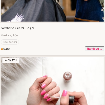
Aesthetic Center - Ağrı
Merkez, Ağrı
Saç Kesimi
0.00
Randevu →
✨ ONAYLI