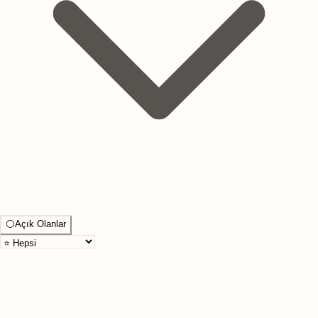
⚪
Açık Olanlar