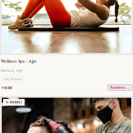
Wellness Spa - Ağrı
Merkez, Ağrı
Saç Kesimi
0.00
Randevu →
✨ ONAYLI