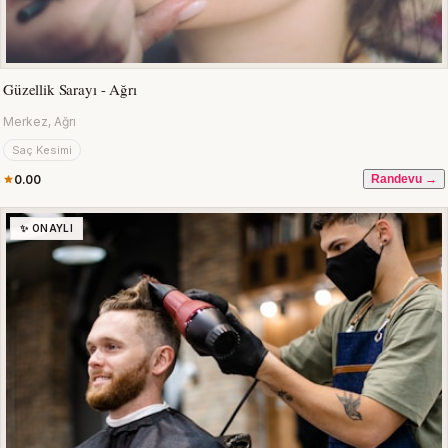
Güzellik Sarayı - Ağrı
Merkez, Ağrı
Saç Kesimi
0.00
Randevu →
✨ ONAYLI