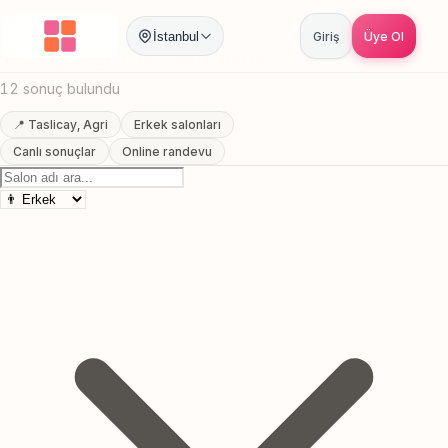
Anasayfa
/
Agri
/
Taslicay
/
Gece Acik Berber
İstanbul
Giriş
Üye Ol
Taslicay, Agri Gece Acik Berber
12 sonuç bulundu
📍 Taslicay, Agri
Erkek salonları
Canlı sonuçlar
Online randevu