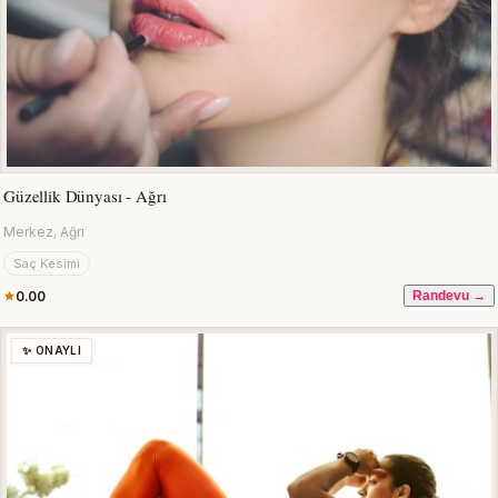
Güzellik Dünyası - Ağrı
Merkez, Ağrı
Saç Kesimi
0.00
Randevu →
✨ ONAYLI