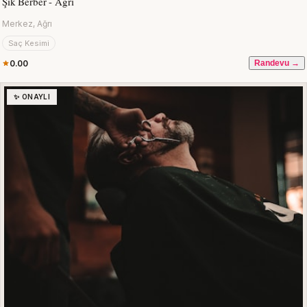
Şık Berber - Ağrı
Merkez, Ağrı
Saç Kesimi
0.00
Randevu →
✨ ONAYLI