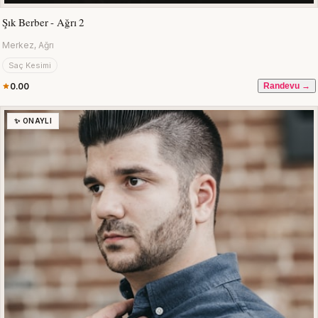
Şık Berber - Ağrı 2
Merkez, Ağrı
Saç Kesimi
0.00
Randevu →
✨ ONAYLI