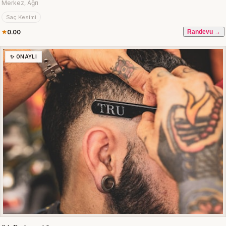
Merkez, Ağrı
Saç Kesimi
0.00
Randevu →
✨ ONAYLI