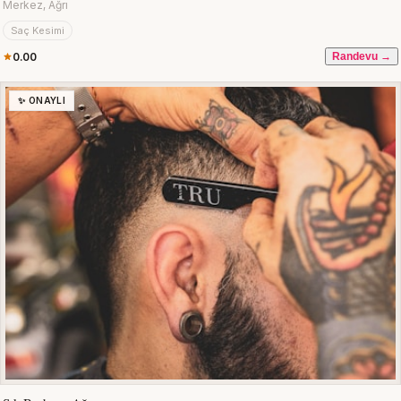
Merkez, Ağrı
Saç Kesimi
0.00
Randevu →
✨ ONAYLI