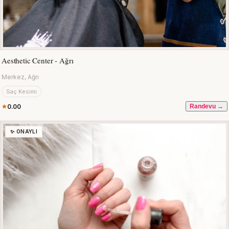
Aesthetic Center - Ağrı
Merkez, Ağrı
Saç Kesimi
0.00
Randevu →
✨ ONAYLI