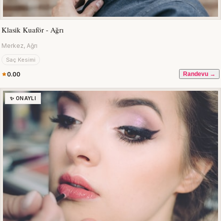
Klasik Kuaför - Ağrı
Merkez, Ağrı
Saç Kesimi
0.00
Randevu →
✨ ONAYLI