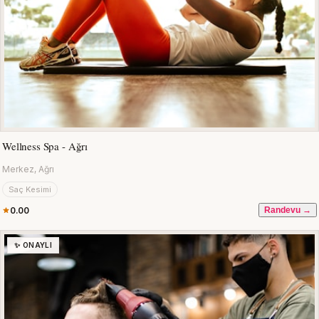
Wellness Spa - Ağrı
Merkez, Ağrı
Saç Kesimi
0.00
Randevu →
✨ ONAYLI