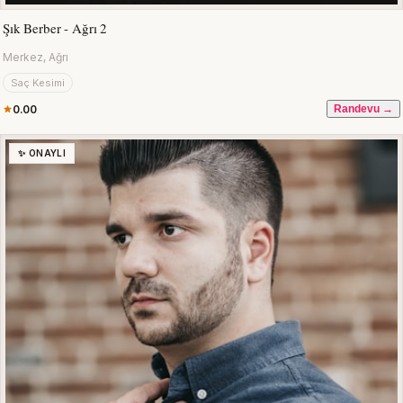
Şık Berber - Ağrı 2
Merkez, Ağrı
Saç Kesimi
0.00
Randevu →
✨ ONAYLI