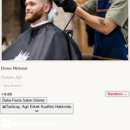
Demo Mehmet
Diyadin, Ağrı
Saç Kesimi
0.00
Randevu →
Daha Fazla Salon Göster
📖
Taslicay, Agri Erkek Kuaförü Hakkında