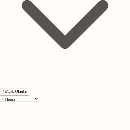
⚪
Açık Olanlar