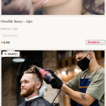
Güzellik Sarayı - Ağrı
Merkez, Ağrı
Saç Kesimi
0.00
Randevu →
✨ ONAYLI