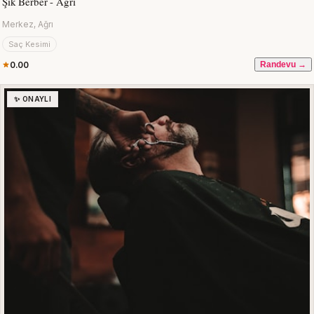
Şık Berber - Ağrı
Merkez, Ağrı
Saç Kesimi
0.00
Randevu →
✨ ONAYLI