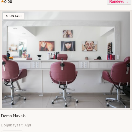
0.00
Randevu →
✨ ONAYLI
Demo Havale
Doğubayazıt, Ağrı