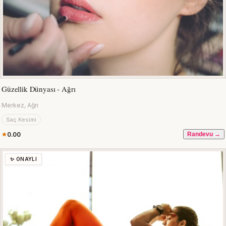
Güzellik Dünyası - Ağrı
Merkez, Ağrı
Saç Kesimi
0.00
Randevu →
✨ ONAYLI