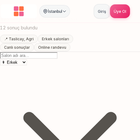
Anasayfa
/
Agri
/
Taslicay
/
Erkek Kuaförü
İstanbul
Giriş
Üye Ol
Taslicay, Agri Erkek Kuaförü
12 sonuç bulundu
📍 Taslicay, Agri
Erkek salonları
Canlı sonuçlar
Online randevu