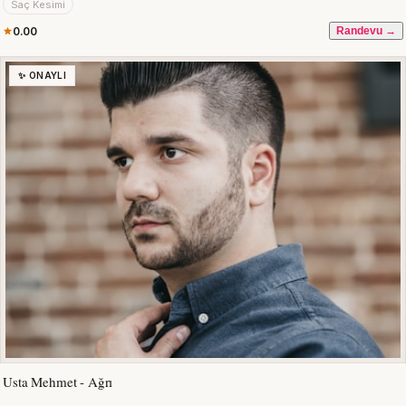
Saç Kesimi
0.00
Randevu →
✨ ONAYLI
Usta Mehmet - Ağrı