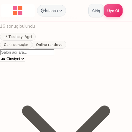
Anasayfa
/
Agri
/
Taslicay
/
En Yakin Berber
İstanbul
Giriş
Üye Ol
Taslicay, Agri En Yakin Berber
16 sonuç bulundu
📍 Taslicay, Agri
Canlı sonuçlar
Online randevu