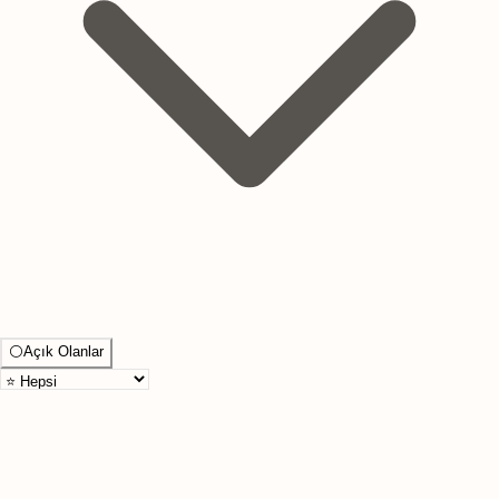
⚪
Açık Olanlar