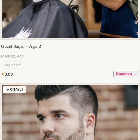
Güzel Saçlar - Ağrı 2
Merkez, Ağrı
Saç Kesimi
0.00
Randevu →
✨ ONAYLI