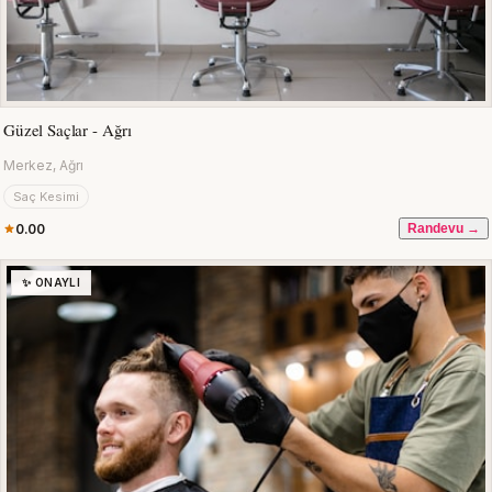
Güzel Saçlar - Ağrı
Merkez, Ağrı
Saç Kesimi
0.00
Randevu →
✨ ONAYLI