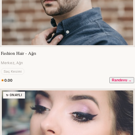
Fashion Hair - Ağrı
Merkez, Ağrı
Saç Kesimi
0.00
Randevu →
✨ ONAYLI