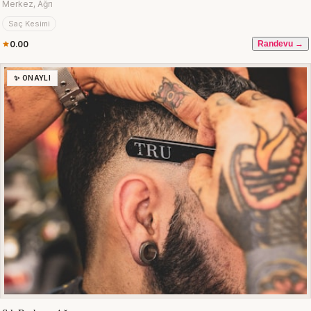
Merkez, Ağrı
Saç Kesimi
0.00
Randevu →
✨ ONAYLI