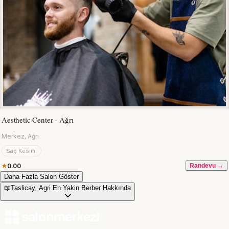
Aesthetic Center - Ağrı
Merkez, Ağrı
Saç Kesimi
0.00
Randevu →
Daha Fazla Salon Göster
📖
Taslicay, Agri En Yakin Berber Hakkında