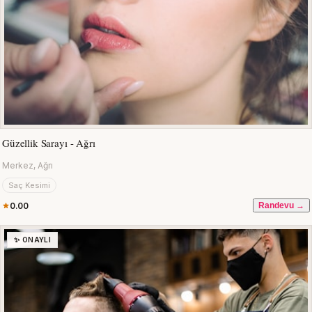
Güzellik Sarayı - Ağrı
Merkez, Ağrı
Saç Kesimi
0.00
Randevu →
✨ ONAYLI