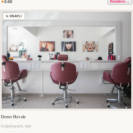
0.00
Randevu →
✨ ONAYLI
Demo Havale
Doğubayazıt, Ağrı