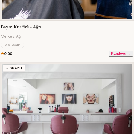
Bayan Kuaförü - Ağrı
Merkez, Ağrı
Saç Kesimi
0.00
Randevu →
✨ ONAYLI