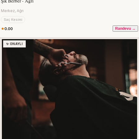
Şık Berber - Ağrı
Merkez, Ağrı
Saç Kesimi
0.00
Randevu →
✨ ONAYLI