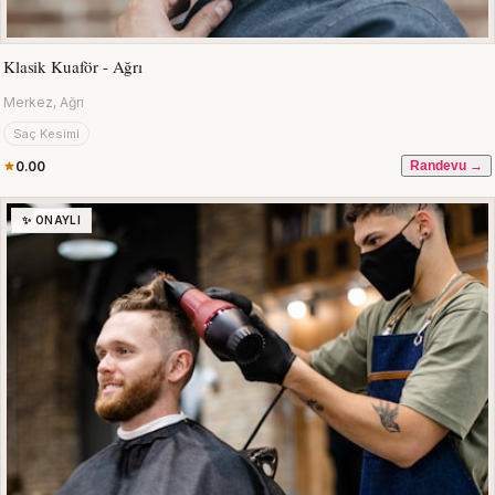
Klasik Kuaför - Ağrı
Merkez, Ağrı
Saç Kesimi
0.00
Randevu →
✨ ONAYLI