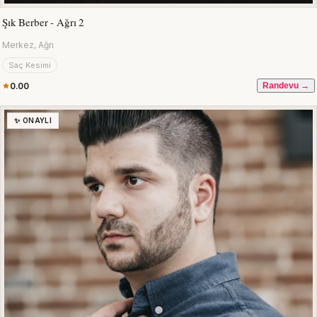
Şık Berber - Ağrı 2
Merkez, Ağrı
Saç Kesimi
0.00
Randevu →
✨ ONAYLI