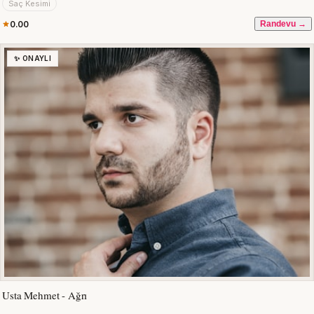
Saç Kesimi
0.00
Randevu →
✨ ONAYLI
Usta Mehmet - Ağrı