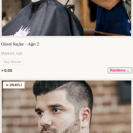
Güzel Saçlar - Ağrı 2
Merkez, Ağrı
Saç Kesimi
0.00
Randevu →
✨ ONAYLI