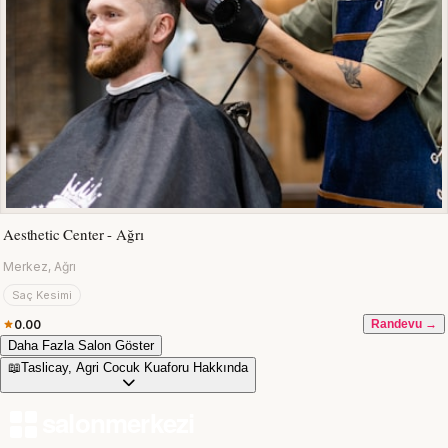
Aesthetic Center - Ağrı
Merkez, Ağrı
Saç Kesimi
0.00
Randevu →
Daha Fazla Salon Göster
📖
Taslicay, Agri Cocuk Kuaforu Hakkında