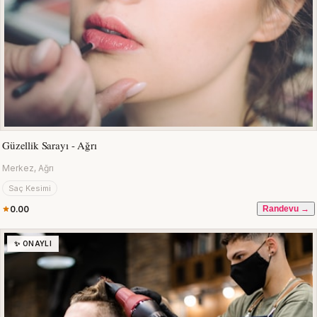
Güzellik Sarayı - Ağrı
Merkez, Ağrı
Saç Kesimi
0.00
Randevu →
✨ ONAYLI