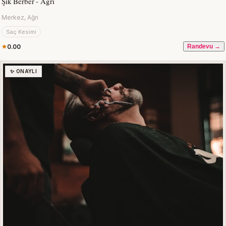
Şık Berber - Ağrı
Merkez, Ağrı
Saç Kesimi
0.00
Randevu →
✨ ONAYLI