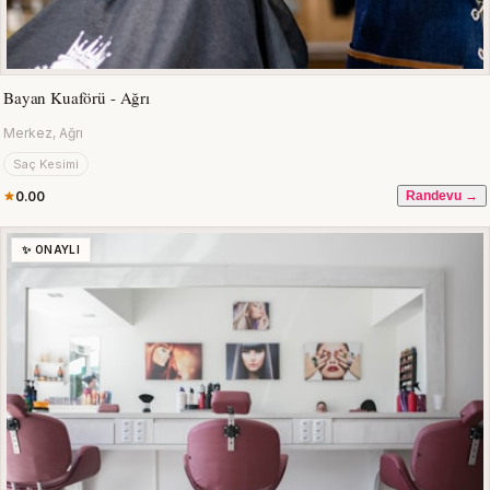
Bayan Kuaförü - Ağrı
Merkez, Ağrı
Saç Kesimi
0.00
Randevu →
✨ ONAYLI