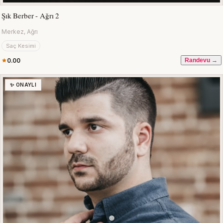
Şık Berber - Ağrı 2
Merkez, Ağrı
Saç Kesimi
0.00
Randevu →
✨ ONAYLI