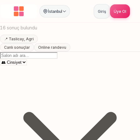
Anasayfa
/
Agri
/
Taslicay
/
Cocuk Kuaforu
İstanbul
Giriş
Üye Ol
Taslicay, Agri Cocuk Kuaforu
16 sonuç bulundu
📍 Taslicay, Agri
Canlı sonuçlar
Online randevu