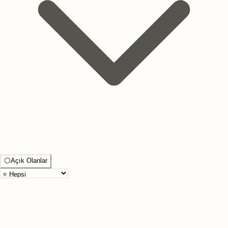
⚪
Açık Olanlar