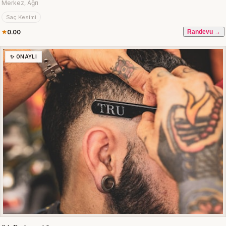
Merkez, Ağrı
Saç Kesimi
0.00
Randevu →
✨ ONAYLI