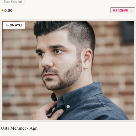
Saç Kesimi
0.00
Randevu →
✨ ONAYLI
Usta Mehmet - Ağrı