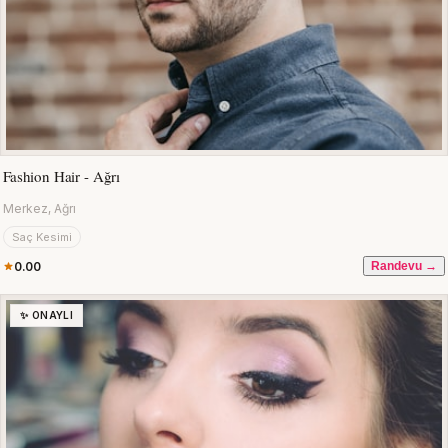
Fashion Hair - Ağrı
Merkez, Ağrı
Saç Kesimi
0.00
Randevu →
✨ ONAYLI