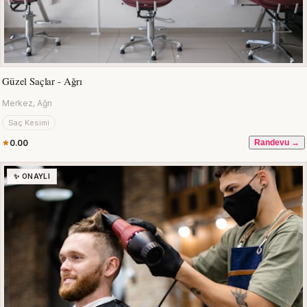
Güzel Saçlar - Ağrı
Merkez, Ağrı
Saç Kesimi
0.00
Randevu →
✨ ONAYLI