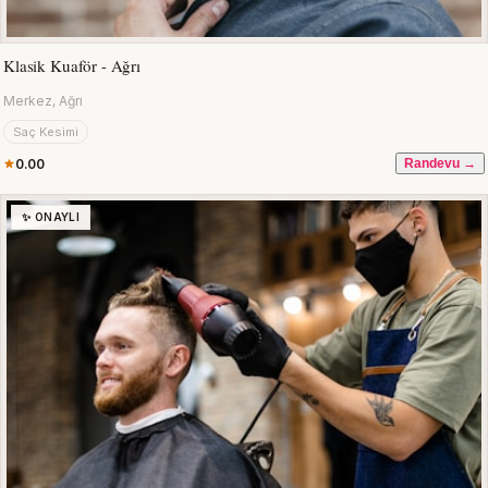
Klasik Kuaför - Ağrı
Merkez, Ağrı
Saç Kesimi
0.00
Randevu →
✨ ONAYLI