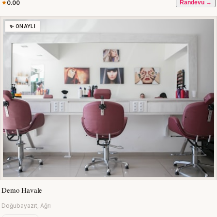
0.00
Randevu →
✨ ONAYLI
Demo Havale
Doğubayazıt, Ağrı