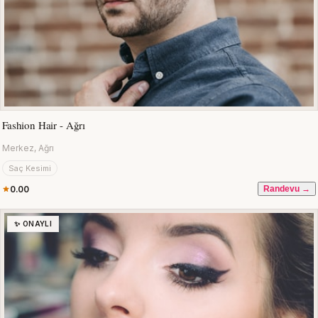
Fashion Hair - Ağrı
Merkez, Ağrı
Saç Kesimi
0.00
Randevu →
✨ ONAYLI