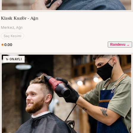
Klasik Kuaför - Ağrı
Merkez, Ağrı
Saç Kesimi
0.00
Randevu →
✨ ONAYLI