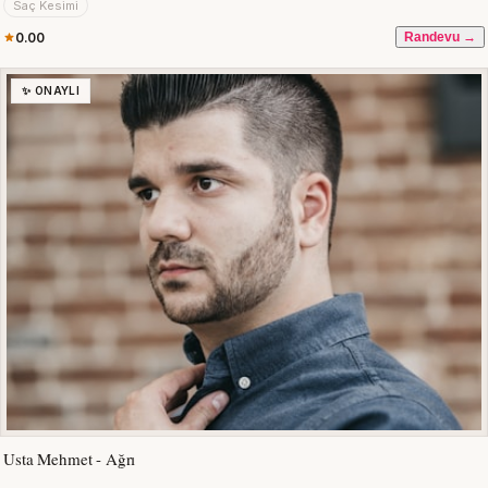
Saç Kesimi
0.00
Randevu →
✨ ONAYLI
Usta Mehmet - Ağrı