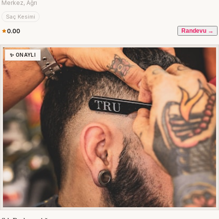
Merkez, Ağrı
Saç Kesimi
0.00
Randevu →
✨ ONAYLI