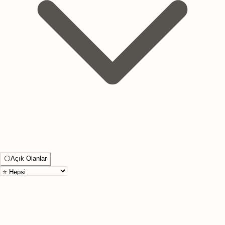
⚪
Açık Olanlar