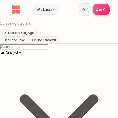
Anasayfa
/
Agri
/
Taslicay Cilt
/
Yuz Bakimi
İstanbul
Giriş
Üye Ol
Taslicay Cilt, Agri Yuz Bakimi
16 sonuç bulundu
📍 Taslicay Cilt, Agri
Canlı sonuçlar
Online randevu