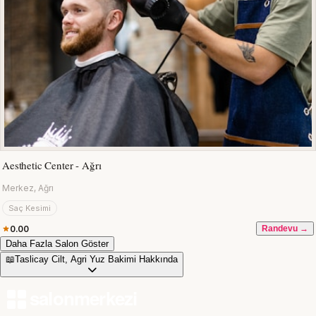
Aesthetic Center - Ağrı
Merkez, Ağrı
Saç Kesimi
0.00
Randevu →
Daha Fazla Salon Göster
📖
Taslicay Cilt, Agri Yuz Bakimi Hakkında