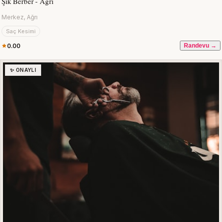
Şık Berber - Ağrı
Merkez, Ağrı
Saç Kesimi
0.00
Randevu →
✨ ONAYLI