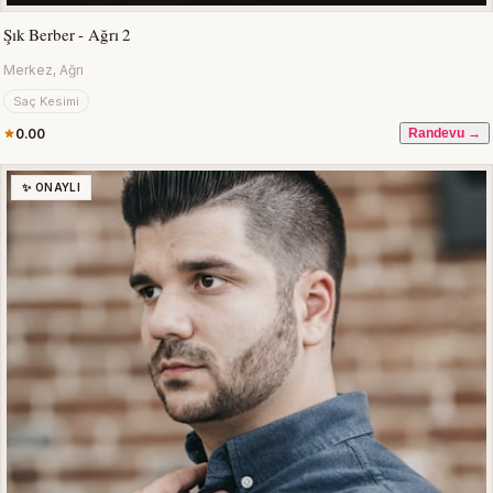
Şık Berber - Ağrı 2
Merkez, Ağrı
Saç Kesimi
0.00
Randevu →
✨ ONAYLI