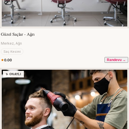
Güzel Saçlar - Ağrı
Merkez, Ağrı
Saç Kesimi
0.00
Randevu →
✨ ONAYLI