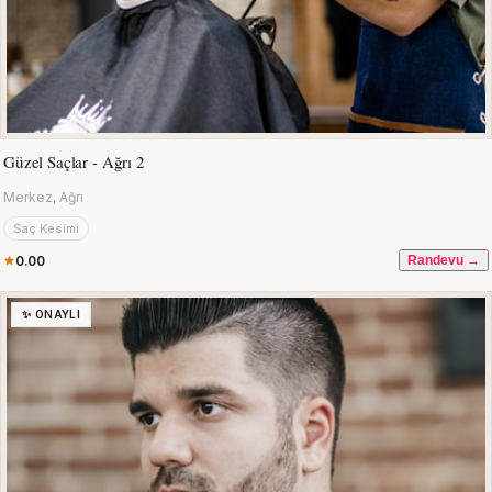
Güzel Saçlar - Ağrı 2
Merkez, Ağrı
Saç Kesimi
0.00
Randevu →
✨ ONAYLI