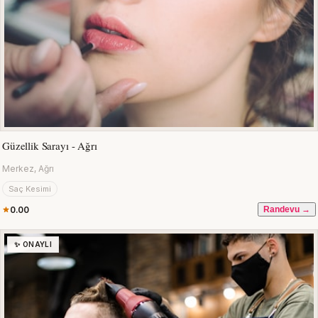
Güzellik Sarayı - Ağrı
Merkez, Ağrı
Saç Kesimi
0.00
Randevu →
✨ ONAYLI