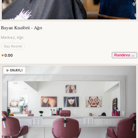
Bayan Kuaförü - Ağrı
Merkez, Ağrı
Saç Kesimi
0.00
Randevu →
✨ ONAYLI