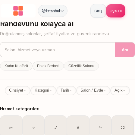
İstanbul
Giriş
Üye Ol
İstanbul
İl Değiştir
Randevunu kolayca al
Doğrulanmış salonlar, şeffaf fiyatlar ve güvenli randevu.
Ara
Kadın Kuaförü
Erkek Berberi
Güzellik Salonu
Cinsiyet
Kategori
Tarih
Salon / Evde
Açık
Hizmet kategorileri
✂️
✨
💅
🧴
🐾
💆‍♀️