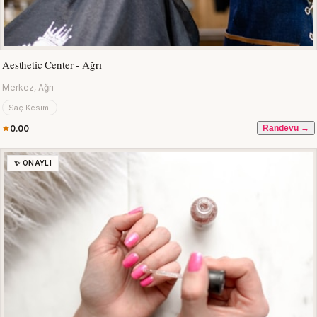
Aesthetic Center - Ağrı
Merkez, Ağrı
Saç Kesimi
0.00
Randevu →
✨ ONAYLI