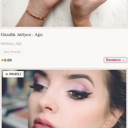
Güzellik Atölyesi - Ağrı
Merkez, Ağrı
Saç Kesimi
0.00
Randevu →
✨ ONAYLI