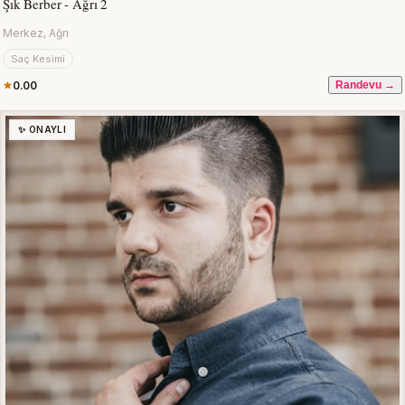
Şık Berber - Ağrı 2
Merkez, Ağrı
Saç Kesimi
0.00
Randevu →
✨ ONAYLI