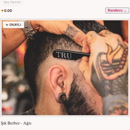
Saç Kesimi
0.00
Randevu →
✨ ONAYLI
Şık Berber - Ağrı