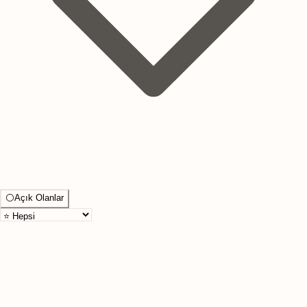
⚪
Açık Olanlar