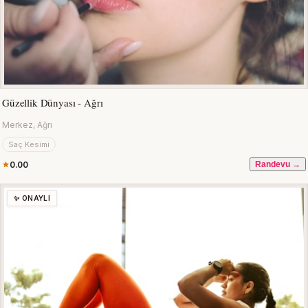
Güzellik Dünyası - Ağrı
Merkez, Ağrı
Saç Kesimi
0.00
Randevu →
✨ ONAYLI