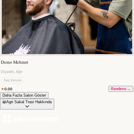
Demo Mehmet
Diyadin, Ağrı
Saç Kesimi
0.00
Randevu →
Daha Fazla Salon Göster
📖
Agri Sakal Trasi Hakkında