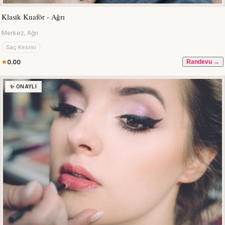
Klasik Kuaför - Ağrı
Merkez, Ağrı
Saç Kesimi
0.00
Randevu →
✨ ONAYLI