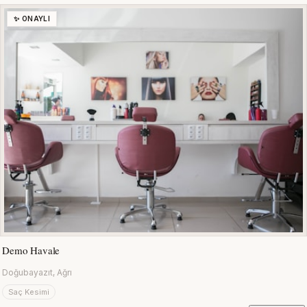
✨ ONAYLI
Demo Havale
Doğubayazıt, Ağrı
Saç Kesimi