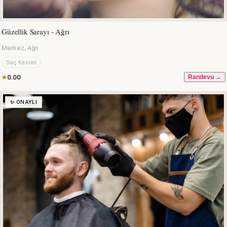
Güzellik Sarayı - Ağrı
Merkez, Ağrı
Saç Kesimi
0.00
Randevu →
✨ ONAYLI