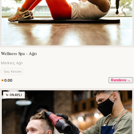
Wellness Spa - Ağrı
Merkez, Ağrı
Saç Kesimi
0.00
Randevu →
✨ ONAYLI