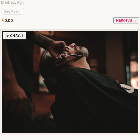
Merkez, Ağrı
Saç Kesimi
0.00
Randevu →
✨ ONAYLI