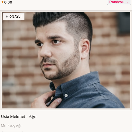
0.00
Randevu →
✨ ONAYLI
Usta Mehmet - Ağrı
Merkez, Ağrı