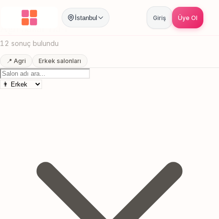
Anasayfa
/
Agri
/
Sakal Trasi
İstanbul
Giriş
Üye Ol
Agri Sakal Trasi
Canlı sonuçlar
Online randevu
12 sonuç bulundu
📍 Agri
Erkek salonları