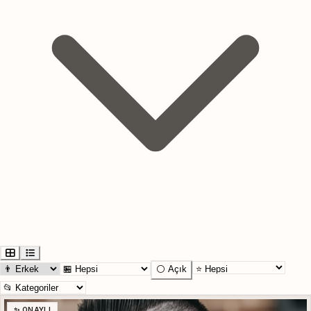
⚪ Açık
✨ ONAYLI