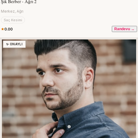
Şık Berber - Ağrı 2
Merkez, Ağrı
Saç Kesimi
0.00
Randevu →
✨ ONAYLI