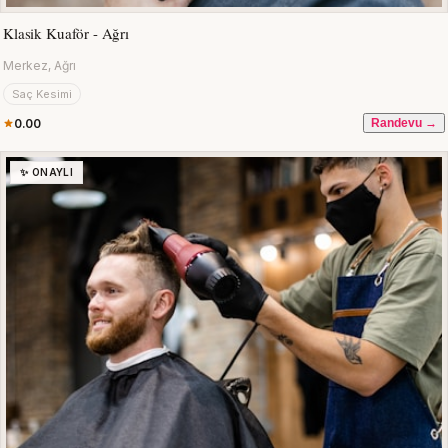
Klasik Kuaför - Ağrı
Merkez, Ağrı
Saç Kesimi
0.00
Randevu →
✨ ONAYLI