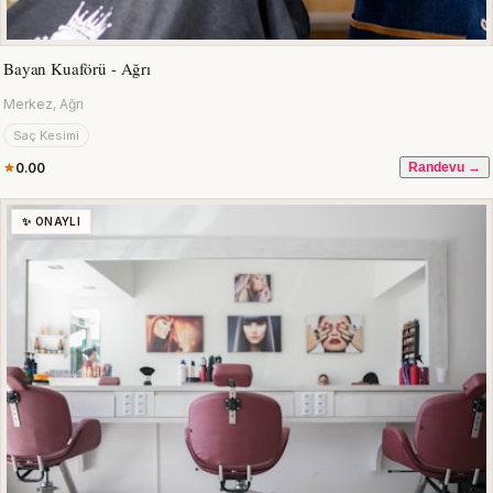
Bayan Kuaförü - Ağrı
Merkez, Ağrı
Saç Kesimi
0.00
Randevu →
✨ ONAYLI