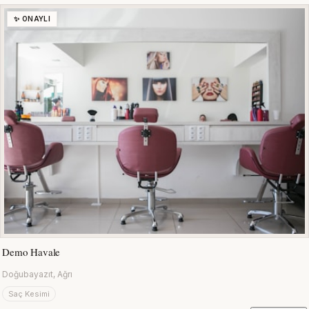
✨ ONAYLI
Demo Havale
Doğubayazıt, Ağrı
Saç Kesimi