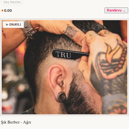
Saç Kesimi
0.00
Randevu →
✨ ONAYLI
Şık Berber - Ağrı