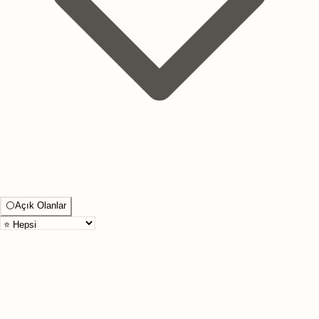
⚪
Açık Olanlar