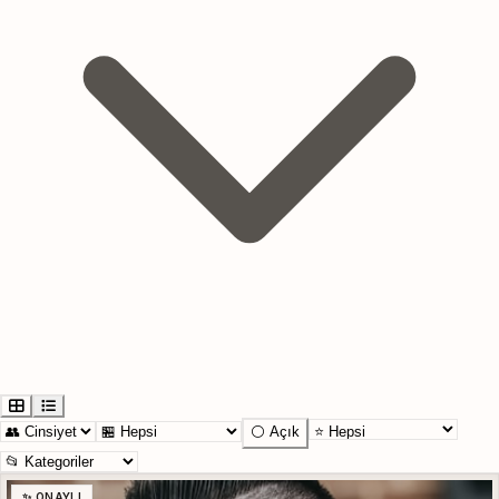
⚪ Açık
✨ ONAYLI