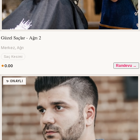
Güzel Saçlar - Ağrı 2
Merkez, Ağrı
Saç Kesimi
0.00
Randevu →
✨ ONAYLI