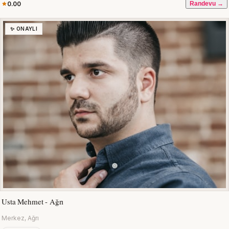
0.00
Randevu →
✨ ONAYLI
Usta Mehmet - Ağrı
Merkez, Ağrı