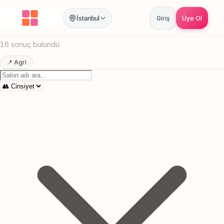
Anasayfa
/
Agri
/
Pet Kuaforu
İstanbul
Giriş
Üye Ol
Agri Pet Kuaforu
Canlı sonuçlar
Online randevu
16 sonuç bulundu
📍 Agri