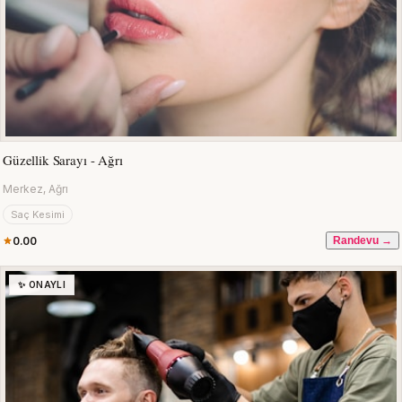
Güzellik Sarayı - Ağrı
Merkez, Ağrı
Saç Kesimi
0.00
Randevu →
✨ ONAYLI