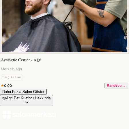
Aesthetic Center - Ağrı
Merkez, Ağrı
Saç Kesimi
0.00
Randevu →
Daha Fazla Salon Göster
📖
Agri Pet Kuaforu Hakkında