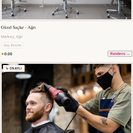
Güzel Saçlar - Ağrı
Merkez, Ağrı
Saç Kesimi
0.00
Randevu →
✨ ONAYLI