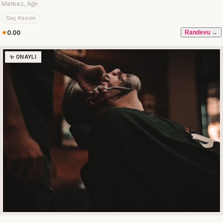
Merkez, Ağrı
Saç Kesimi
0.00
Randevu →
✨ ONAYLI