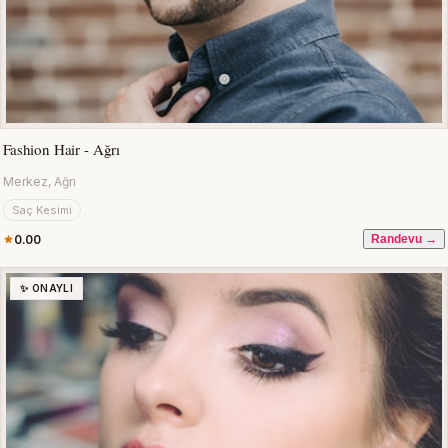
Fashion Hair - Ağrı
Merkez, Ağrı
Saç Kesimi
0.00
Randevu →
✨ ONAYLI