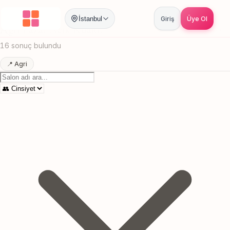
Anasayfa
/
Agri
/
Pazar Acik Kuafor
İstanbul
Giriş
Üye Ol
Agri Pazar Acik Kuafor
Canlı sonuçlar
Online randevu
16 sonuç bulundu
📍 Agri