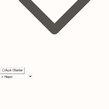
⚪
Açık Olanlar