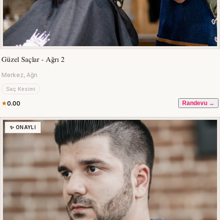
Güzel Saçlar - Ağrı 2
Merkez, Ağrı
Saç Kesimi
0.00
Randevu →
✨ ONAYLI