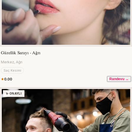
Güzellik Sarayı - Ağrı
Merkez, Ağrı
Saç Kesimi
0.00
Randevu →
✨ ONAYLI