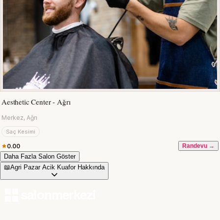
Aesthetic Center - Ağrı
Merkez, Ağrı
Saç Kesimi
0.00
Randevu →
Daha Fazla Salon Göster
📖
Agri Pazar Acik Kuafor Hakkında