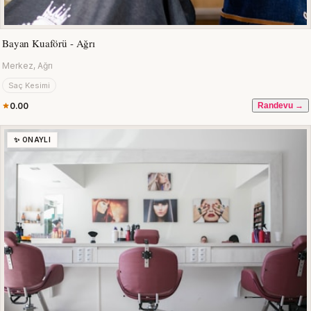
Bayan Kuaförü - Ağrı
Merkez, Ağrı
Saç Kesimi
0.00
Randevu →
✨ ONAYLI