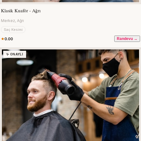
Klasik Kuaför - Ağrı
Merkez, Ağrı
Saç Kesimi
0.00
Randevu →
✨ ONAYLI