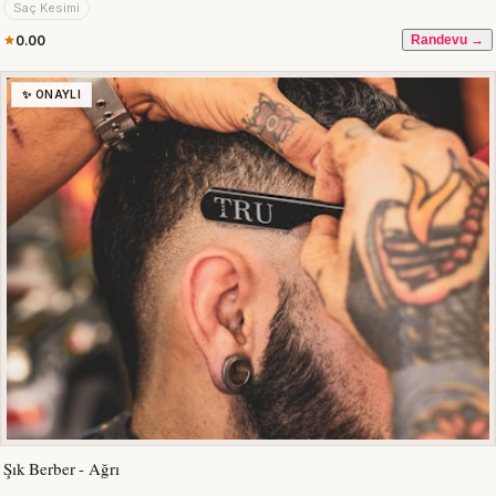
Saç Kesimi
0.00
Randevu →
✨ ONAYLI
Şık Berber - Ağrı