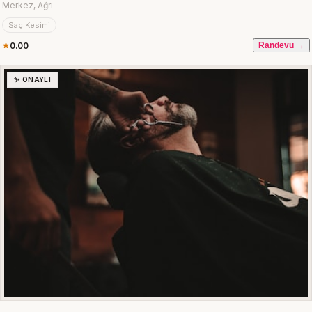
Merkez, Ağrı
Saç Kesimi
0.00
Randevu →
✨ ONAYLI