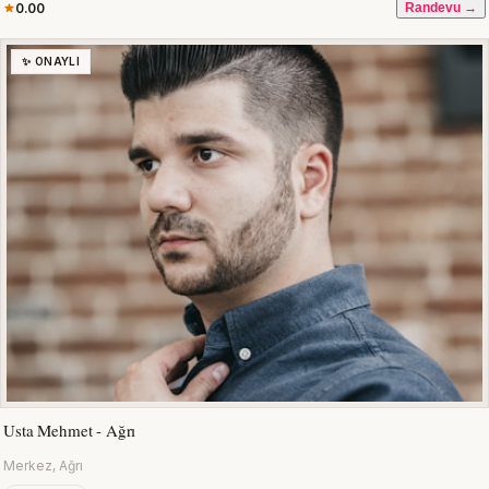
0.00
Randevu →
✨ ONAYLI
Usta Mehmet - Ağrı
Merkez, Ağrı