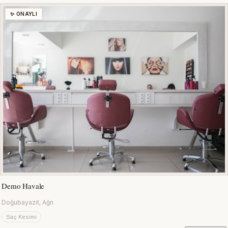
✨ ONAYLI
Demo Havale
Doğubayazıt, Ağrı
Saç Kesimi