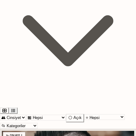
⚪ Açık
✨ ONAYLI