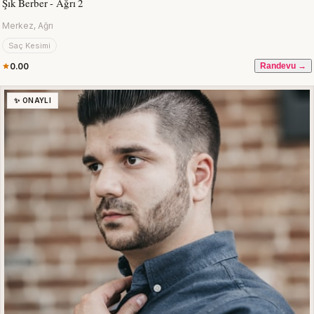
Şık Berber - Ağrı 2
Merkez, Ağrı
Saç Kesimi
0.00
Randevu →
✨ ONAYLI