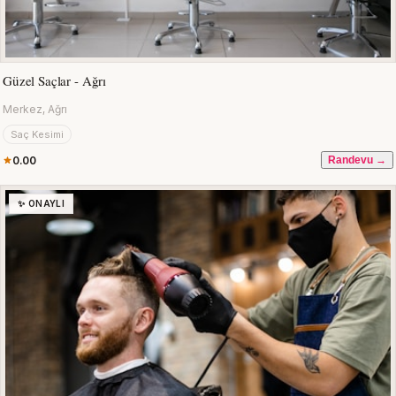
Güzel Saçlar - Ağrı
Merkez, Ağrı
Saç Kesimi
0.00
Randevu →
✨ ONAYLI