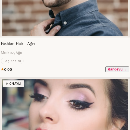
Fashion Hair - Ağrı
Merkez, Ağrı
Saç Kesimi
0.00
Randevu →
✨ ONAYLI