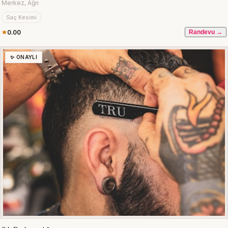
Merkez, Ağrı
Saç Kesimi
0.00
Randevu →
✨ ONAYLI