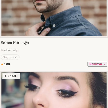
Fashion Hair - Ağrı
Merkez, Ağrı
Saç Kesimi
0.00
Randevu →
✨ ONAYLI