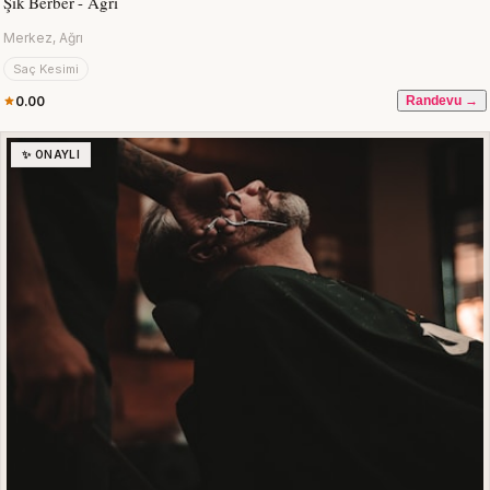
Şık Berber - Ağrı
Merkez, Ağrı
Saç Kesimi
0.00
Randevu →
✨ ONAYLI