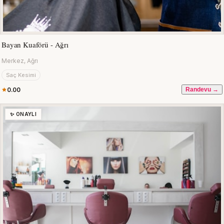
Bayan Kuaförü - Ağrı
Merkez, Ağrı
Saç Kesimi
0.00
Randevu →
✨ ONAYLI