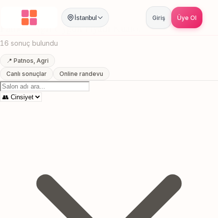
Anasayfa
/
Agri
/
Patnos
/
Uygun Fiyatli Kuafor
İstanbul
Giriş
Üye Ol
Patnos, Agri Uygun Fiyatli Kuafor
16 sonuç bulundu
📍 Patnos, Agri
Canlı sonuçlar
Online randevu