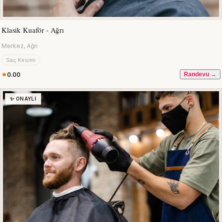
Klasik Kuaför - Ağrı
Merkez, Ağrı
Saç Kesimi
0.00
Randevu →
✨ ONAYLI