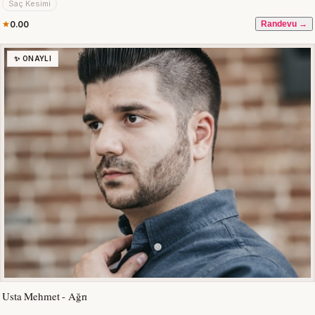
Saç Kesimi
0.00
Randevu →
✨ ONAYLI
Usta Mehmet - Ağrı