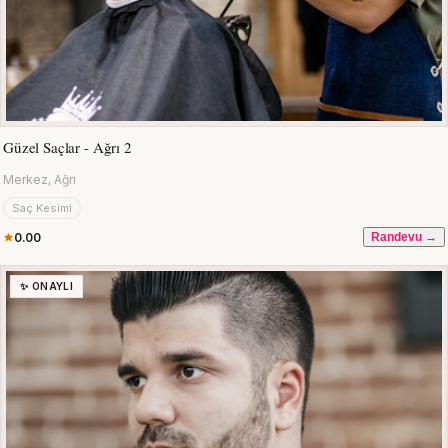
Güzel Saçlar - Ağrı 2
Merkez, Ağrı
Saç Kesimi
0.00
Randevu →
✨ ONAYLI