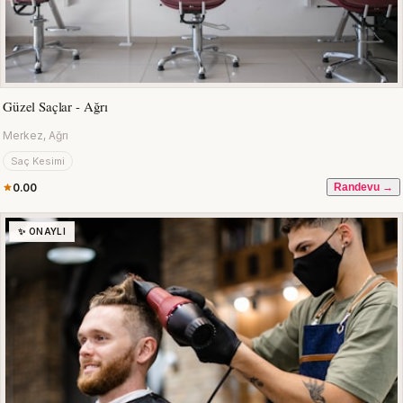
Güzel Saçlar - Ağrı
Merkez, Ağrı
Saç Kesimi
0.00
Randevu →
✨ ONAYLI