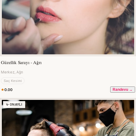
Güzellik Sarayı - Ağrı
Merkez, Ağrı
Saç Kesimi
0.00
Randevu →
✨ ONAYLI