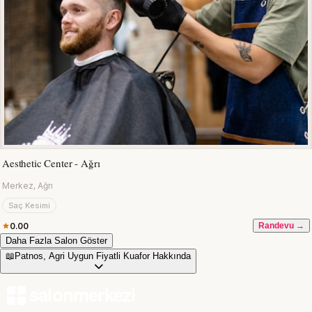
Aesthetic Center - Ağrı
Merkez, Ağrı
Saç Kesimi
0.00
Randevu →
Daha Fazla Salon Göster
📖
Patnos, Agri Uygun Fiyatli Kuafor Hakkında