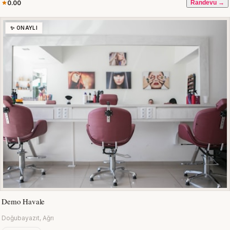
0.00
Randevu →
✨ ONAYLI
Demo Havale
Doğubayazıt, Ağrı