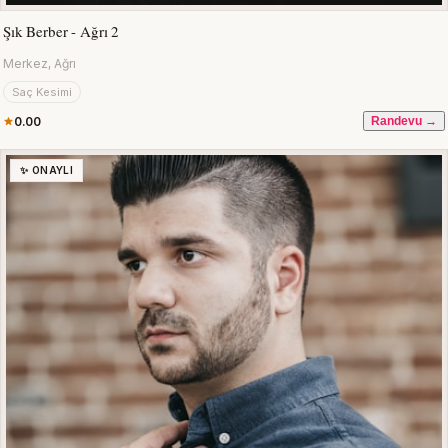
Şık Berber - Ağrı 2
Merkez, Ağrı
Saç Kesimi
0.00
Randevu →
✨ ONAYLI