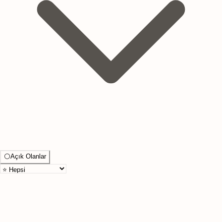
⚪
Açık Olanlar