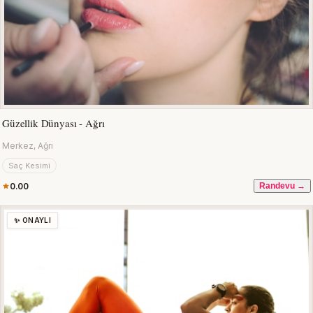
Güzellik Dünyası - Ağrı
Merkez, Ağrı
Saç Kesimi
0.00
Randevu →
✨ ONAYLI