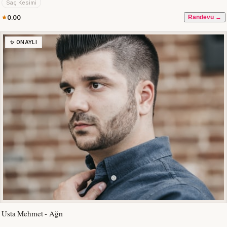
Saç Kesimi
0.00
Randevu →
✨ ONAYLI
Usta Mehmet - Ağrı