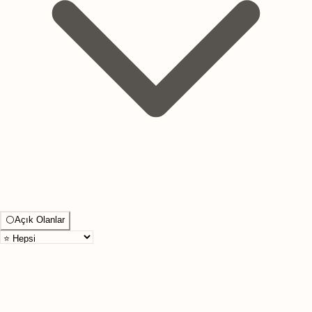
⚪
Açık Olanlar