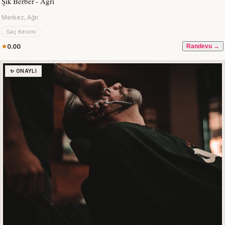
Şık Berber - Ağrı
Merkez, Ağrı
Saç Kesimi
0.00
Randevu →
✨ ONAYLI