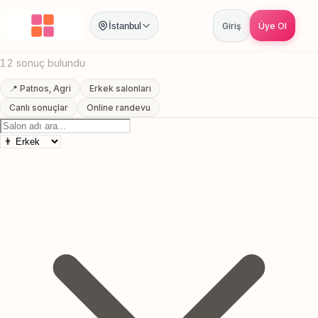
Anasayfa
/
Agri
/
Patnos
/
Sakal Sekillendirme
İstanbul
Giriş
Üye Ol
Patnos, Agri Sakal Sekillendirme
12 sonuç bulundu
📍 Patnos, Agri
Erkek salonları
Canlı sonuçlar
Online randevu