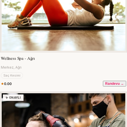
Wellness Spa - Ağrı
Merkez, Ağrı
Saç Kesimi
0.00
Randevu →
✨ ONAYLI