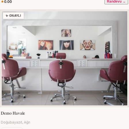
0.00
Randevu →
✨ ONAYLI
Demo Havale
Doğubayazıt, Ağrı