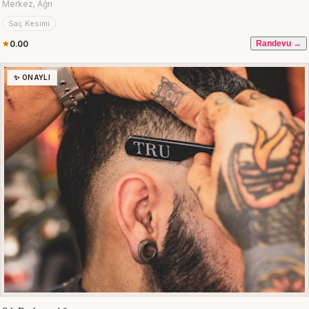
Merkez, Ağrı
Saç Kesimi
0.00
Randevu →
✨ ONAYLI