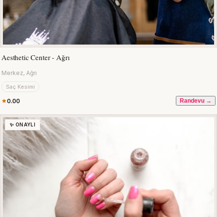
Aesthetic Center - Ağrı
Merkez, Ağrı
Saç Kesimi
0.00
Randevu →
✨ ONAYLI