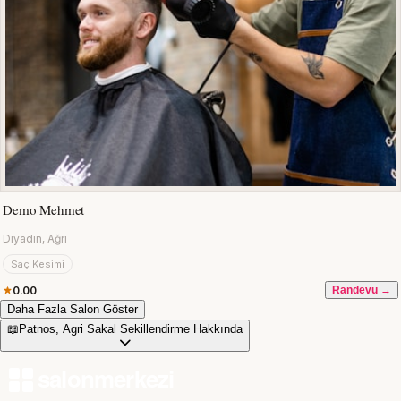
Demo Mehmet
Diyadin, Ağrı
Saç Kesimi
0.00
Randevu →
Daha Fazla Salon Göster
📖
Patnos, Agri Sakal Sekillendirme Hakkında