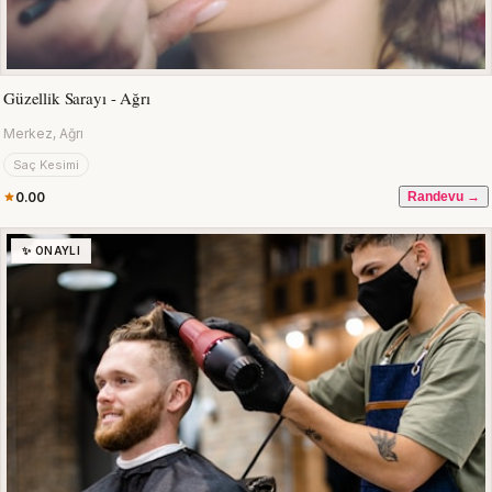
Güzellik Sarayı - Ağrı
Merkez, Ağrı
Saç Kesimi
0.00
Randevu →
✨ ONAYLI