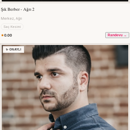
Şık Berber - Ağrı 2
Merkez, Ağrı
Saç Kesimi
0.00
Randevu →
✨ ONAYLI