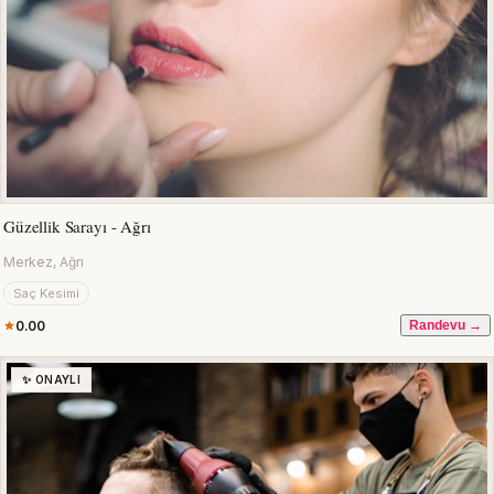
Güzellik Sarayı - Ağrı
Merkez, Ağrı
Saç Kesimi
0.00
Randevu →
✨ ONAYLI