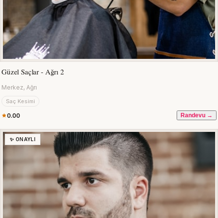
Güzel Saçlar - Ağrı 2
Merkez, Ağrı
Saç Kesimi
0.00
Randevu →
✨ ONAYLI