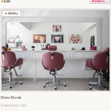
0.00
Randevu →
✨ ONAYLI
Demo Havale
Doğubayazıt, Ağrı