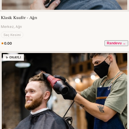
Klasik Kuaför - Ağrı
Merkez, Ağrı
Saç Kesimi
0.00
Randevu →
✨ ONAYLI