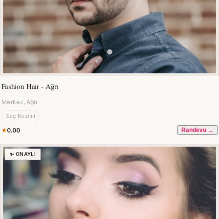
Fashion Hair - Ağrı
Merkez, Ağrı
Saç Kesimi
0.00
Randevu →
✨ ONAYLI