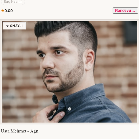
Saç Kesimi
0.00
Randevu →
✨ ONAYLI
Usta Mehmet - Ağrı