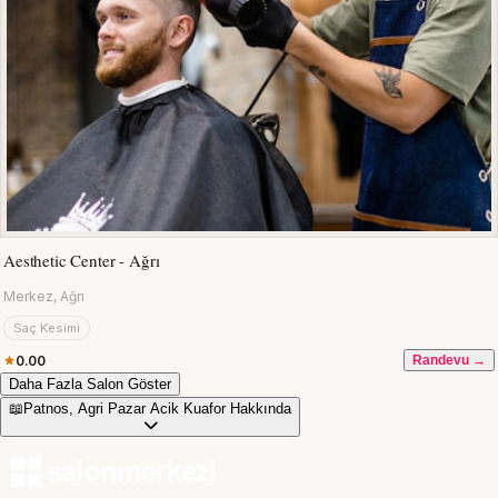
Aesthetic Center - Ağrı
Merkez, Ağrı
Saç Kesimi
0.00
Randevu →
Daha Fazla Salon Göster
📖
Patnos, Agri Pazar Acik Kuafor Hakkında