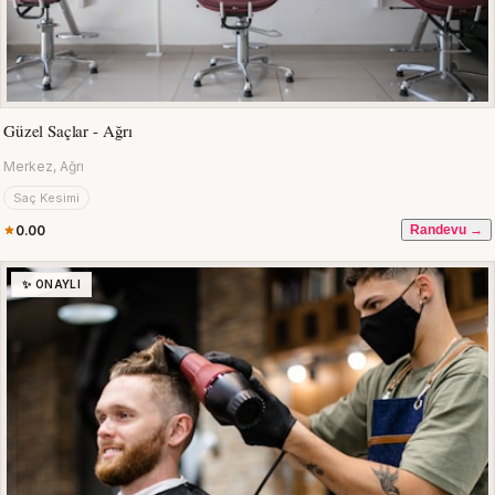
Güzel Saçlar - Ağrı
Merkez, Ağrı
Saç Kesimi
0.00
Randevu →
✨ ONAYLI