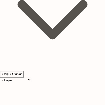
⚪
Açık Olanlar