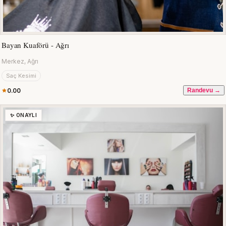
Bayan Kuaförü - Ağrı
Merkez, Ağrı
Saç Kesimi
0.00
Randevu →
✨ ONAYLI