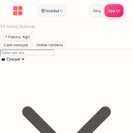
Anasayfa
/
Agri
/
Patnos
/
Pazar Acik Kuafor
İstanbul
Giriş
Üye Ol
Patnos, Agri Pazar Acik Kuafor
16 sonuç bulundu
📍 Patnos, Agri
Canlı sonuçlar
Online randevu