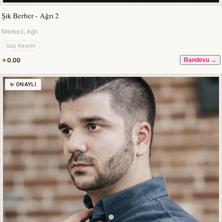
Şık Berber - Ağrı 2
Merkez, Ağrı
Saç Kesimi
0.00
Randevu →
✨ ONAYLI