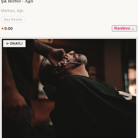
Şık Berber - Ağrı
Merkez, Ağrı
Saç Kesimi
0.00
Randevu →
✨ ONAYLI