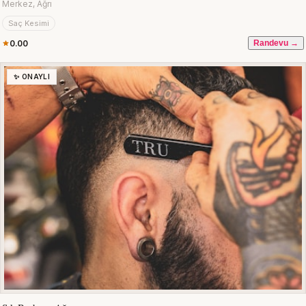
Merkez, Ağrı
Saç Kesimi
0.00
Randevu →
✨ ONAYLI