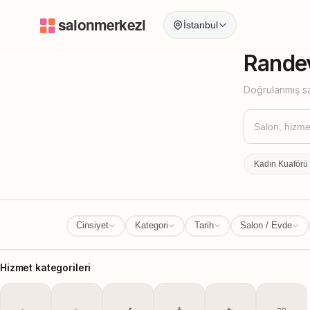
İstanbul
İstanbul
İl Değ
Randev
Doğrulanmış sa
Kadın Kuaförü
Cinsiyet
Kategori
Tarih
Salon / Evde
Hizmet kategorileri