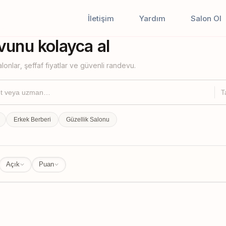
İletişim
Yardım
Salon Ol
iştir
unu kolayca al
lonlar, şeffaf fiyatlar ve güvenli randevu.
T
Erkek Berberi
Güzellik Salonu
Açık
Puan