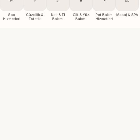
✂️
✨
💅
🧴
🐾
💆‍♀️
Saç
Güzellik &
Nail & El
Cilt & Yüz
Pet Bakım
Masaj & SPA
Hizmetleri
Estetik
Bakımı
Bakımı
Hizmetleri