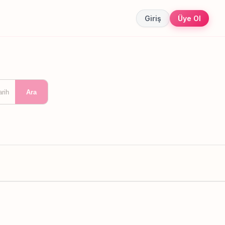
Giriş
Üye Ol
arih
Ara