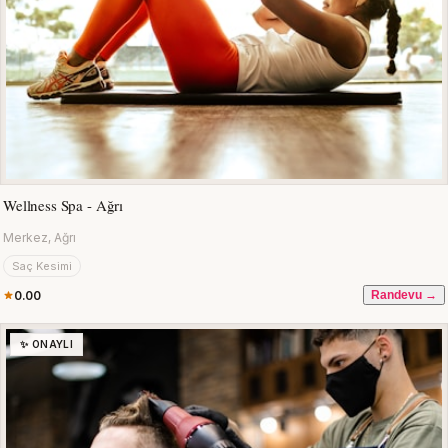
Wellness Spa - Ağrı
Merkez, Ağrı
Saç Kesimi
0.00
Randevu →
✨ ONAYLI