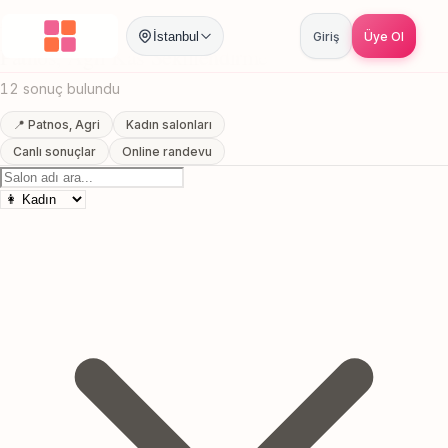
Anasayfa
/
Agri
/
Patnos
/
Kas Sekillendirme
İstanbul
Giriş
Üye Ol
Patnos, Agri Kas Sekillendirme
12 sonuç bulundu
📍 Patnos, Agri
Kadın salonları
Canlı sonuçlar
Online randevu