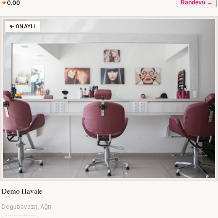
0.00
Randevu →
✨ ONAYLI
Demo Havale
Doğubayazıt, Ağrı