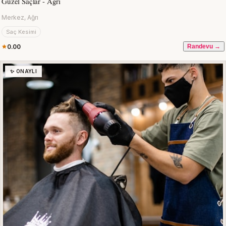
Güzel Saçlar - Ağrı
Merkez, Ağrı
Saç Kesimi
0.00
Randevu →
✨ ONAYLI