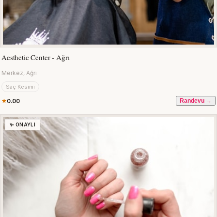
Aesthetic Center - Ağrı
Merkez, Ağrı
Saç Kesimi
0.00
Randevu →
✨ ONAYLI