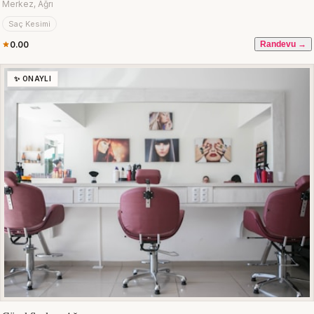
Merkez, Ağrı
Saç Kesimi
0.00
Randevu →
✨ ONAYLI