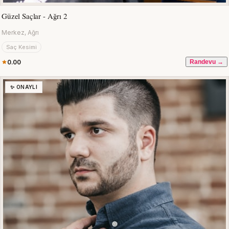
Güzel Saçlar - Ağrı 2
Merkez, Ağrı
Saç Kesimi
0.00
Randevu →
✨ ONAYLI