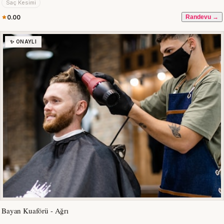
Saç Kesimi
0.00
Randevu →
✨ ONAYLI
Bayan Kuaförü - Ağrı