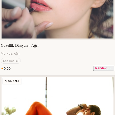
Güzellik Dünyası - Ağrı
Merkez, Ağrı
Saç Kesimi
0.00
Randevu →
✨ ONAYLI