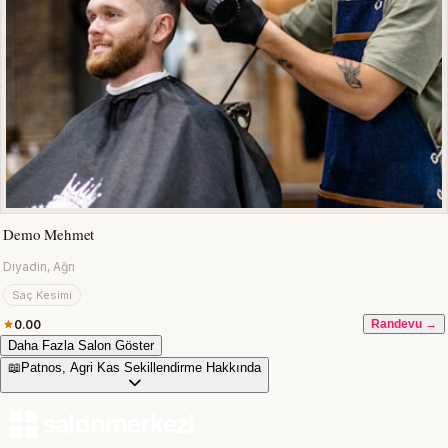
Demo Mehmet
Diyadin, Ağrı
Saç Kesimi
0.00
Randevu →
Daha Fazla Salon Göster
📖
Patnos, Agri Kas Sekillendirme Hakkında