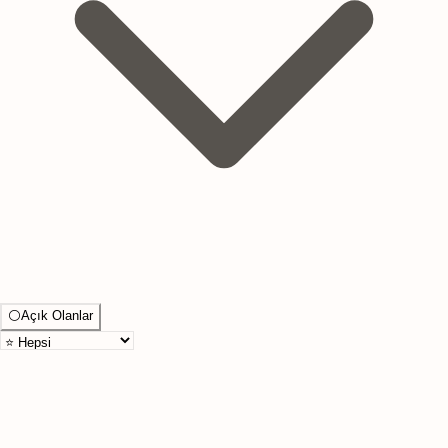
⚪
Açık Olanlar