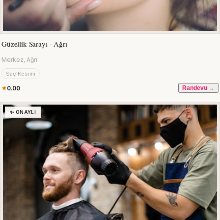
Güzellik Sarayı - Ağrı
Merkez, Ağrı
Saç Kesimi
0.00
Randevu →
✨ ONAYLI