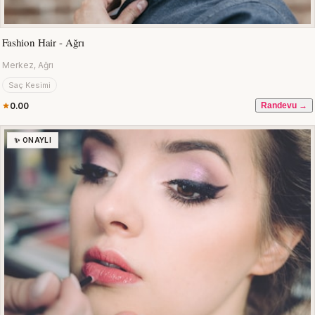
Fashion Hair - Ağrı
Merkez, Ağrı
Saç Kesimi
0.00
Randevu →
✨ ONAYLI