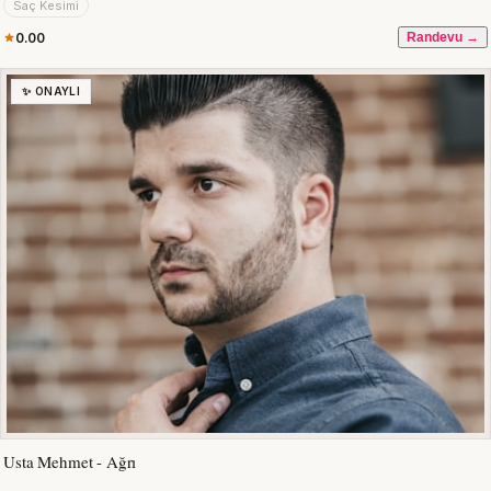
Saç Kesimi
0.00
Randevu →
✨ ONAYLI
Usta Mehmet - Ağrı