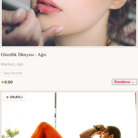
Güzellik Dünyası - Ağrı
Merkez, Ağrı
Saç Kesimi
0.00
Randevu →
✨ ONAYLI