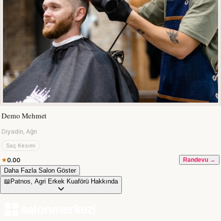
Demo Mehmet
Diyadin, Ağrı
Saç Kesimi
0.00
Randevu →
Daha Fazla Salon Göster
📖
Patnos, Agri Erkek Kuaförü Hakkında