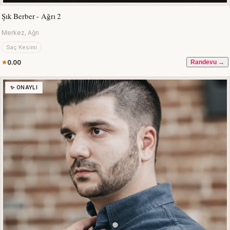
Şık Berber - Ağrı 2
Merkez, Ağrı
Saç Kesimi
0.00
Randevu →
✨ ONAYLI