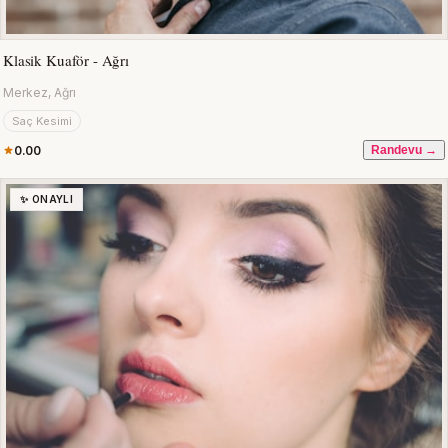
Klasik Kuaför - Ağrı
Merkez, Ağrı
Saç Kesimi
0.00
Randevu →
✨ ONAYLI