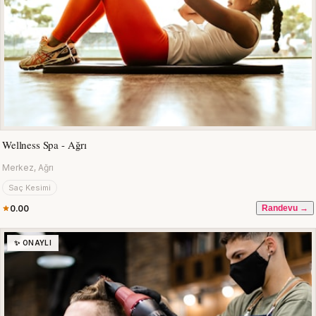
Wellness Spa - Ağrı
Merkez, Ağrı
Saç Kesimi
0.00
Randevu →
✨ ONAYLI