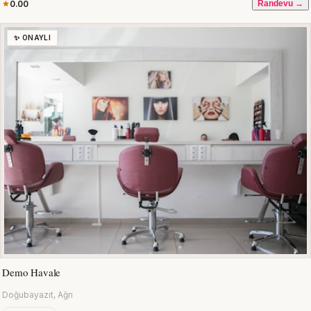
0.00
Randevu →
✨ ONAYLI
Demo Havale
Doğubayazıt, Ağrı