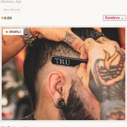
Merkez, Ağrı
Saç Kesimi
0.00
Randevu →
✨ ONAYLI