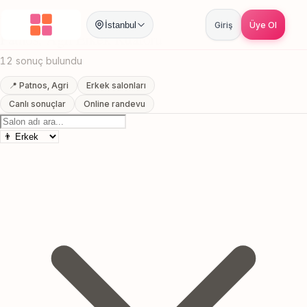
Anasayfa
/
Agri
/
Patnos
/
Erkek Kuaförü
İstanbul
Giriş
Üye Ol
Patnos, Agri Erkek Kuaförü
12 sonuç bulundu
📍 Patnos, Agri
Erkek salonları
Canlı sonuçlar
Online randevu