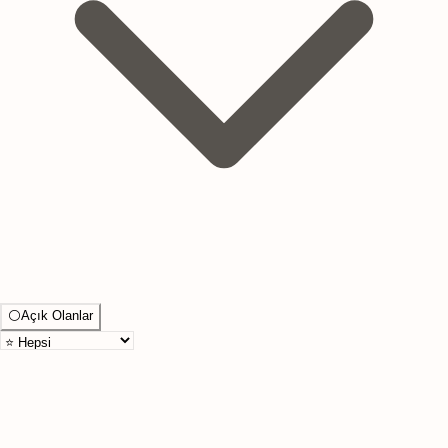
⚪
Açık Olanlar