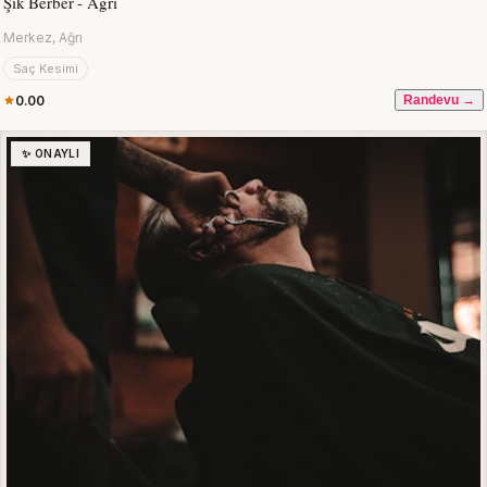
Şık Berber - Ağrı
Merkez, Ağrı
Saç Kesimi
0.00
Randevu →
✨ ONAYLI