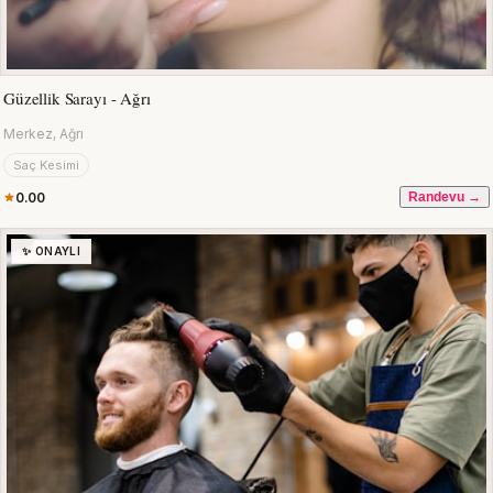
Güzellik Sarayı - Ağrı
Merkez, Ağrı
Saç Kesimi
0.00
Randevu →
✨ ONAYLI