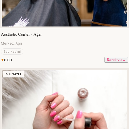
Aesthetic Center - Ağrı
Merkez, Ağrı
Saç Kesimi
0.00
Randevu →
✨ ONAYLI