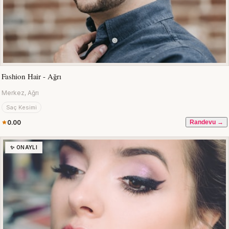
Fashion Hair - Ağrı
Merkez, Ağrı
Saç Kesimi
0.00
Randevu →
✨ ONAYLI