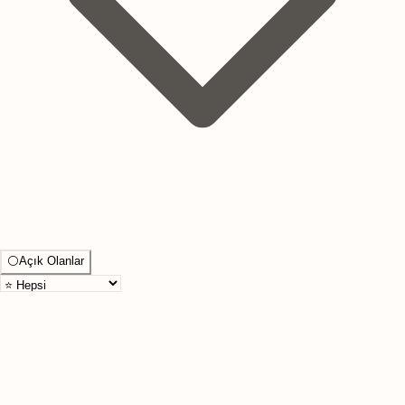
⚪
Açık Olanlar