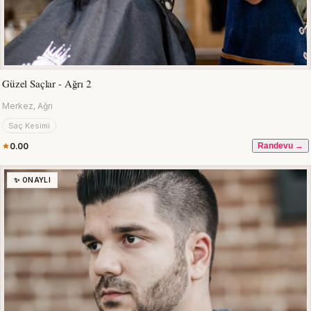
Güzel Saçlar - Ağrı 2
Merkez, Ağrı
Saç Kesimi
0.00
Randevu →
✨ ONAYLI