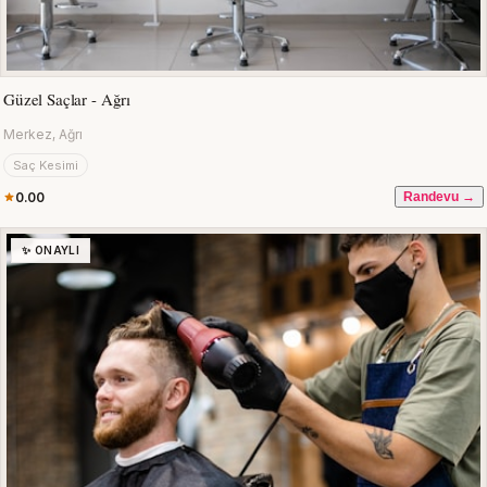
Güzel Saçlar - Ağrı
Merkez, Ağrı
Saç Kesimi
0.00
Randevu →
✨ ONAYLI