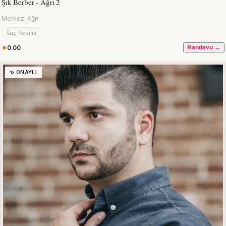
Şık Berber - Ağrı 2
Merkez, Ağrı
Saç Kesimi
0.00
Randevu →
✨ ONAYLI