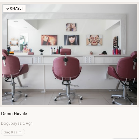
✨ ONAYLI
Demo Havale
Doğubayazıt, Ağrı
Saç Kesimi