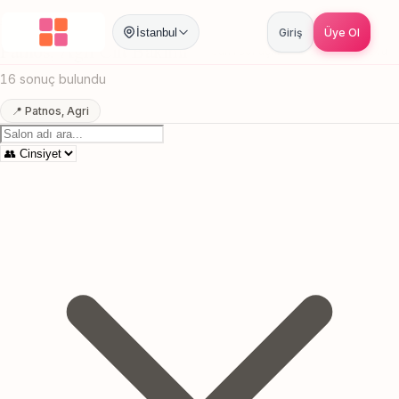
Anasayfa
/
Agri
/
Patnos
/
Cilt Bakımı
İstanbul
Giriş
Üye Ol
Patnos, Agri Cilt Bakımı
Canlı sonuçlar
Online randevu
16 sonuç bulundu
📍 Patnos, Agri