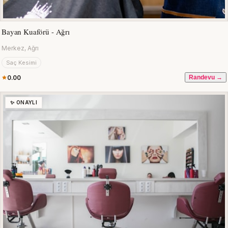
Bayan Kuaförü - Ağrı
Merkez, Ağrı
Saç Kesimi
0.00
Randevu →
✨ ONAYLI