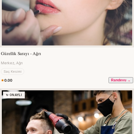
Güzellik Sarayı - Ağrı
Merkez, Ağrı
Saç Kesimi
0.00
Randevu →
✨ ONAYLI