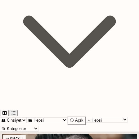
⚪ Açık
✨ ONAYLI