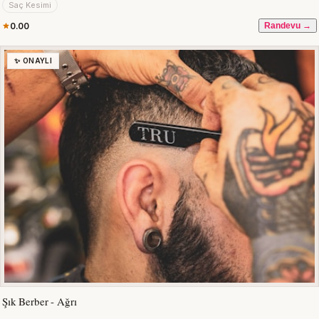
Saç Kesimi
0.00
Randevu →
✨ ONAYLI
Şık Berber - Ağrı