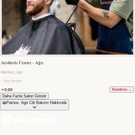
Aesthetic Center - Ağrı
Merkez, Ağrı
Saç Kesimi
0.00
Randevu →
Daha Fazla Salon Göster
📖
Patnos, Agri Cilt Bakımı Hakkında