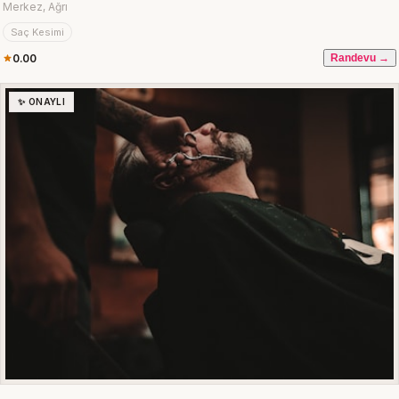
Merkez, Ağrı
Saç Kesimi
0.00
Randevu →
✨ ONAYLI