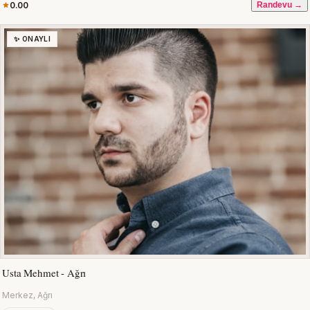
0.00
Randevu →
✨ ONAYLI
Usta Mehmet - Ağrı
Merkez, Ağrı