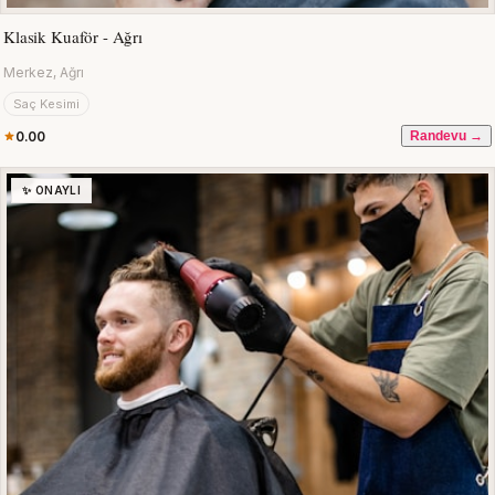
Klasik Kuaför - Ağrı
Merkez, Ağrı
Saç Kesimi
0.00
Randevu →
✨ ONAYLI