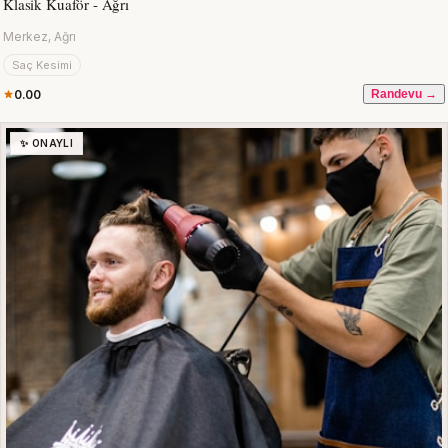
Klasik Kuaför - Ağrı
Merkez, Ağrı
Saç Kesimi
0.00
Randevu →
✨ ONAYLI