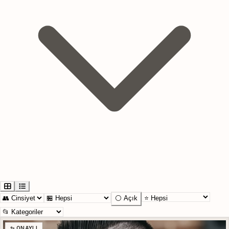
⚪ Açık
✨ ONAYLI