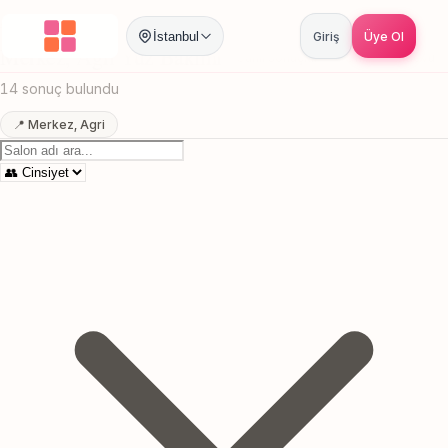
Anasayfa
/
Agri
/
Merkez
/
Yuz Bakimi
İstanbul
Giriş
Üye Ol
Merkez, Agri Yuz Bakimi
Canlı sonuçlar
Online randevu
14 sonuç bulundu
📍 Merkez, Agri