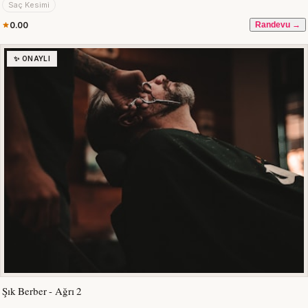
Saç Kesimi
0.00
Randevu →
✨ ONAYLI
Şık Berber - Ağrı 2