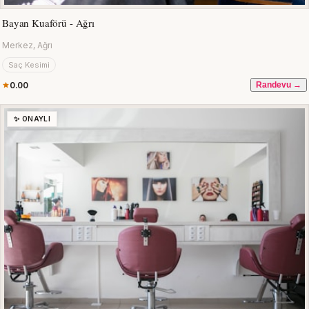
Bayan Kuaförü - Ağrı
Merkez, Ağrı
Saç Kesimi
0.00
Randevu →
✨ ONAYLI