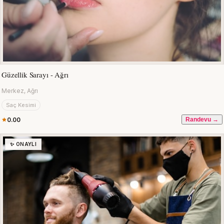
Güzellik Sarayı - Ağrı
Merkez, Ağrı
Saç Kesimi
0.00
Randevu →
✨ ONAYLI