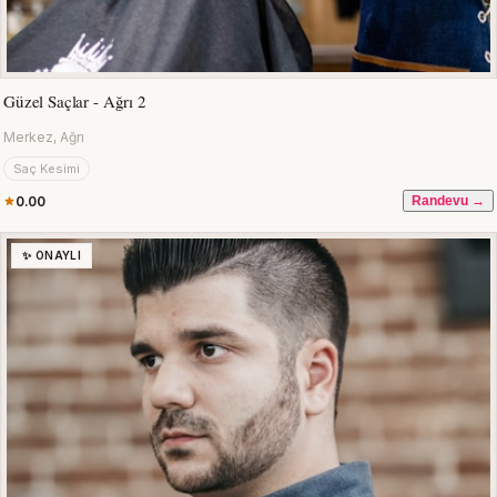
Güzel Saçlar - Ağrı 2
Merkez, Ağrı
Saç Kesimi
0.00
Randevu →
✨ ONAYLI