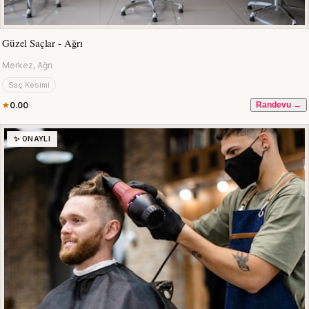
Güzel Saçlar - Ağrı
Merkez, Ağrı
Saç Kesimi
0.00
Randevu →
✨ ONAYLI