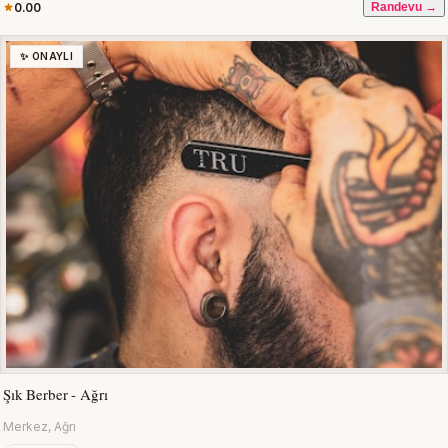
0.00
Randevu →
✨ ONAYLI
Şık Berber - Ağrı
Merkez, Ağrı