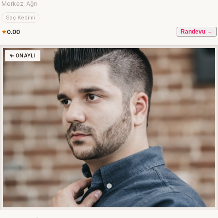
Merkez, Ağrı
Saç Kesimi
0.00
Randevu →
✨ ONAYLI