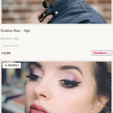
Fashion Hair - Ağrı
Merkez, Ağrı
Saç Kesimi
0.00
Randevu →
✨ ONAYLI