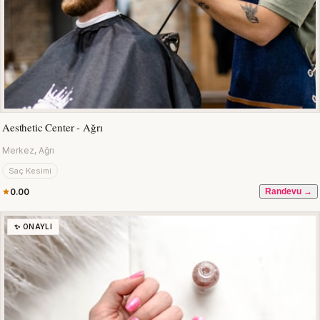
Aesthetic Center - Ağrı
Merkez, Ağrı
Saç Kesimi
0.00
Randevu →
✨ ONAYLI