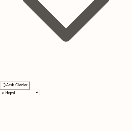
⚪
Açık Olanlar