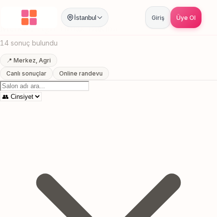
Anasayfa
/
Agri
/
Merkez
/
Tirnak Bakimi
İstanbul
Giriş
Üye Ol
Merkez, Agri Tirnak Bakimi
14 sonuç bulundu
📍 Merkez, Agri
Canlı sonuçlar
Online randevu