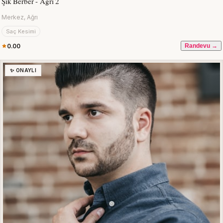
Şık Berber - Ağrı 2
Merkez, Ağrı
Saç Kesimi
0.00
Randevu →
✨ ONAYLI