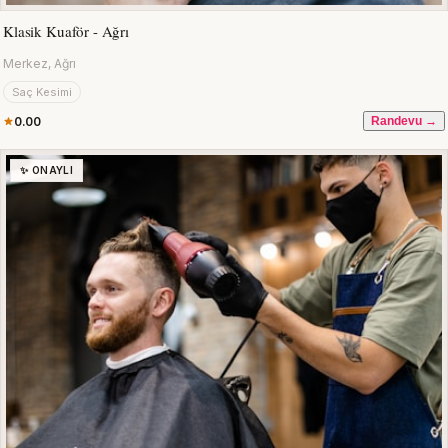
Klasik Kuaför - Ağrı
Merkez, Ağrı
Saç Kesimi
0.00
Randevu →
✨ ONAYLI