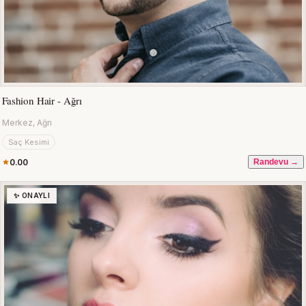
Fashion Hair - Ağrı
Merkez, Ağrı
Saç Kesimi
0.00
Randevu →
✨ ONAYLI