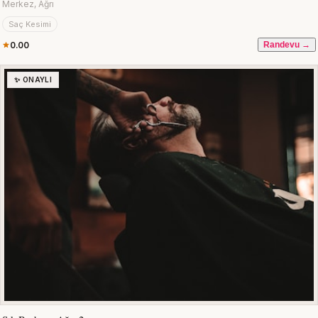
Merkez, Ağrı
Saç Kesimi
0.00
Randevu →
✨ ONAYLI