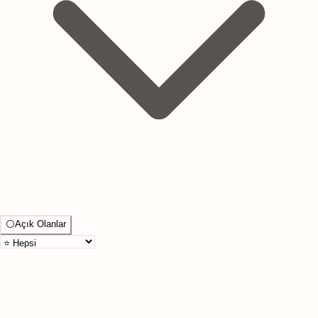
⚪
Açık Olanlar