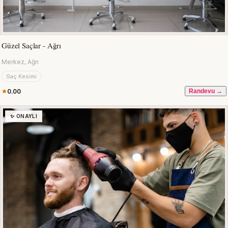
Güzel Saçlar - Ağrı
Merkez, Ağrı
Saç Kesimi
0.00
Randevu →
✨ ONAYLI