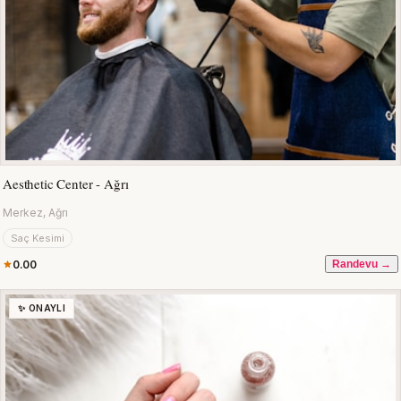
Aesthetic Center - Ağrı
Merkez, Ağrı
Saç Kesimi
0.00
Randevu →
✨ ONAYLI