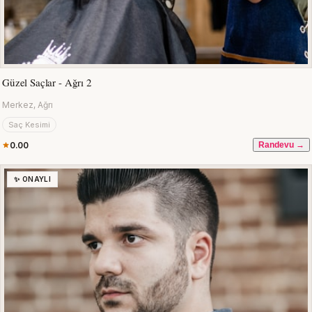
Güzel Saçlar - Ağrı 2
Merkez, Ağrı
Saç Kesimi
0.00
Randevu →
✨ ONAYLI