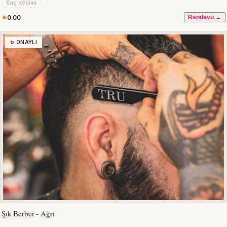
Saç Kesimi
0.00
Randevu →
✨ ONAYLI
Şık Berber - Ağrı