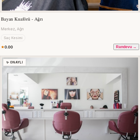
Bayan Kuaförü - Ağrı
Merkez, Ağrı
Saç Kesimi
0.00
Randevu →
✨ ONAYLI