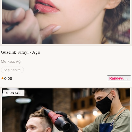
Güzellik Sarayı - Ağrı
Merkez, Ağrı
Saç Kesimi
0.00
Randevu →
✨ ONAYLI