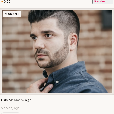
0.00
Randevu →
✨ ONAYLI
Usta Mehmet - Ağrı
Merkez, Ağrı