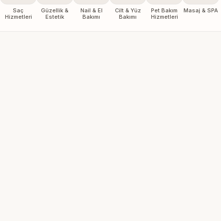
Saç
Güzellik &
Nail & El
Cilt & Yüz
Pet Bakım
Masaj & SPA
Hizmetleri
Estetik
Bakımı
Bakımı
Hizmetleri