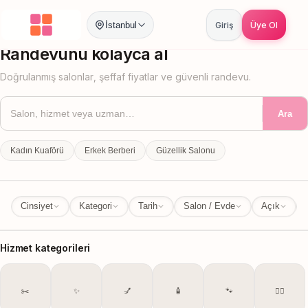
İstanbul
Giriş
Üye Ol
İstanbul
İl Değiştir
Randevunu kolayca al
Doğrulanmış salonlar, şeffaf fiyatlar ve güvenli randevu.
Ara
Kadın Kuaförü
Erkek Berberi
Güzellik Salonu
Cinsiyet
Kategori
Tarih
Salon / Evde
Açık
Hizmet kategorileri
✂️
✨
💅
🧴
🐾
💆‍♀️