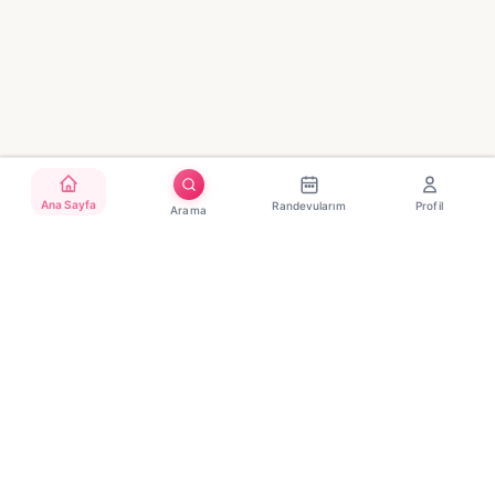
Ana Sayfa
Randevularım
Profil
Arama
Türkiye'nin güvenilir güzellik randevu platformu. Binlerce
salon, tek tıkla randevu.