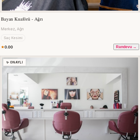
Bayan Kuaförü - Ağrı
Merkez, Ağrı
Saç Kesimi
0.00
Randevu →
✨ ONAYLI