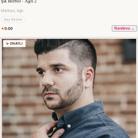
Şık Berber - Ağrı 2
Merkez, Ağrı
Saç Kesimi
0.00
Randevu →
✨ ONAYLI