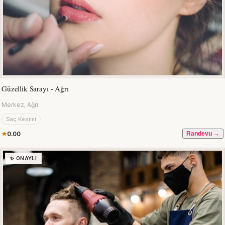
Güzellik Sarayı - Ağrı
Merkez, Ağrı
Saç Kesimi
0.00
Randevu →
✨ ONAYLI