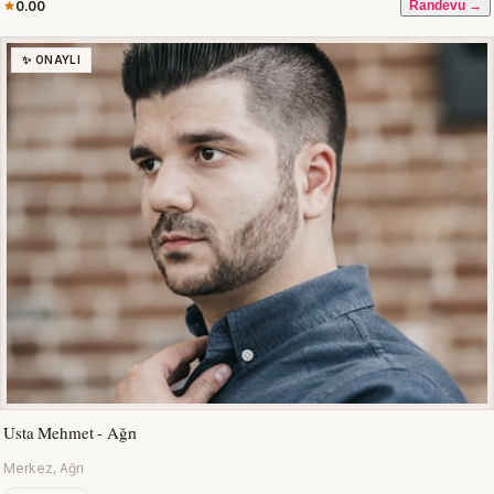
0.00
Randevu →
✨ ONAYLI
Usta Mehmet - Ağrı
Merkez, Ağrı