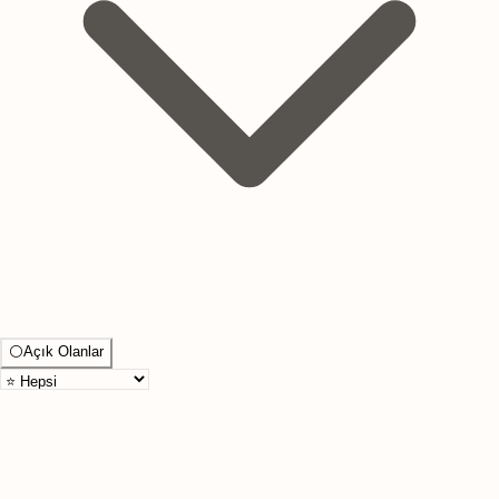
⚪
Açık Olanlar