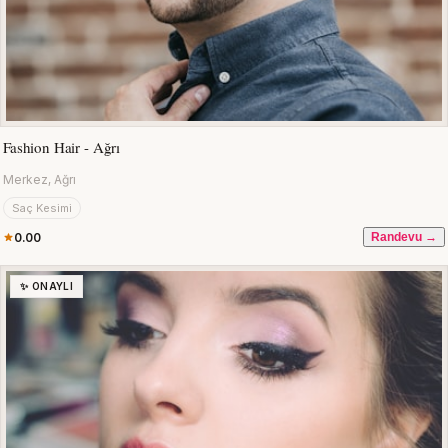
Fashion Hair - Ağrı
Merkez, Ağrı
Saç Kesimi
0.00
Randevu →
✨ ONAYLI