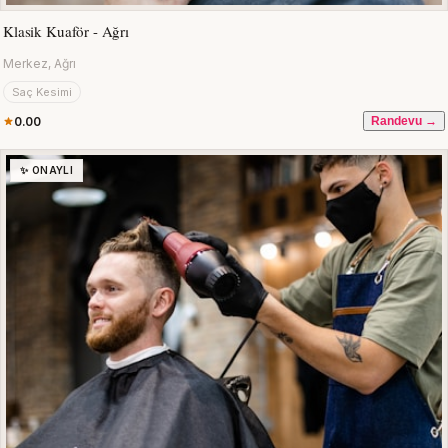
Klasik Kuaför - Ağrı
Merkez, Ağrı
Saç Kesimi
0.00
Randevu →
✨ ONAYLI