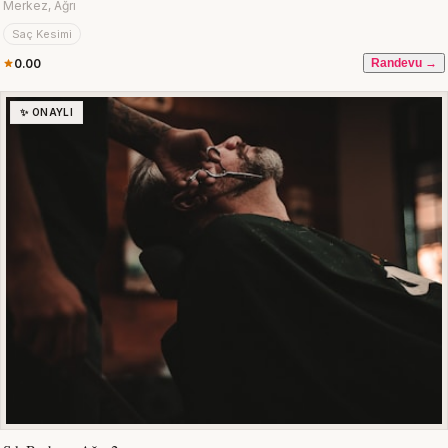
Merkez, Ağrı
Saç Kesimi
0.00
Randevu →
✨ ONAYLI