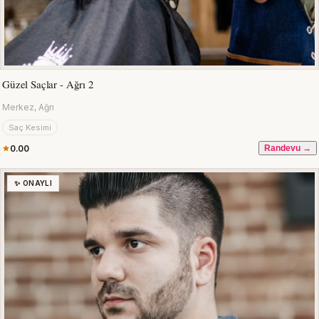
Güzel Saçlar - Ağrı 2
Merkez, Ağrı
Saç Kesimi
0.00
Randevu →
✨ ONAYLI