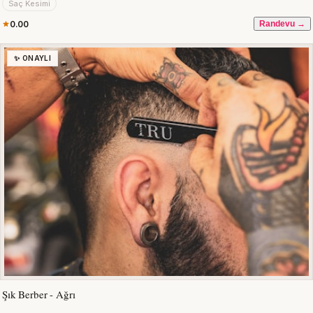
Saç Kesimi
0.00
Randevu →
✨ ONAYLI
Şık Berber - Ağrı