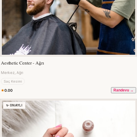
Aesthetic Center - Ağrı
Merkez, Ağrı
Saç Kesimi
0.00
Randevu →
✨ ONAYLI