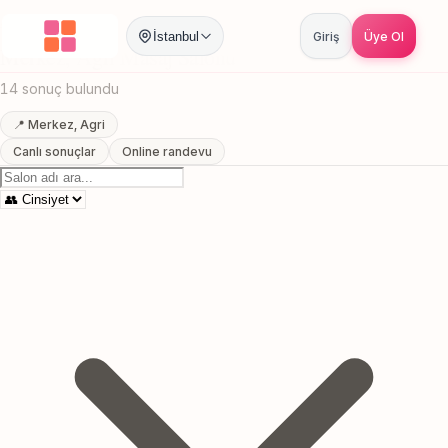
Anasayfa
/
Agri
/
Merkez
/
Masaj Salonu
İstanbul
Giriş
Üye Ol
Merkez, Agri Masaj Salonu
14 sonuç bulundu
📍 Merkez, Agri
Canlı sonuçlar
Online randevu