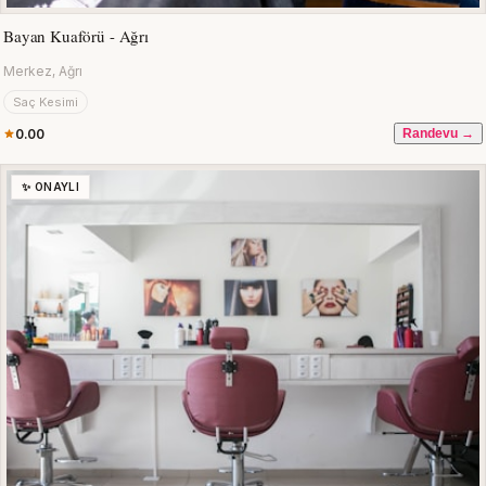
Bayan Kuaförü - Ağrı
Merkez, Ağrı
Saç Kesimi
0.00
Randevu →
✨ ONAYLI