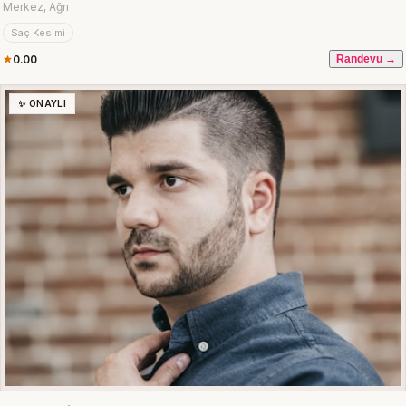
Merkez, Ağrı
Saç Kesimi
0.00
Randevu →
✨ ONAYLI