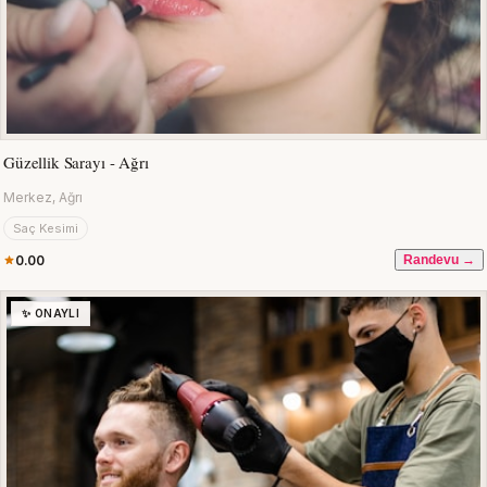
Güzellik Sarayı - Ağrı
Merkez, Ağrı
Saç Kesimi
0.00
Randevu →
✨ ONAYLI