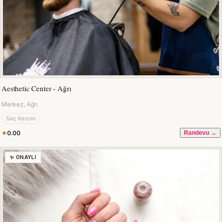
Aesthetic Center - Ağrı
Merkez, Ağrı
Saç Kesimi
0.00
Randevu →
✨ ONAYLI