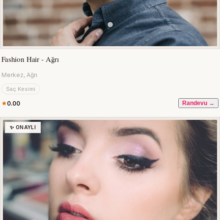
Fashion Hair - Ağrı
Merkez, Ağrı
Saç Kesimi
0.00
Randevu →
✨ ONAYLI