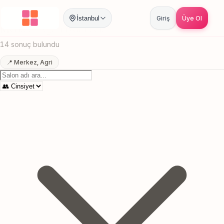
Anasayfa
/
Agri
/
Merkez
/
Hydrafacial
İstanbul
Giriş
Üye Ol
Merkez, Agri Hydrafacial
Canlı sonuçlar
Online randevu
14 sonuç bulundu
📍 Merkez, Agri