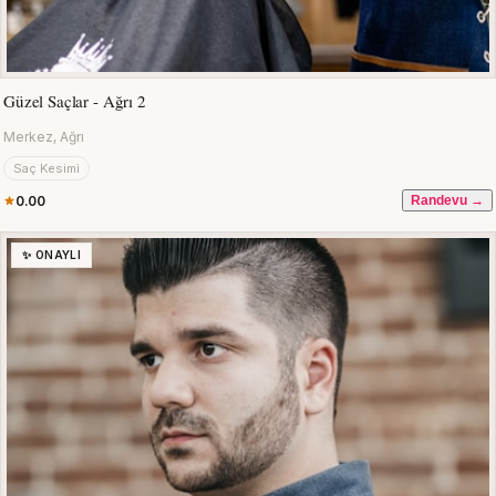
Güzel Saçlar - Ağrı 2
Merkez, Ağrı
Saç Kesimi
0.00
Randevu →
✨ ONAYLI