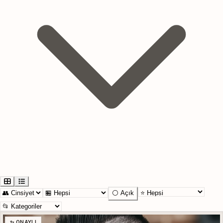
⚪ Açık
✨ ONAYLI