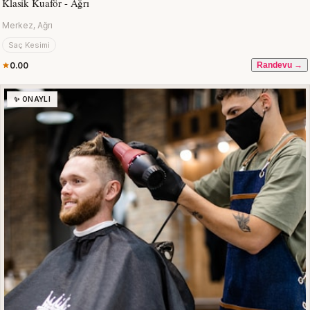
Klasik Kuaför - Ağrı
Merkez, Ağrı
Saç Kesimi
0.00
Randevu →
✨ ONAYLI