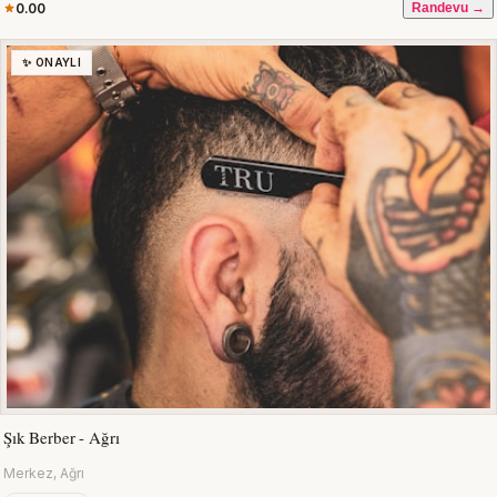
0.00
Randevu →
✨ ONAYLI
Şık Berber - Ağrı
Merkez, Ağrı