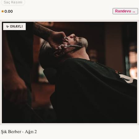
Saç Kesimi
0.00
Randevu →
✨ ONAYLI
Şık Berber - Ağrı 2