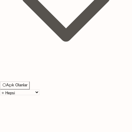
⚪
Açık Olanlar