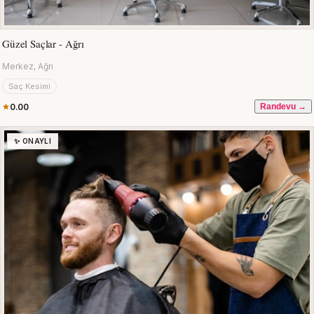
Güzel Saçlar - Ağrı
Merkez, Ağrı
Saç Kesimi
0.00
Randevu →
✨ ONAYLI