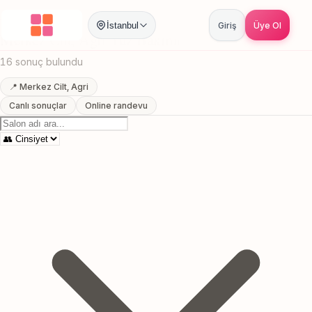
Anasayfa
/
Agri
/
Merkez Cilt
/
Yuz Bakimi
İstanbul
Giriş
Üye Ol
Merkez Cilt, Agri Yuz Bakimi
16 sonuç bulundu
📍 Merkez Cilt, Agri
Canlı sonuçlar
Online randevu