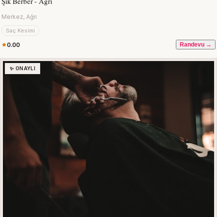
Şık Berber - Ağrı
Merkez, Ağrı
Saç Kesimi
0.00
Randevu →
✨ ONAYLI