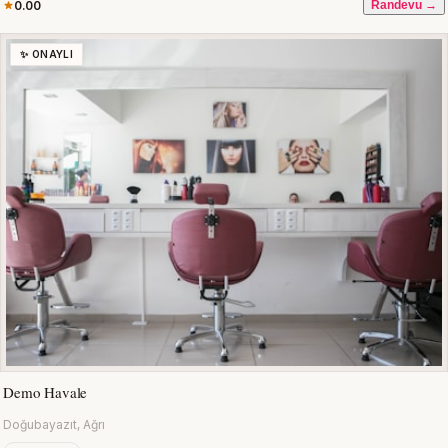
0.00
Randevu →
✨ ONAYLI
Demo Havale
Doğubayazıt, Ağrı