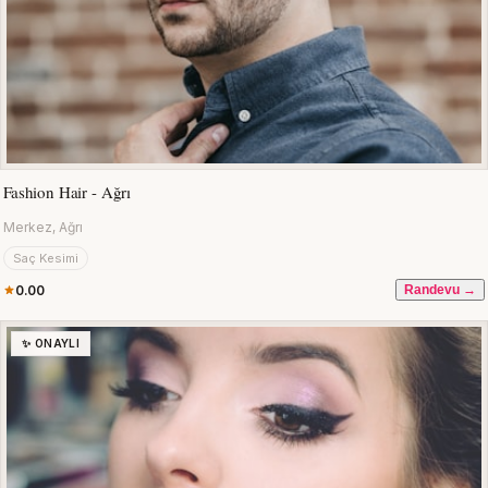
Fashion Hair - Ağrı
Merkez, Ağrı
Saç Kesimi
0.00
Randevu →
✨ ONAYLI