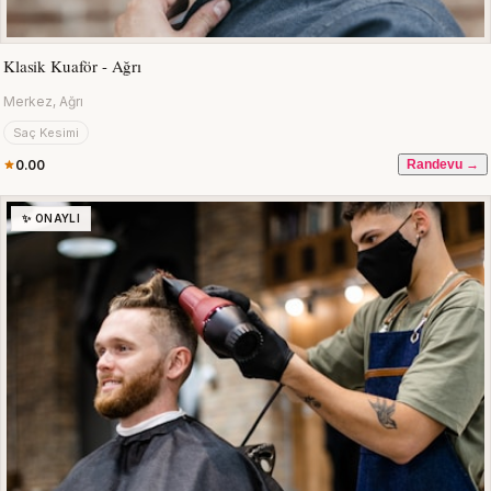
Klasik Kuaför - Ağrı
Merkez, Ağrı
Saç Kesimi
0.00
Randevu →
✨ ONAYLI