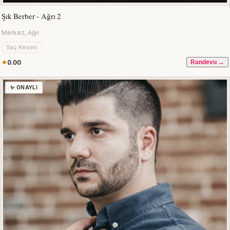
Şık Berber - Ağrı 2
Merkez, Ağrı
Saç Kesimi
0.00
Randevu →
✨ ONAYLI