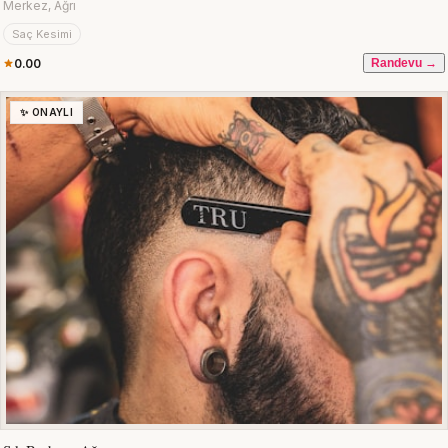
Merkez, Ağrı
Saç Kesimi
0.00
Randevu →
✨ ONAYLI