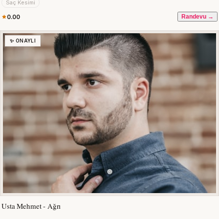
Saç Kesimi
0.00
Randevu →
✨ ONAYLI
Usta Mehmet - Ağrı