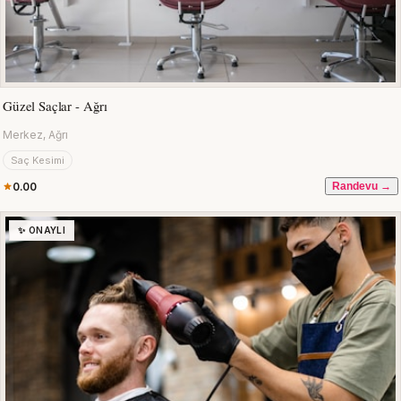
Güzel Saçlar - Ağrı
Merkez, Ağrı
Saç Kesimi
0.00
Randevu →
✨ ONAYLI