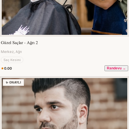
Güzel Saçlar - Ağrı 2
Merkez, Ağrı
Saç Kesimi
0.00
Randevu →
✨ ONAYLI