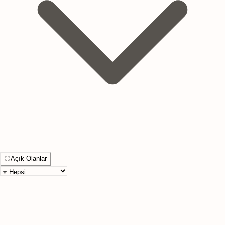
⚪
Açık Olanlar