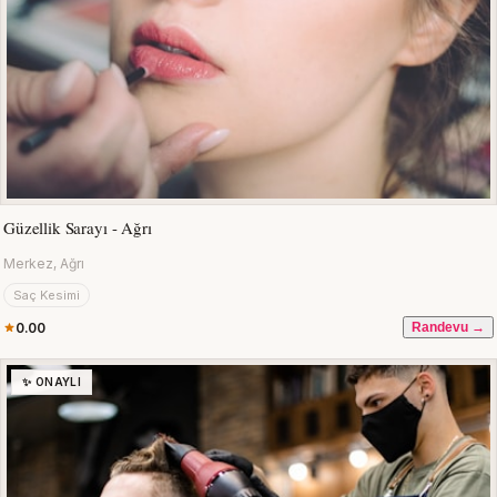
Güzellik Sarayı - Ağrı
Merkez, Ağrı
Saç Kesimi
0.00
Randevu →
✨ ONAYLI