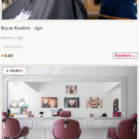
Bayan Kuaförü - Ağrı
Merkez, Ağrı
Saç Kesimi
0.00
Randevu →
✨ ONAYLI