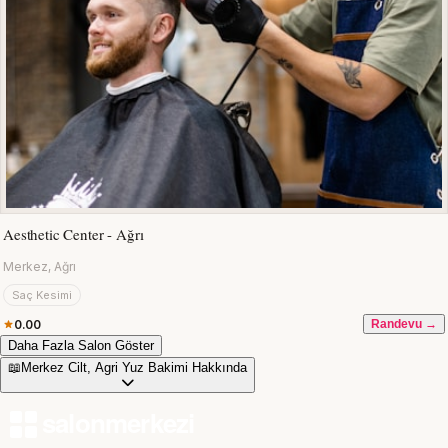
Aesthetic Center - Ağrı
Merkez, Ağrı
Saç Kesimi
0.00
Randevu →
Daha Fazla Salon Göster
📖
Merkez Cilt, Agri Yuz Bakimi Hakkında