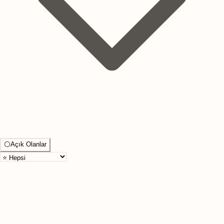
⚪
Açık Olanlar