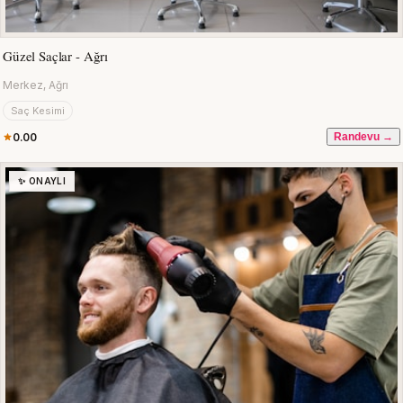
Güzel Saçlar - Ağrı
Merkez, Ağrı
Saç Kesimi
0.00
Randevu →
✨ ONAYLI