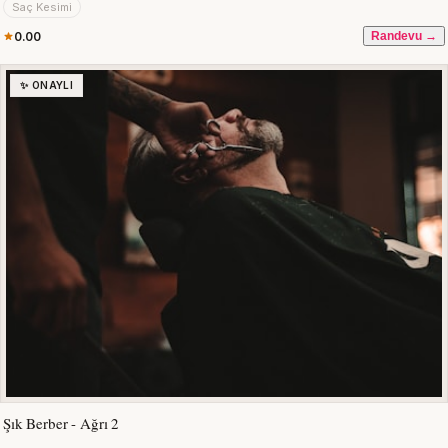
Saç Kesimi
0.00
Randevu →
✨ ONAYLI
Şık Berber - Ağrı 2