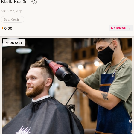
Klasik Kuaför - Ağrı
Merkez, Ağrı
Saç Kesimi
0.00
Randevu →
✨ ONAYLI