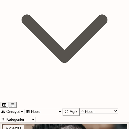
⚪ Açık
✨ ONAYLI