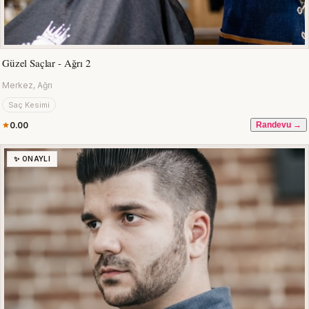
Güzel Saçlar - Ağrı 2
Merkez, Ağrı
Saç Kesimi
0.00
Randevu →
✨ ONAYLI