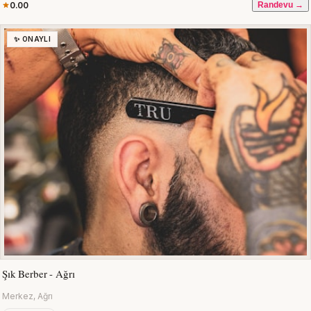
0.00
Randevu →
✨ ONAYLI
Şık Berber - Ağrı
Merkez, Ağrı