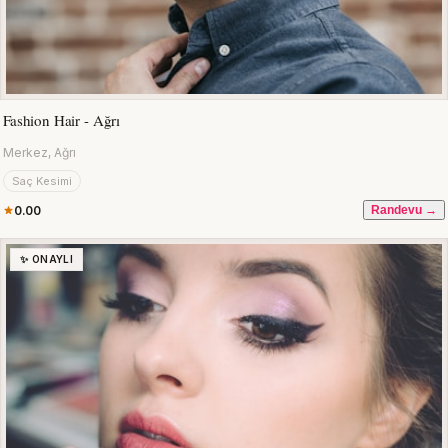
Fashion Hair - Ağrı
Merkez, Ağrı
Saç Kesimi
0.00
Randevu →
✨ ONAYLI