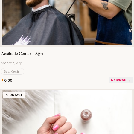
Aesthetic Center - Ağrı
Merkez, Ağrı
Saç Kesimi
0.00
Randevu →
✨ ONAYLI