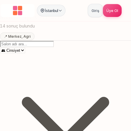
Anasayfa
/
Agri
/
Merkez
/
Cilt Bakımı
İstanbul
Giriş
Üye Ol
Merkez, Agri Cilt Bakımı
Canlı sonuçlar
Online randevu
14 sonuç bulundu
📍 Merkez, Agri