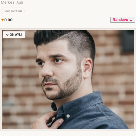
Merkez, Ağrı
Saç Kesimi
0.00
Randevu →
✨ ONAYLI