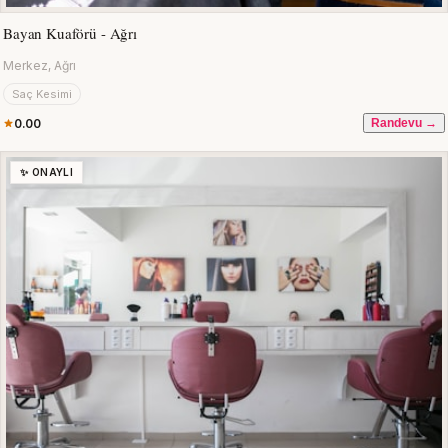
Bayan Kuaförü - Ağrı
Merkez, Ağrı
Saç Kesimi
0.00
Randevu →
✨ ONAYLI