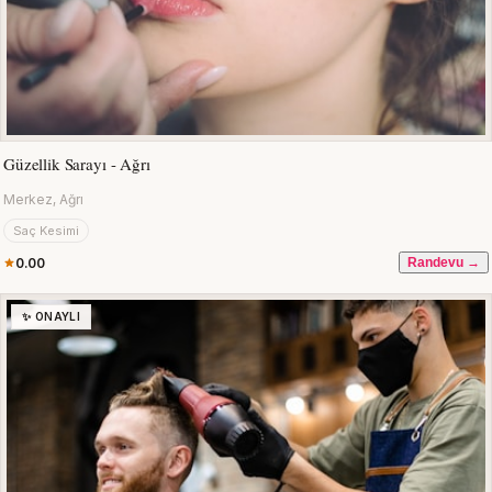
Güzellik Sarayı - Ağrı
Merkez, Ağrı
Saç Kesimi
0.00
Randevu →
✨ ONAYLI