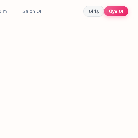
dım
Salon Ol
Giriş
Üye Ol
Canlı sonuçlar
Online randevu