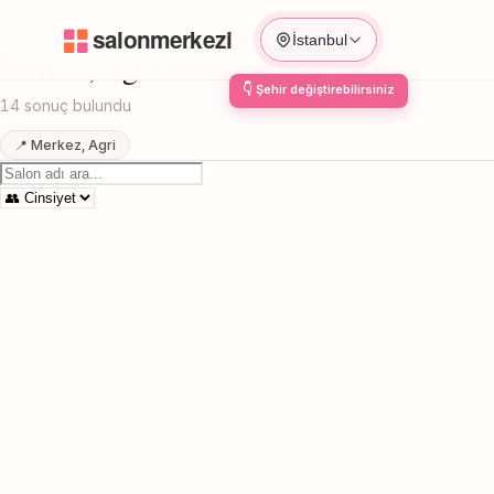
Anasayfa
/
Agri
/
Merkez
/
Bebek Sac Kesimi
İstanbul
Merkez, Agri Bebek Sac Kesimi
14 sonuç bulundu
📍 Merkez, Agri