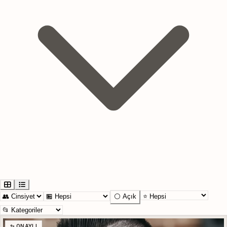
⚪ Açık
✨ ONAYLI