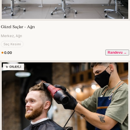
Güzel Saçlar - Ağrı
Merkez, Ağrı
Saç Kesimi
0.00
Randevu →
✨ ONAYLI