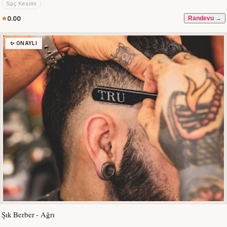
Saç Kesimi
0.00
Randevu →
✨ ONAYLI
Şık Berber - Ağrı