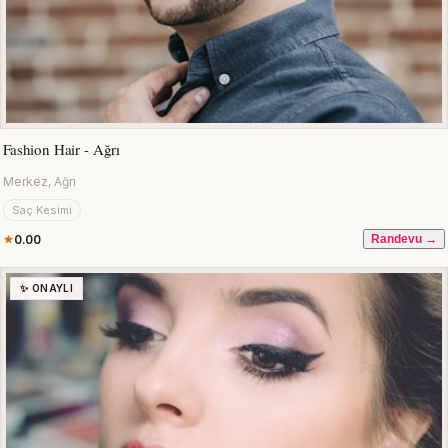
Fashion Hair - Ağrı
Merkez, Ağrı
Saç Kesimi
0.00
Randevu →
✨ ONAYLI