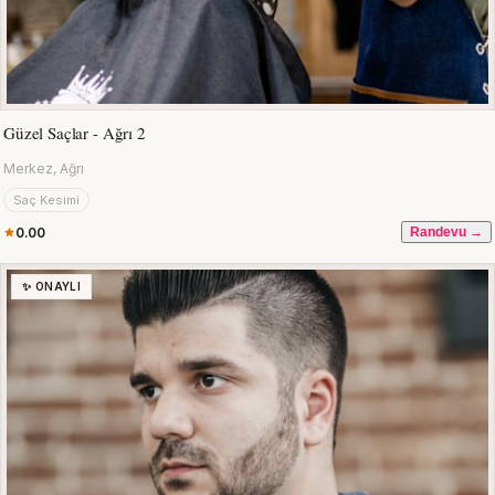
Güzel Saçlar - Ağrı 2
Merkez, Ağrı
Saç Kesimi
0.00
Randevu →
✨ ONAYLI