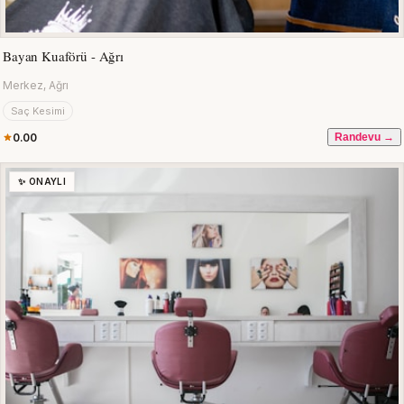
Bayan Kuaförü - Ağrı
Merkez, Ağrı
Saç Kesimi
0.00
Randevu →
✨ ONAYLI