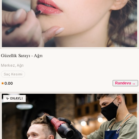
Güzellik Sarayı - Ağrı
Merkez, Ağrı
Saç Kesimi
0.00
Randevu →
✨ ONAYLI