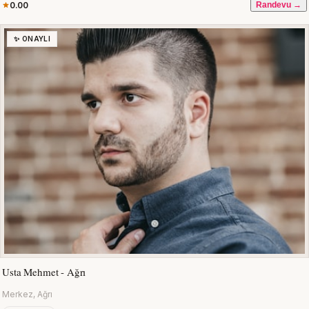
0.00
Randevu →
✨ ONAYLI
Usta Mehmet - Ağrı
Merkez, Ağrı