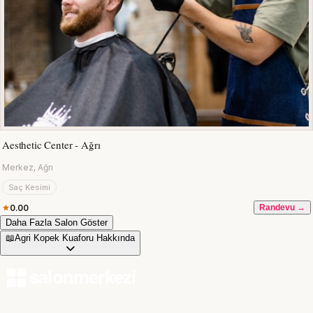
Aesthetic Center - Ağrı
Merkez, Ağrı
Saç Kesimi
0.00
Randevu →
Daha Fazla Salon Göster
📖
Agri Kopek Kuaforu Hakkında