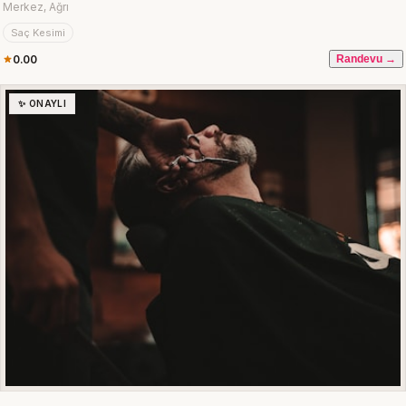
Merkez, Ağrı
Saç Kesimi
0.00
Randevu →
✨ ONAYLI