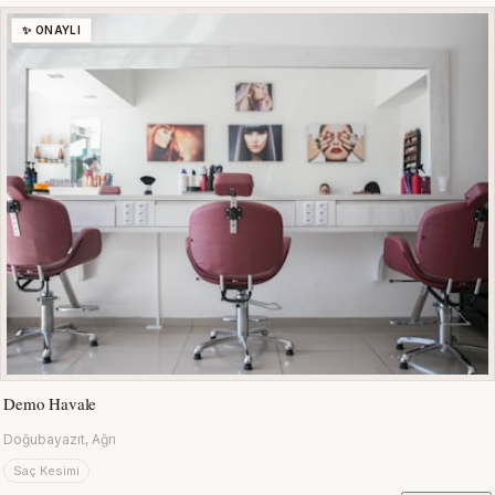
✨ ONAYLI
Demo Havale
Doğubayazıt, Ağrı
Saç Kesimi