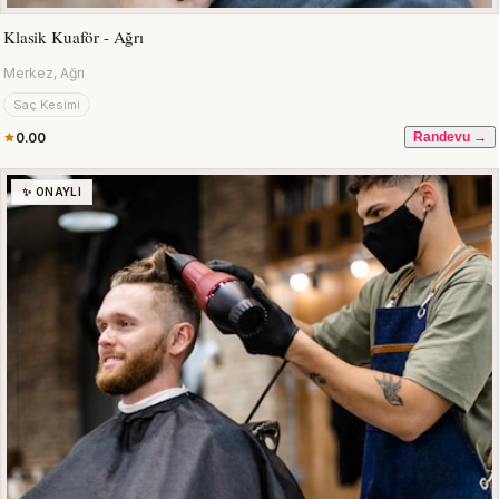
Klasik Kuaför - Ağrı
Merkez, Ağrı
Saç Kesimi
0.00
Randevu →
✨ ONAYLI