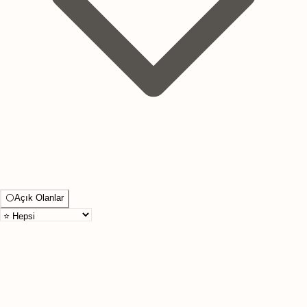
⚪
Açık Olanlar