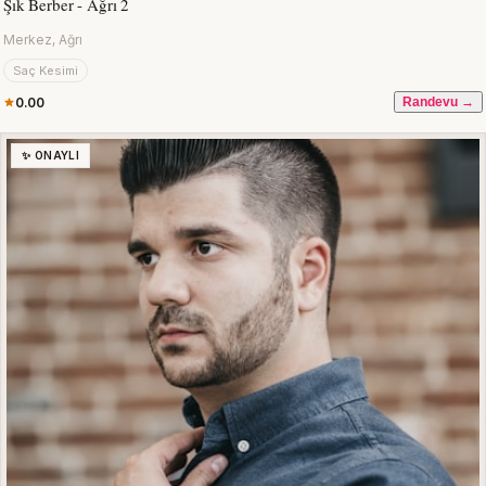
Şık Berber - Ağrı 2
Merkez, Ağrı
Saç Kesimi
0.00
Randevu →
✨ ONAYLI