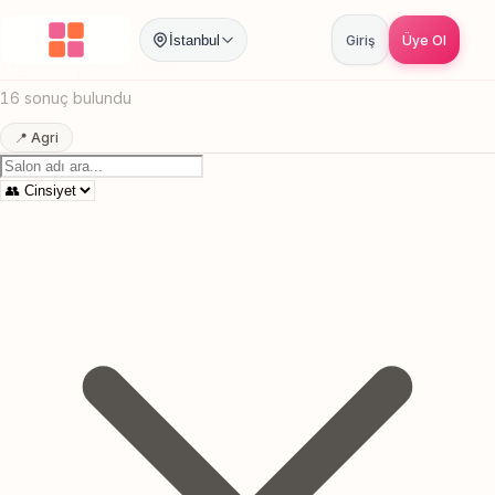
Anasayfa
/
Agri
/
Kopek Kuaforu
İstanbul
Giriş
Üye Ol
Agri Kopek Kuaforu
Canlı sonuçlar
Online randevu
16 sonuç bulundu
📍 Agri