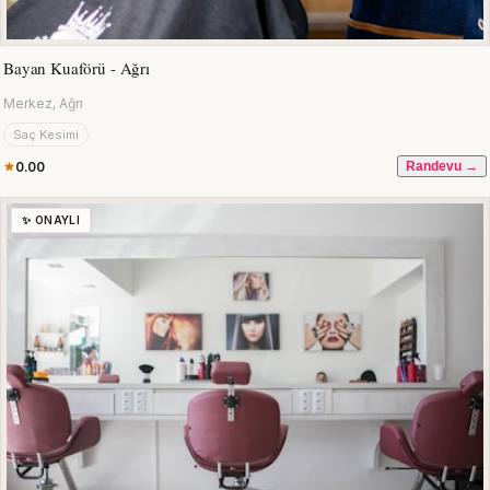
Bayan Kuaförü - Ağrı
Merkez, Ağrı
Saç Kesimi
0.00
Randevu →
✨ ONAYLI