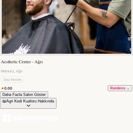
Aesthetic Center - Ağrı
Merkez, Ağrı
Saç Kesimi
0.00
Randevu →
Daha Fazla Salon Göster
📖
Agri Kedi Kuaforu Hakkında