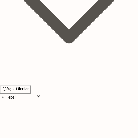
⚪
Açık Olanlar