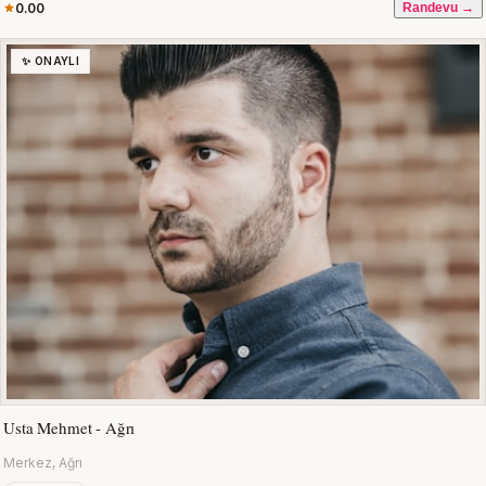
0.00
Randevu →
✨ ONAYLI
Usta Mehmet - Ağrı
Merkez, Ağrı