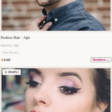
Fashion Hair - Ağrı
Merkez, Ağrı
Saç Kesimi
0.00
Randevu →
✨ ONAYLI