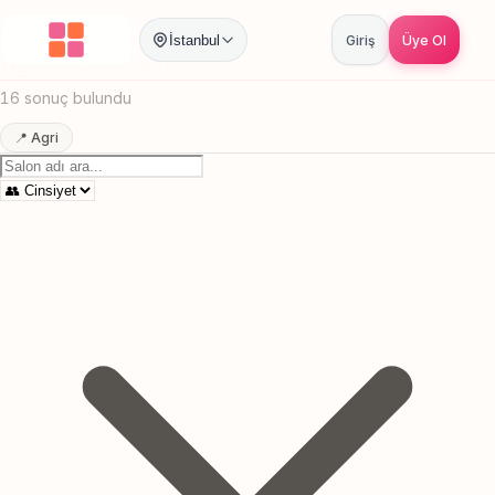
Anasayfa
/
Agri
/
Kedi Kuaforu
İstanbul
Giriş
Üye Ol
Agri Kedi Kuaforu
Canlı sonuçlar
Online randevu
16 sonuç bulundu
📍 Agri