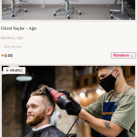
Güzel Saçlar - Ağrı
Merkez, Ağrı
Saç Kesimi
0.00
Randevu →
✨ ONAYLI