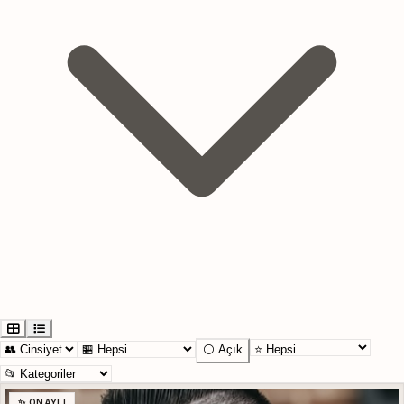
⚪ Açık
✨ ONAYLI