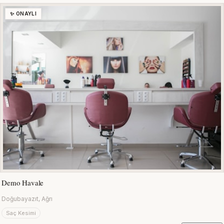
✨ ONAYLI
Demo Havale
Doğubayazıt, Ağrı
Saç Kesimi