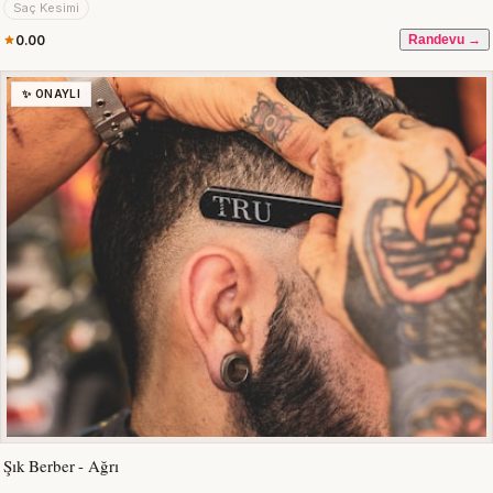
Saç Kesimi
0.00
Randevu →
✨ ONAYLI
Şık Berber - Ağrı