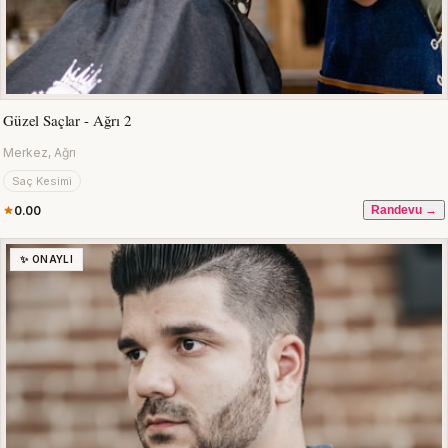
Güzel Saçlar - Ağrı 2
Merkez, Ağrı
Saç Kesimi
0.00
Randevu →
✨ ONAYLI