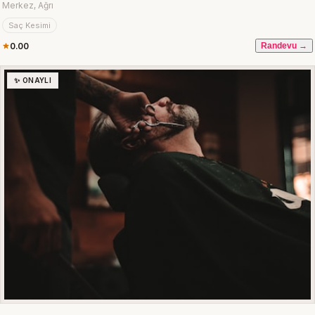
Merkez, Ağrı
Saç Kesimi
0.00
Randevu →
✨ ONAYLI