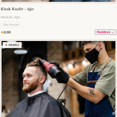
Klasik Kuaför - Ağrı
Merkez, Ağrı
Saç Kesimi
0.00
Randevu →
✨ ONAYLI