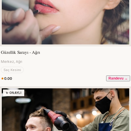
Güzellik Sarayı - Ağrı
Merkez, Ağrı
Saç Kesimi
0.00
Randevu →
✨ ONAYLI