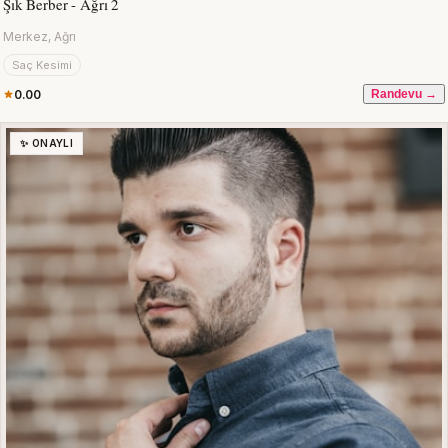
Şık Berber - Ağrı 2
Merkez, Ağrı
Saç Kesimi
0.00
Randevu →
✨ ONAYLI