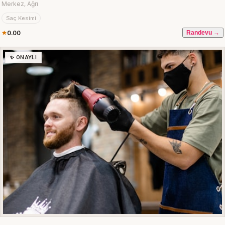
Merkez, Ağrı
Saç Kesimi
0.00
Randevu →
✨ ONAYLI