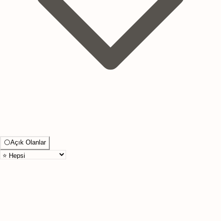
⚪
Açık Olanlar