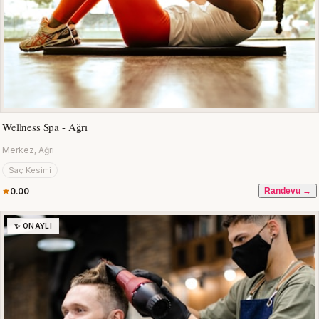
Wellness Spa - Ağrı
Merkez, Ağrı
Saç Kesimi
0.00
Randevu →
✨ ONAYLI