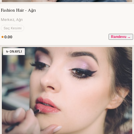
Fashion Hair - Ağrı
Merkez, Ağrı
Saç Kesimi
0.00
Randevu →
✨ ONAYLI