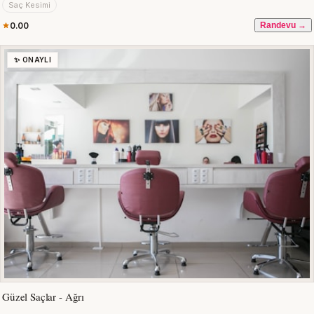
Saç Kesimi
0.00
Randevu →
✨ ONAYLI
Güzel Saçlar - Ağrı