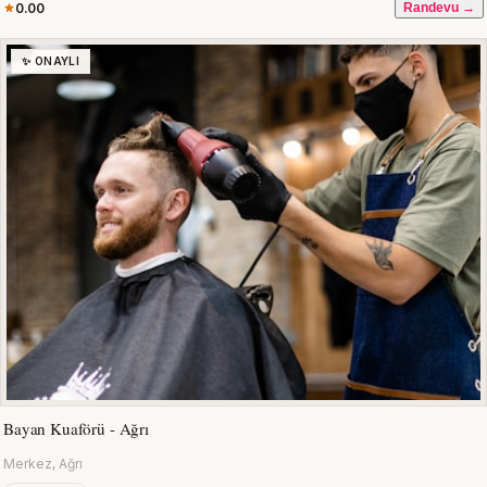
0.00
Randevu →
✨ ONAYLI
Bayan Kuaförü - Ağrı
Merkez, Ağrı