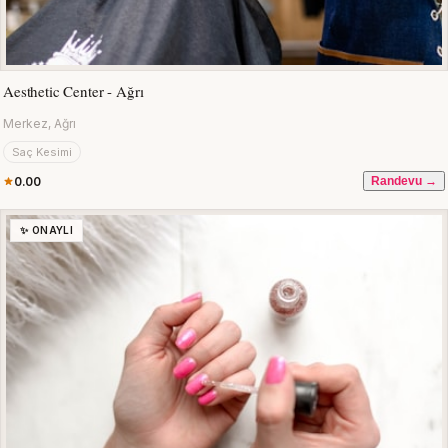
Aesthetic Center - Ağrı
Merkez, Ağrı
Saç Kesimi
0.00
Randevu →
✨ ONAYLI