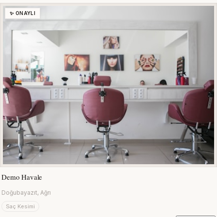
✨ ONAYLI
Demo Havale
Doğubayazıt, Ağrı
Saç Kesimi