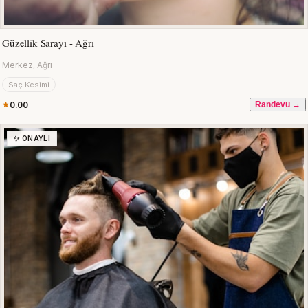
Güzellik Sarayı - Ağrı
Merkez, Ağrı
Saç Kesimi
0.00
Randevu →
✨ ONAYLI