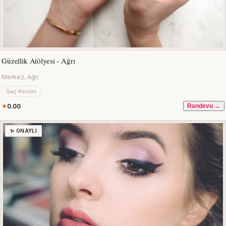
Güzellik Atölyesi - Ağrı
Merkez, Ağrı
Saç Kesimi
0.00
Randevu →
✨ ONAYLI