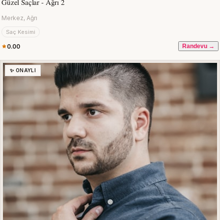
Güzel Saçlar - Ağrı 2
Merkez, Ağrı
Saç Kesimi
0.00
Randevu →
✨ ONAYLI