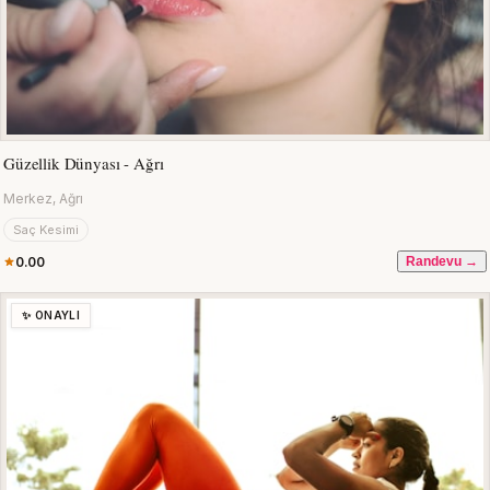
Güzellik Dünyası - Ağrı
Merkez, Ağrı
Saç Kesimi
0.00
Randevu →
✨ ONAYLI