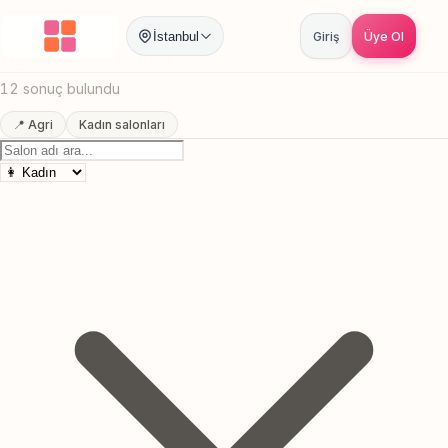
Anasayfa
/
Agri
/
Kadın Kuaförü
İstanbul
Giriş
Üye Ol
Agri Kadın Kuaförü
Canlı sonuçlar
Online randevu
12 sonuç bulundu
📍 Agri
Kadın salonları