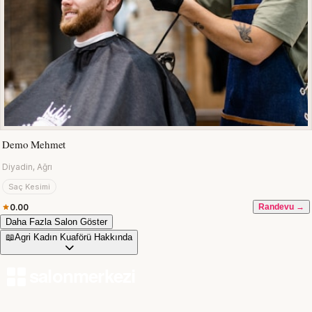
Demo Mehmet
Diyadin, Ağrı
Saç Kesimi
0.00
Randevu →
Daha Fazla Salon Göster
📖
Agri Kadın Kuaförü Hakkında