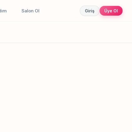
dım
Salon Ol
Giriş
Üye Ol
Canlı sonuçlar
Online randevu