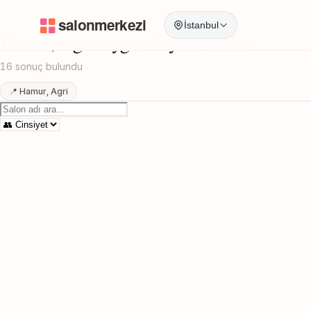
Anasayfa
/
Agri
/
Hamur
/
Uygun Fiyatli Kuafor
İstanbul
Hamur, Agri Uygun Fiyatli Kuafor
16 sonuç bulundu
📍 Hamur, Agri