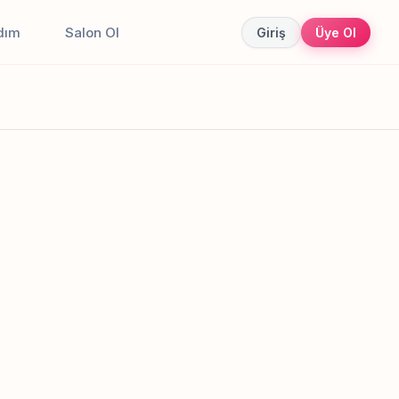
dım
Salon Ol
Giriş
Üye Ol
Canlı sonuçlar
Online randevu