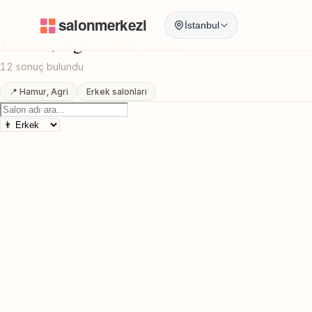
Anasayfa
/
Agri
/
Hamur
/
Sakal Trasi
İstanbul
Hamur, Agri Sakal Trasi
12 sonuç bulundu
📍 Hamur, Agri
Erkek salonları