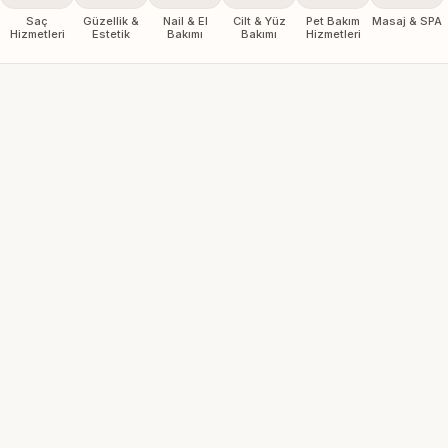
Saç
Güzellik &
Nail & El
Cilt & Yüz
Pet Bakım
Masaj & SPA
Hizmetleri
Estetik
Bakımı
Bakımı
Hizmetleri