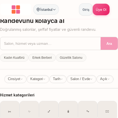
İstanbul
Giriş
Üye Ol
İstanbul
İl Değiştir
Randevunu kolayca al
Doğrulanmış salonlar, şeffaf fiyatlar ve güvenli randevu.
Ara
Kadın Kuaförü
Erkek Berberi
Güzellik Salonu
Cinsiyet
Kategori
Tarih
Salon / Evde
Açık
Hizmet kategorileri
✂️
✨
💅
🧴
🐾
💆‍♀️