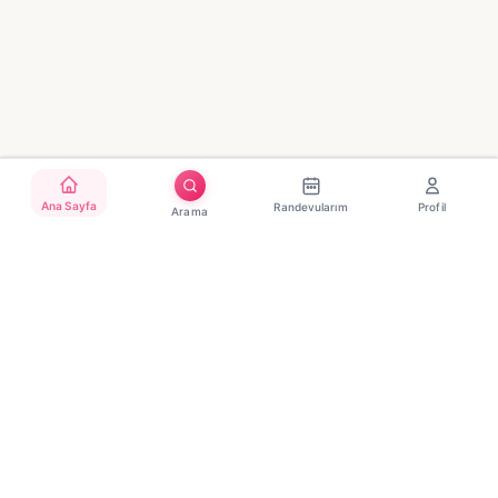
Ana Sayfa
Randevularım
Profil
Arama
Türkiye'nin güvenilir güzellik randevu platformu. Binlerce
salon, tek tıkla randevu.