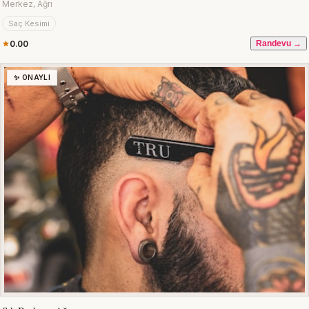
Merkez, Ağrı
Saç Kesimi
0.00
Randevu →
✨ ONAYLI