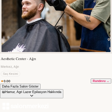
Aesthetic Center - Ağrı
Merkez, Ağrı
Saç Kesimi
0.00
Randevu →
Daha Fazla Salon Göster
📖
Hamur, Agri Lazer Epilasyon Hakkında