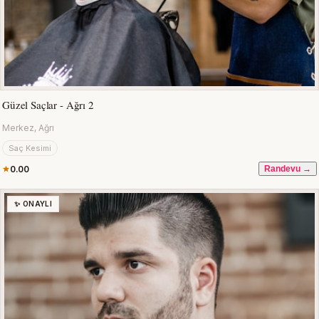
Güzel Saçlar - Ağrı 2
Merkez, Ağrı
Saç Kesimi
0.00
Randevu →
✨ ONAYLI