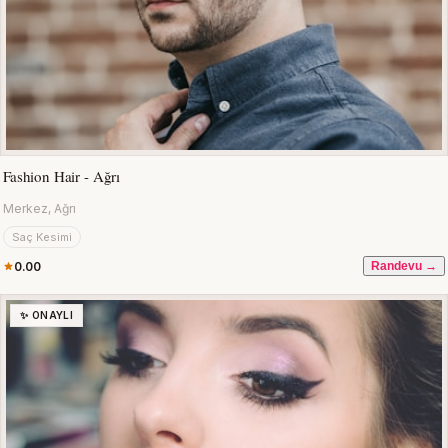
Fashion Hair - Ağrı
Merkez, Ağrı
Saç Kesimi
0.00
Randevu →
✨ ONAYLI