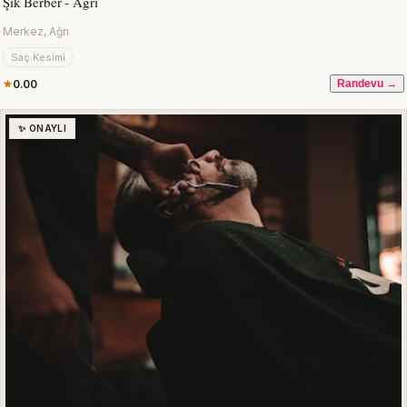
Şık Berber - Ağrı
Merkez, Ağrı
Saç Kesimi
0.00
Randevu →
✨ ONAYLI