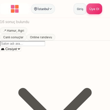
Anasayfa
/
Agri
/
Hamur
/
Lazer Epilasyon
İstanbul
Giriş
Üye Ol
Hamur, Agri Lazer Epilasyon
16 sonuç bulundu
📍 Hamur, Agri
Canlı sonuçlar
Online randevu