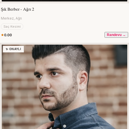
Şık Berber - Ağrı 2
Merkez, Ağrı
Saç Kesimi
0.00
Randevu →
✨ ONAYLI