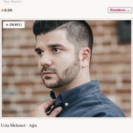
Saç Kesimi
0.00
Randevu →
✨ ONAYLI
Usta Mehmet - Ağrı