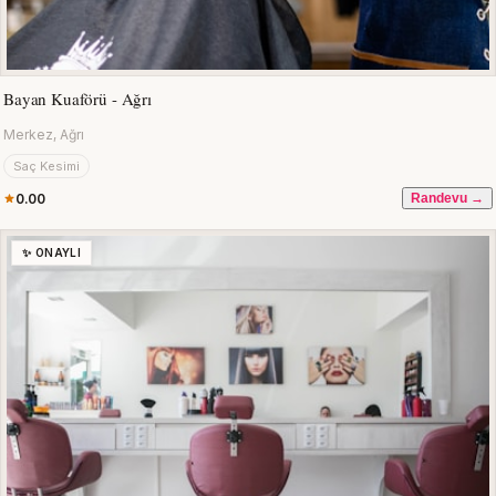
Bayan Kuaförü - Ağrı
Merkez, Ağrı
Saç Kesimi
0.00
Randevu →
✨ ONAYLI