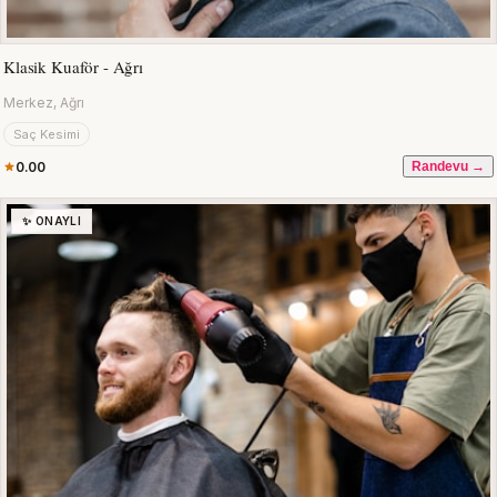
Klasik Kuaför - Ağrı
Merkez, Ağrı
Saç Kesimi
0.00
Randevu →
✨ ONAYLI