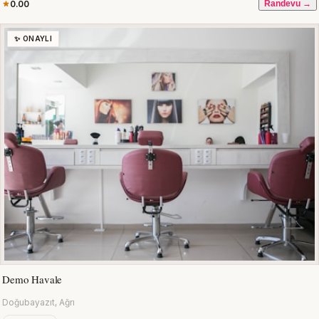
0.00
Randevu →
✨ ONAYLI
Demo Havale
Doğubayazıt, Ağrı