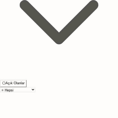
⚪
Açık Olanlar