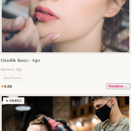
Güzellik Sarayı - Ağrı
Merkez, Ağrı
Saç Kesimi
0.00
Randevu →
✨ ONAYLI