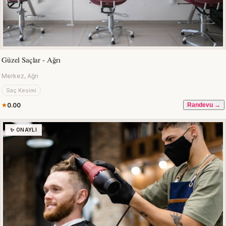
Güzel Saçlar - Ağrı
Merkez, Ağrı
Saç Kesimi
0.00
Randevu →
✨ ONAYLI