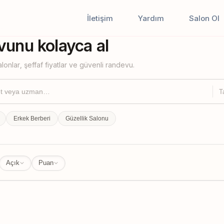
İletişim
Yardım
Salon Ol
iştir
unu kolayca al
lonlar, şeffaf fiyatlar ve güvenli randevu.
T
Erkek Berberi
Güzellik Salonu
Açık
Puan