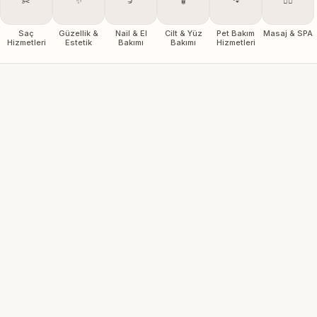
✂️
✨
💅
🧴
🐾
💆‍♀️
Saç
Güzellik &
Nail & El
Cilt & Yüz
Pet Bakım
Masaj & SPA
Hizmetleri
Estetik
Bakımı
Bakımı
Hizmetleri