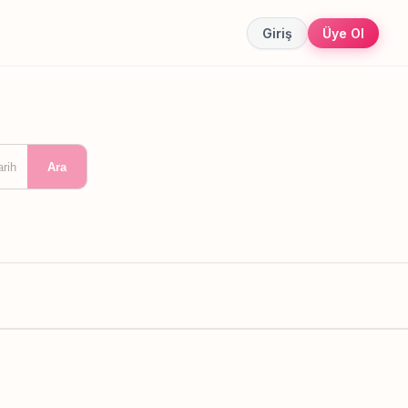
Giriş
Üye Ol
arih
Ara