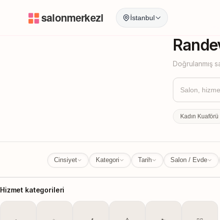
İstanbul
İstanbul
İl Değ
Randev
Doğrulanmış sa
Kadın Kuaförü
Cinsiyet
Kategori
Tarih
Salon / Evde
Hizmet kategorileri