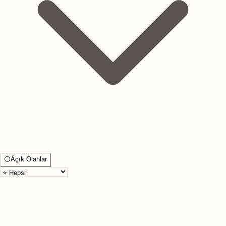
⚪
Açık Olanlar