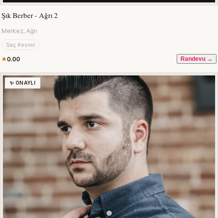
Şık Berber - Ağrı 2
Merkez, Ağrı
Saç Kesimi
0.00
Randevu →
✨ ONAYLI