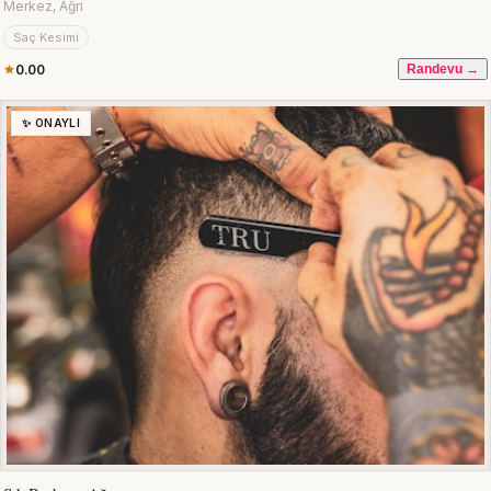
Merkez, Ağrı
Saç Kesimi
0.00
Randevu →
✨ ONAYLI