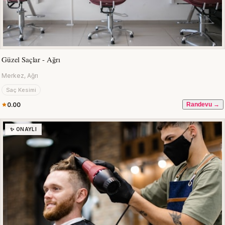
Güzel Saçlar - Ağrı
Merkez, Ağrı
Saç Kesimi
0.00
Randevu →
✨ ONAYLI