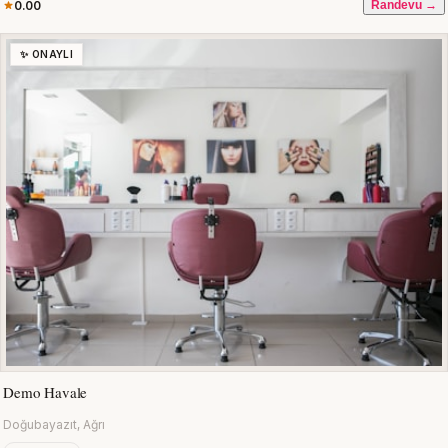
0.00
Randevu →
✨ ONAYLI
Demo Havale
Doğubayazıt, Ağrı