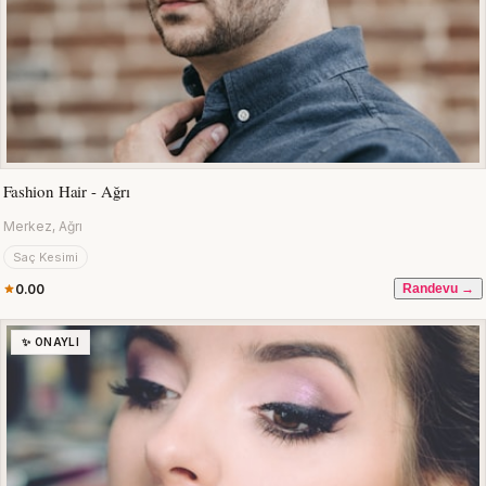
Fashion Hair - Ağrı
Merkez, Ağrı
Saç Kesimi
0.00
Randevu →
✨ ONAYLI