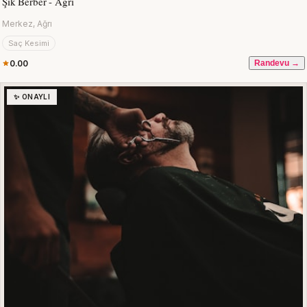
Şık Berber - Ağrı
Merkez, Ağrı
Saç Kesimi
0.00
Randevu →
✨ ONAYLI