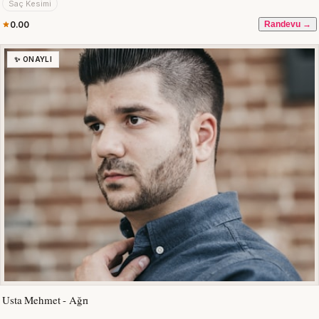
Saç Kesimi
0.00
Randevu →
✨ ONAYLI
Usta Mehmet - Ağrı