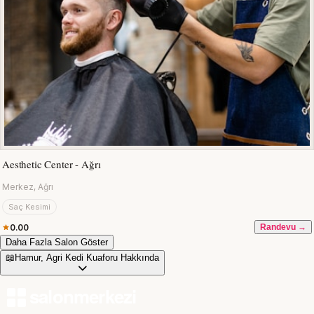
Aesthetic Center - Ağrı
Merkez, Ağrı
Saç Kesimi
0.00
Randevu →
Daha Fazla Salon Göster
📖
Hamur, Agri Kedi Kuaforu Hakkında