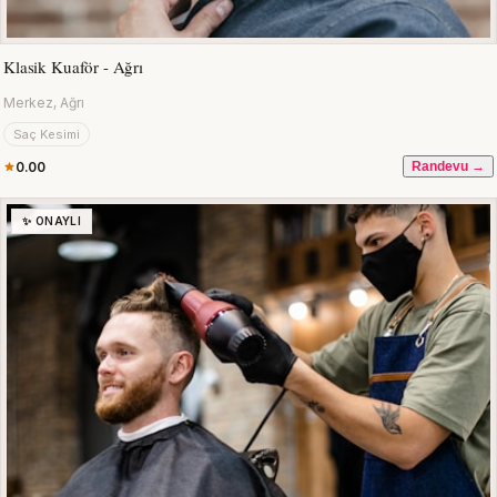
Klasik Kuaför - Ağrı
Merkez, Ağrı
Saç Kesimi
0.00
Randevu →
✨ ONAYLI