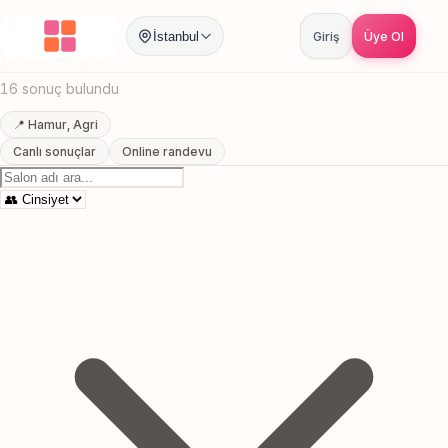
Anasayfa
/
Agri
/
Hamur
/
Kedi Kuaforu
İstanbul
Giriş
Üye Ol
Hamur, Agri Kedi Kuaforu
16 sonuç bulundu
📍 Hamur, Agri
Canlı sonuçlar
Online randevu