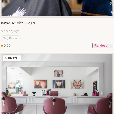
Bayan Kuaförü - Ağrı
Merkez, Ağrı
Saç Kesimi
0.00
Randevu →
✨ ONAYLI