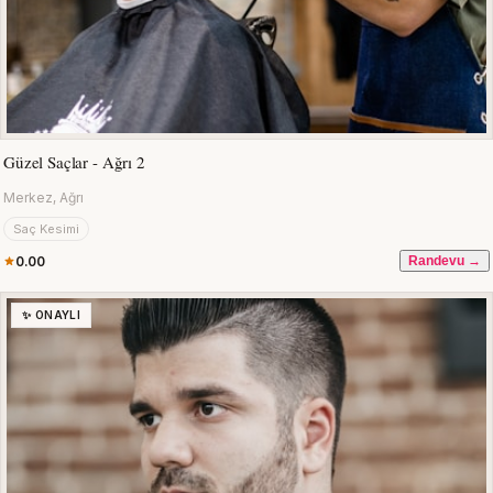
Güzel Saçlar - Ağrı 2
Merkez, Ağrı
Saç Kesimi
0.00
Randevu →
✨ ONAYLI