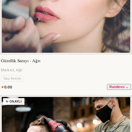
Güzellik Sarayı - Ağrı
Merkez, Ağrı
Saç Kesimi
0.00
Randevu →
✨ ONAYLI