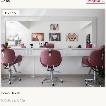
0.00
Randevu →
✨ ONAYLI
Demo Havale
Doğubayazıt, Ağrı