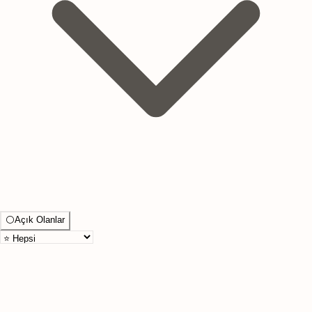
⚪
Açık Olanlar