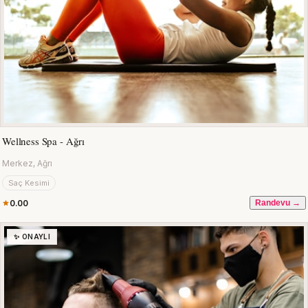
Wellness Spa - Ağrı
Merkez, Ağrı
Saç Kesimi
0.00
Randevu →
✨ ONAYLI