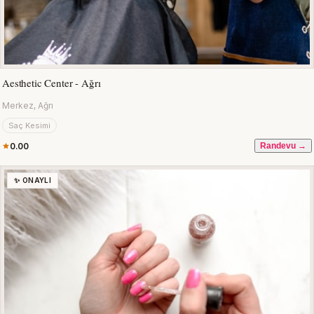
Aesthetic Center - Ağrı
Merkez, Ağrı
Saç Kesimi
0.00
Randevu →
✨ ONAYLI