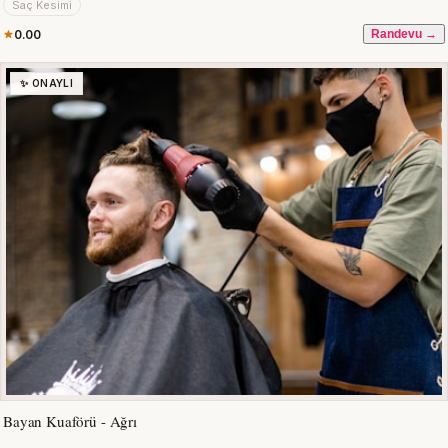
Saç Kesimi
0.00
Randevu →
✨ ONAYLI
Bayan Kuaförü - Ağrı