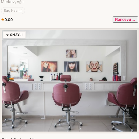
Merkez, Ağrı
Saç Kesimi
0.00
Randevu →
✨ ONAYLI