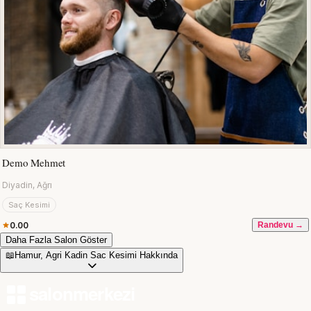
Demo Mehmet
Diyadin, Ağrı
Saç Kesimi
0.00
Randevu →
Daha Fazla Salon Göster
📖
Hamur, Agri Kadin Sac Kesimi Hakkında