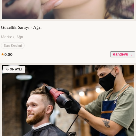
Güzellik Sarayı - Ağrı
Merkez, Ağrı
Saç Kesimi
0.00
Randevu →
✨ ONAYLI