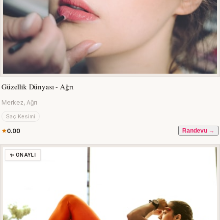
Güzellik Dünyası - Ağrı
Merkez, Ağrı
Saç Kesimi
0.00
Randevu →
✨ ONAYLI