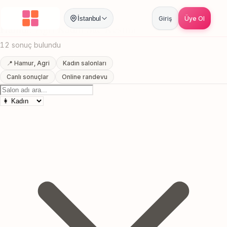
Anasayfa
/
Agri
/
Hamur
/
Kadin Sac Kesimi
İstanbul
Giriş
Üye Ol
Hamur, Agri Kadin Sac Kesimi
12 sonuç bulundu
📍 Hamur, Agri
Kadın salonları
Canlı sonuçlar
Online randevu