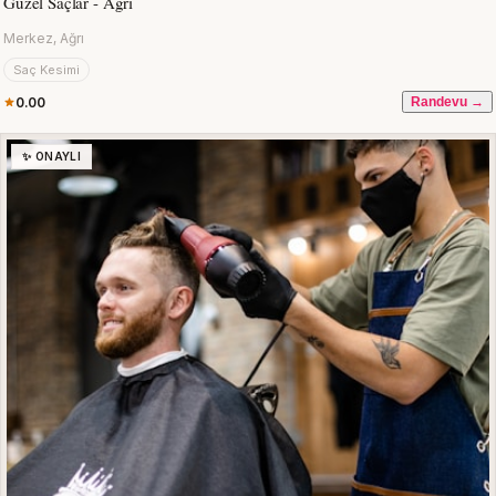
Güzel Saçlar - Ağrı
Merkez, Ağrı
Saç Kesimi
0.00
Randevu →
✨ ONAYLI