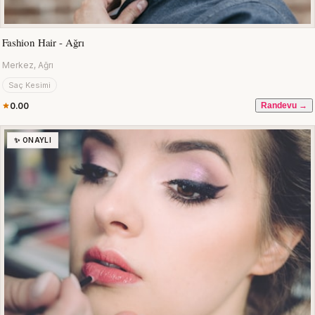
Fashion Hair - Ağrı
Merkez, Ağrı
Saç Kesimi
0.00
Randevu →
✨ ONAYLI