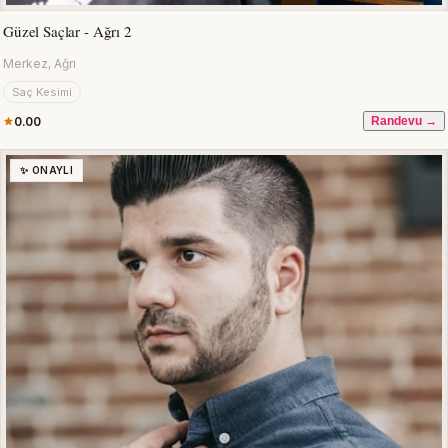
Güzel Saçlar - Ağrı 2
Merkez, Ağrı
Saç Kesimi
0.00
Randevu →
✨ ONAYLI